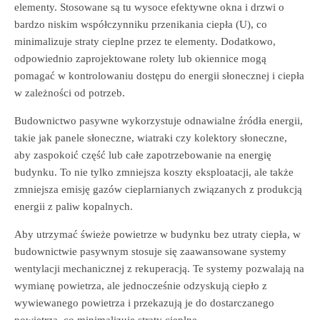
elementy. Stosowane są tu wysoce efektywne okna i drzwi o
bardzo niskim współczynniku przenikania ciepła (U), co
minimalizuje straty cieplne przez te elementy. Dodatkowo,
odpowiednio zaprojektowane rolety lub okiennice mogą
pomagać w kontrolowaniu dostępu do energii słonecznej i ciepła
w zależności od potrzeb.
Budownictwo pasywne wykorzystuje odnawialne źródła energii,
takie jak panele słoneczne, wiatraki czy kolektory słoneczne,
aby zaspokoić część lub całe zapotrzebowanie na energię
budynku. To nie tylko zmniejsza koszty eksploatacji, ale także
zmniejsza emisję gazów cieplarnianych związanych z produkcją
energii z paliw kopalnych.
Aby utrzymać świeże powietrze w budynku bez utraty ciepła, w
budownictwie pasywnym stosuje się zaawansowane systemy
wentylacji mechanicznej z rekuperacją. Te systemy pozwalają na
wymianę powietrza, ale jednocześnie odzyskują ciepło z
wywiewanego powietrza i przekazują je do dostarczanego
powietrza, co minimalizuje straty cieplne.