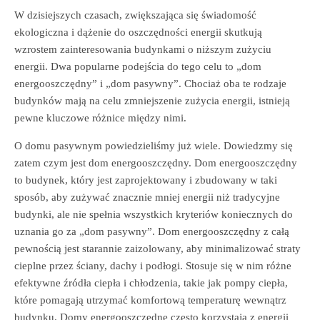
W dzisiejszych czasach, zwiększająca się świadomość
ekologiczna i dążenie do oszczędności energii skutkują
wzrostem zainteresowania budynkami o niższym zużyciu
energii. Dwa popularne podejścia do tego celu to „dom
energooszczędny” i „dom pasywny”. Chociaż oba te rodzaje
budynków mają na celu zmniejszenie zużycia energii, istnieją
pewne kluczowe różnice między nimi.
O domu pasywnym powiedzieliśmy już wiele. Dowiedzmy się
zatem czym jest dom energooszczędny. Dom energooszczędny
to budynek, który jest zaprojektowany i zbudowany w taki
sposób, aby zużywać znacznie mniej energii niż tradycyjne
budynki, ale nie spełnia wszystkich kryteriów koniecznych do
uznania go za „dom pasywny”. Dom energooszczędny z całą
pewnością jest starannie zaizolowany, aby minimalizować straty
cieplne przez ściany, dachy i podłogi. Stosuje się w nim różne
efektywne źródła ciepła i chłodzenia, takie jak pompy ciepła,
które pomagają utrzymać komfortową temperaturę wewnątrz
budynku. Domy energooszczędne często korzystają z energii