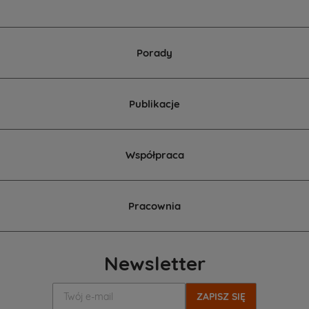
projektu
domu.
Porady
Publikacje
Współpraca
Pracownia
Newsletter
Twój
e-