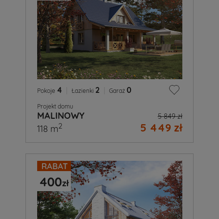
4
|
2
|
0
Pokoje
Łazienki
Garaż
Projekt domu
MALINOWY
5 849 zł
5 449 zł
2
118 m