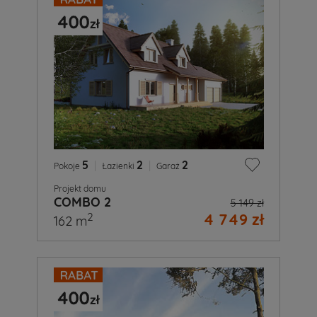
5
|
2
|
2
Pokoje
Łazienki
Garaż
Projekt domu
COMBO 2
5 149 zł
4 749 zł
2
162 m