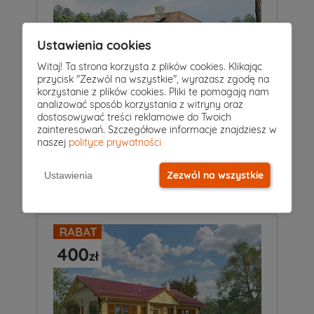
Ustawienia cookies
Witaj! Ta strona korzysta z plików cookies. Klikając
przycisk "Zezwól na wszystkie", wyrażasz zgodę na
korzystanie z plików cookies. Pliki te pomagają nam
analizować sposób korzystania z witryny oraz
dostosowywać treści reklamowe do Twoich
3
|
1
|
0
Pokoje
Łazienki
Garaż
zainteresowań. Szczegółowe informacje znajdziesz w
naszej
polityce prywatności
Projekt domu
BORÓWKA BAL
3 999 zł
3 599 zł
2
Zezwól na wszystkie
Ustawienia
83 m