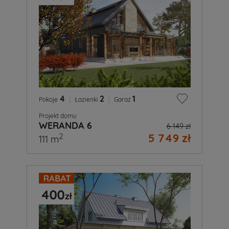
4
|
2
|
1
Pokoje
Łazienki
Garaż
Projekt domu
WERANDA 6
6 149 zł
5 749 zł
2
111 m