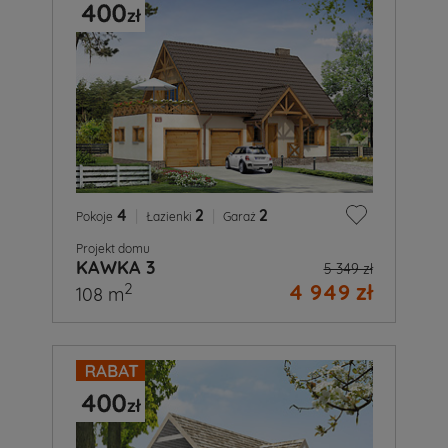
4
|
2
|
2
Pokoje
Łazienki
Garaż
Projekt domu
KAWKA 3
5 349 zł
4 949 zł
2
108 m