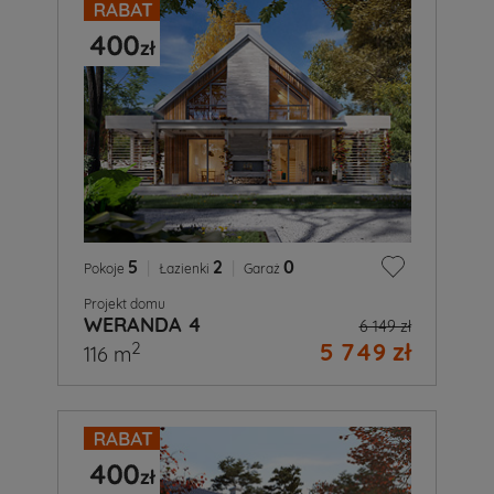
5
|
2
|
0
Pokoje
Łazienki
Garaż
Projekt domu
WERANDA 4
6 149 zł
5 749 zł
2
116 m