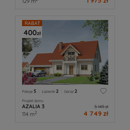
1 975 zł
129 m
5
|
2
|
2
Pokoje
Łazienki
Garaż
Projekt domu
AZALIA 3
5 149 zł
4 749 zł
2
114 m