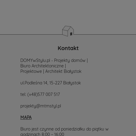
Wyobraź
sobie
dom
zanurzony
w
zapachu
lawendy,
z
Kontakt
jasną
elewacją
DOMYwStylu.pl - Projekty domów |
odbijającą
Biuro Architektoniczne |
ciepłe
Projektowe | Architekt Białystok
promienie
słońca
i
ul.Podleśna 14, 15-227 Białystok
drewnianymi
okiennicami,
tel:
(+48)577 007 517
które
skrzypią
projekty@mtmstyl.pl
lekko
przy
MAPA
porannym
wietrze.
Biuro jest czynne od poniedziałku do piątku w
Tak
godzinach 8:00 – 16:00