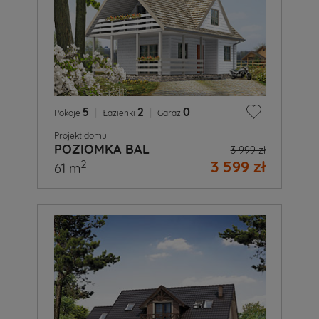
5
|
2
|
0
Pokoje
Łazienki
Garaż
Projekt domu
POZIOMKA BAL
3 999 zł
3 599 zł
2
61 m