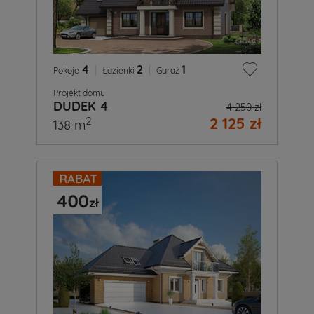
4
|
2
|
1
Pokoje
Łazienki
Garaż
Projekt domu
DUDEK 4
4 250 zł
2 125 zł
2
138 m