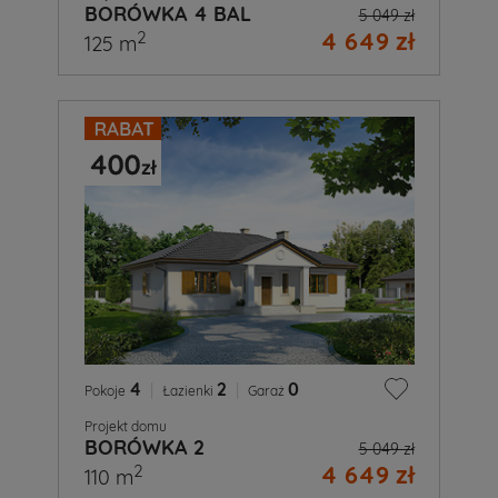
BORÓWKA 4 BAL
5 049 zł
4 649 zł
2
125 m
4
|
2
|
0
Pokoje
Łazienki
Garaż
Projekt domu
BORÓWKA 2
5 049 zł
4 649 zł
2
110 m