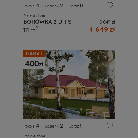
4
|
2
|
0
Pokoje
Łazienki
Garaż
Projekt domu
BORÓWKA 2 DR-S
5 049 zł
4 649 zł
2
111 m
4
|
2
|
1
Pokoje
Łazienki
Garaż
Projekt domu