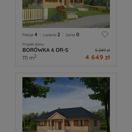
4
|
2
|
0
Pokoje
Łazienki
Garaż
Projekt domu
BORÓWKA 6 DR-S
5 049 zł
4 649 zł
2
111 m