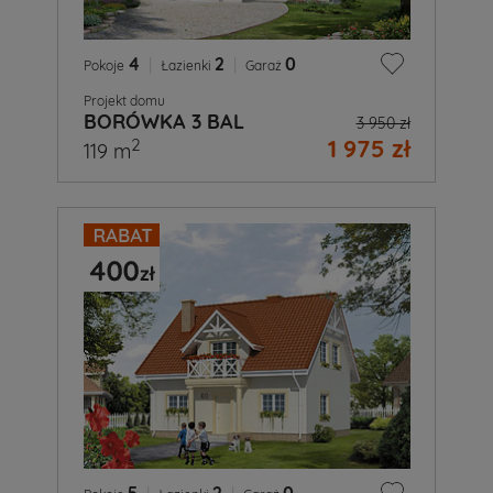
4
|
2
|
0
Pokoje
Łazienki
Garaż
Projekt domu
BORÓWKA 3 BAL
3 950 zł
1 975 zł
2
119 m