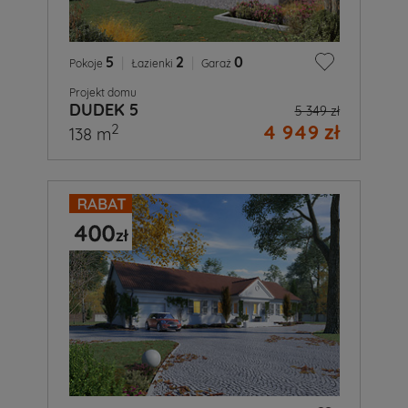
5
|
2
|
0
Pokoje
Łazienki
Garaż
Projekt domu
DUDEK 5
5 349 zł
4 949 zł
2
138 m