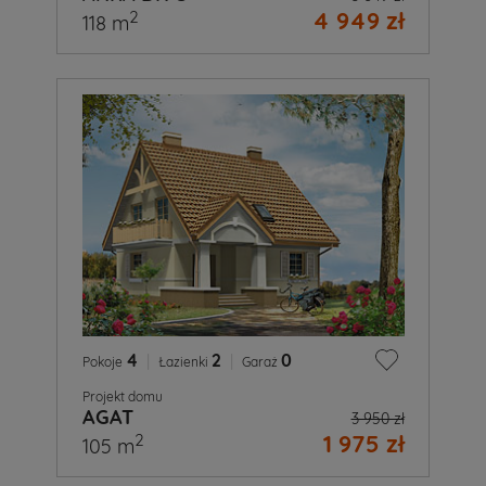
4 949 zł
2
118 m
4
|
2
|
0
Pokoje
Łazienki
Garaż
Projekt domu
AGAT
3 950 zł
1 975 zł
2
105 m