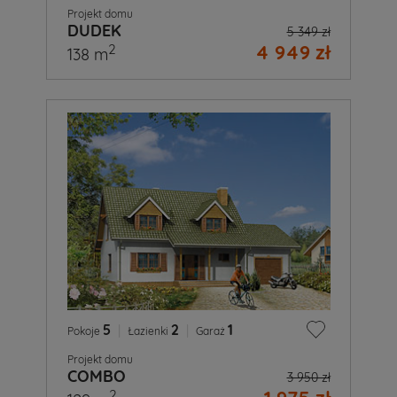
Projekt domu
DUDEK
5 349 zł
4 949 zł
2
138 m
5
|
2
|
1
Pokoje
Łazienki
Garaż
Projekt domu
COMBO
3 950 zł
2