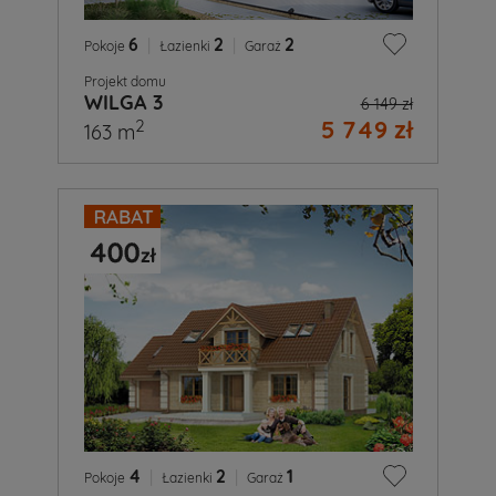
6
|
2
|
2
Pokoje
Łazienki
Garaż
Projekt domu
WILGA 3
6 149 zł
5 749 zł
2
163 m
4
|
2
|
1
Pokoje
Łazienki
Garaż