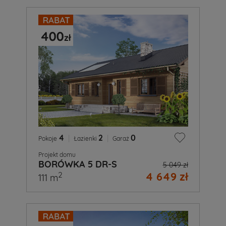
4
|
2
|
0
Pokoje
Łazienki
Garaż
Projekt domu
BORÓWKA 5 DR-S
5 049 zł
4 649 zł
2
111 m