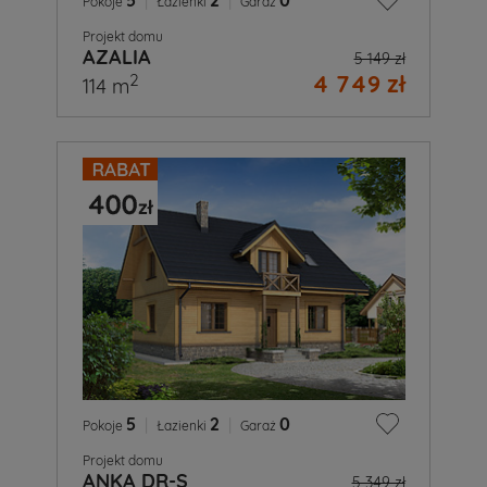
5
|
2
|
0
Pokoje
Łazienki
Garaż
Projekt domu
AZALIA
5 149 zł
4 749 zł
2
114 m
5
|
2
|
0
Pokoje
Łazienki
Garaż
Projekt domu
ANKA DR-S
5 349 zł