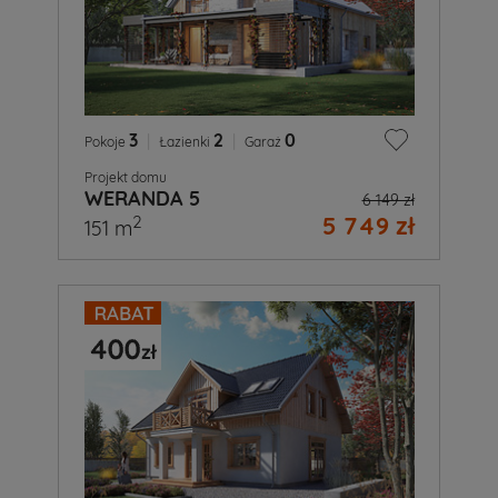
3
|
2
|
0
Pokoje
Łazienki
Garaż
Projekt domu
WERANDA 5
6 149 zł
5 749 zł
2
151 m