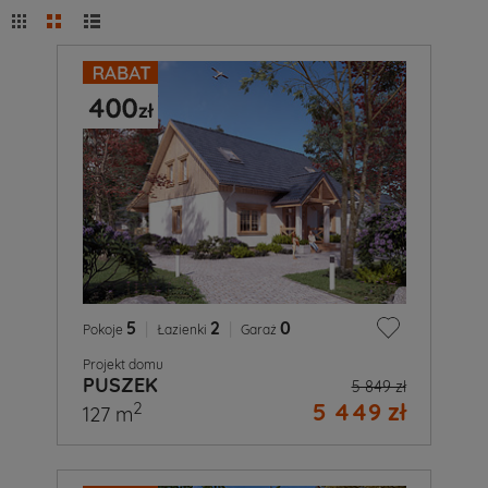
5
|
2
|
0
Pokoje
Łazienki
Garaż
Projekt domu
PUSZEK
5 849 zł
5 449 zł
2
127 m