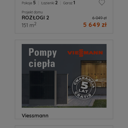
5
|
2
|
1
Pokoje
Łazienki
Garaż
Projekt domu
ROZŁOGI 2
6 049 zł
5 649 zł
2
151 m
Viessmann