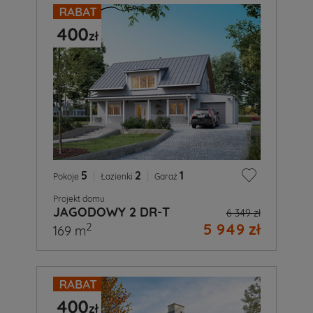
5
|
2
|
1
Pokoje
Łazienki
Garaż
Projekt domu
JAGODOWY 2 DR-T
6 349 zł
5 949 zł
2
169 m