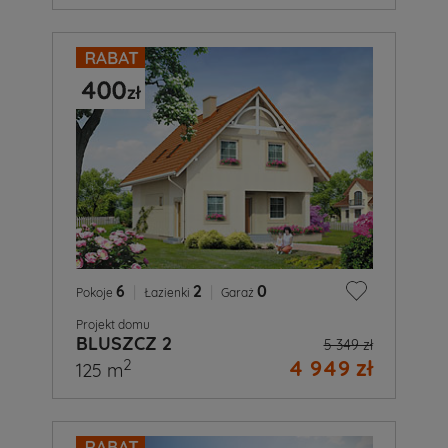
6
|
2
|
0
Pokoje
Łazienki
Garaż
Projekt domu
BLUSZCZ 2
5 349 zł
4 949 zł
2
125 m