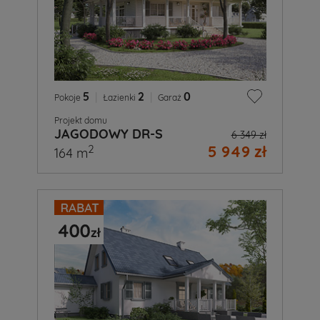
5
|
2
|
0
Pokoje
Łazienki
Garaż
Projekt domu
JAGODOWY DR-S
6 349 zł
5 949 zł
2
164 m