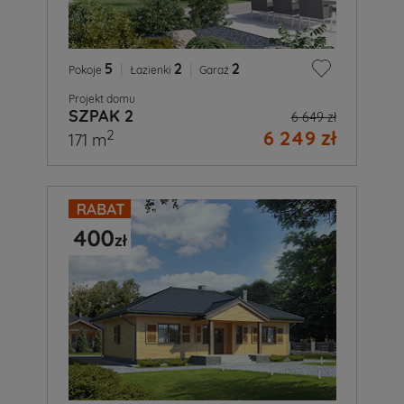
5
|
2
|
2
Pokoje
Łazienki
Garaż
Projekt domu
SZPAK 2
6 649 zł
6 249 zł
2
171 m