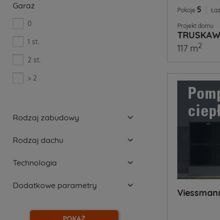
Garaż
5
|
Pokoje
Łaz
0
Projekt domu
TRUSKA
1 st.
2
117 m
2 st.
> 2
Rodzaj zabudowy
Rodzaj dachu
Technologia
Dodatkowe parametry
Viessman
POKAŻ