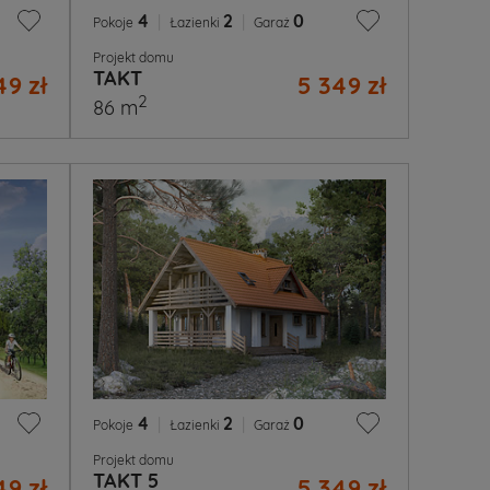
4
|
2
|
0
Pokoje
Łazienki
Garaż
Projekt domu
TAKT
49 zł
5 349 zł
2
86 m
4
|
2
|
0
Pokoje
Łazienki
Garaż
Projekt domu
TAKT 5
49 zł
5 349 zł