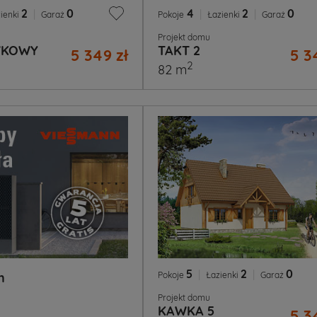
2
|
0
4
|
2
|
0
ienki
Garaż
Pokoje
Łazienki
Garaż
Projekt domu
WKOWY
TAKT 2
5 349 zł
5 3
2
82 m
5
|
2
|
0
Pokoje
Łazienki
Garaż
n
Projekt domu
KAWKA 5
5 3