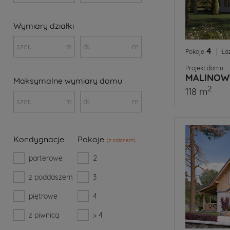
Wymiary działki
szer.
m
dł.
m
4
|
Pokoje
Ła
Projekt domu
MALINOW
Maksymalne wymiary domu
2
118 m
szer.
m
dł.
m
Kondygnacje
Pokoje
(z salonem)
parterowe
2
z poddaszem
3
piętrowe
4
z piwnicą
> 4