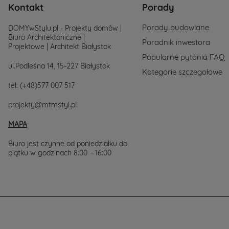
łączy
Kontakt
Porady
szacunek
do
Porady budowlane
DOMYwStylu.pl - Projekty domów |
natury,
Biuro Architektoniczne |
trwałość
Poradnik inwestora
Projektowe | Architekt Białystok
konstrukcji
Popularne pytania FAQ
i
ul.Podleśna 14, 15-227 Białystok
wyjątkowy
Kategorie szczegołowe
klimat
tel:
(+48)577 007 517
wnętrz.
Choć
wywodzą
projekty@mtmstyl.pl
się
z
MAPA
podhalańskich
tradycji,
Biuro jest czynne od poniedziałku do
dziś
piątku w godzinach 8:00 – 16:00
domy
góralskie
odnajdują
się
zarówno
w
górach,
jak