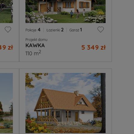
4
|
2
|
1
Pokoje
Łazienki
Garaż
Projekt domu
KAWKA
49 zł
5 349 zł
2
110 m