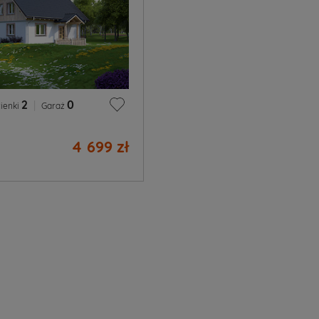
2
|
0
ienki
Garaż
4 699 zł
m