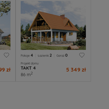
4
|
2
|
0
Pokoje
Łazienki
Garaż
Projekt domu
TAKT 4
99 zł
5 349 zł
2
86 m