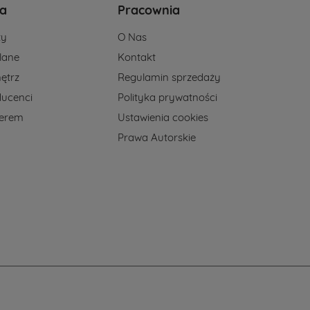
a
Pracownia
ży
O Nas
lane
Kontakt
ętrz
Regulamin sprzedaży
ducenci
Polityka prywatności
nerem
Ustawienia cookies
Prawa Autorskie