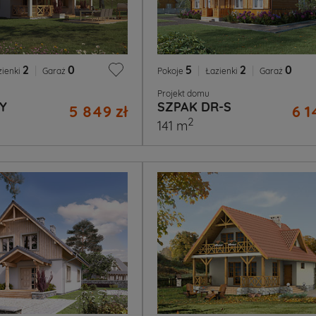
2
|
0
5
|
2
|
0
zienki
Garaż
Pokoje
Łazienki
Garaż
Projekt domu
Y
SZPAK DR-S
5 849 zł
6 1
2
141 m