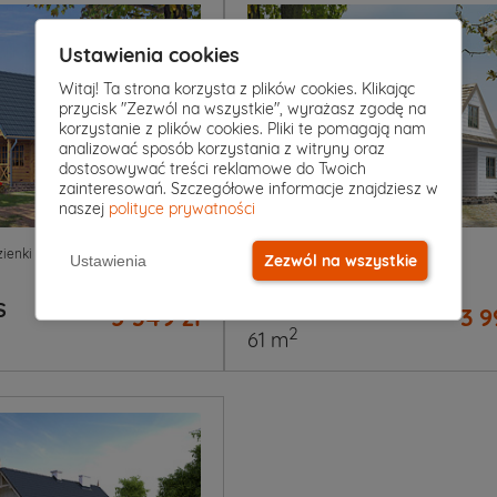
Ustawienia cookies
Witaj! Ta strona korzysta z plików cookies. Klikając
przycisk "Zezwól na wszystkie", wyrażasz zgodę na
korzystanie z plików cookies. Pliki te pomagają nam
analizować sposób korzystania z witryny oraz
dostosowywać treści reklamowe do Twoich
zainteresowań. Szczegółowe informacje znajdziesz w
naszej
polityce prywatności
2
|
0
5
|
2
|
0
zienki
Garaż
Pokoje
Łazienki
Garaż
Zezwól na wszystkie
Ustawienia
Projekt domu
S
POZIOMKA BAL
5 349 zł
3 9
2
61 m