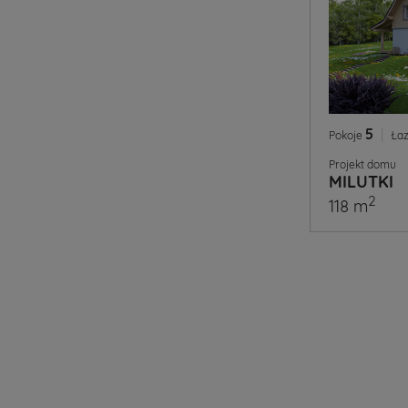
5
|
Pokoje
Łaz
Projekt domu
MILUTKI
2
118 m
Domy
w
stylu
góralski