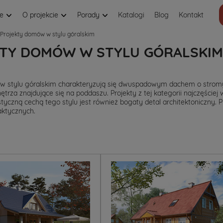
je
O projekcie
Porady
Katalogi
Blog
Kontakt
Projekty domów w stylu góralskim
TY DOMÓW W STYLU GÓRALSKIM
w stylu góralskim charakteryzują się dwuspadowym dachem o stromy
ętrza znajdujące się na poddaszu. Projekty z tej kategorii najczęśc
ystyczną cechą tego stylu jest również bogaty detal architektoniczny
aktycznych.