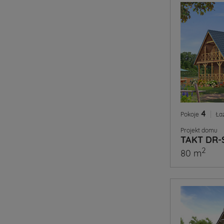
4
|
Pokoje
Ła
Projekt domu
TAKT DR-
2
80 m