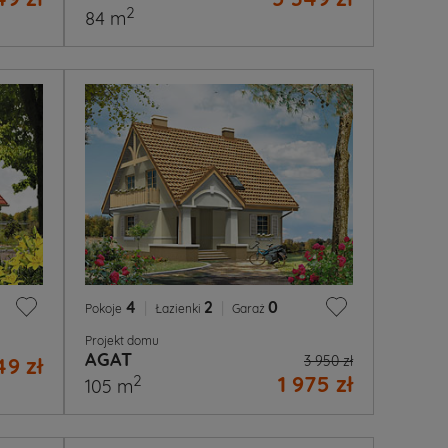
2
84 m
4
|
2
|
0
Pokoje
Łazienki
Garaż
Projekt domu
AGAT
49 zł
3 950 zł
1 975 zł
2
105 m