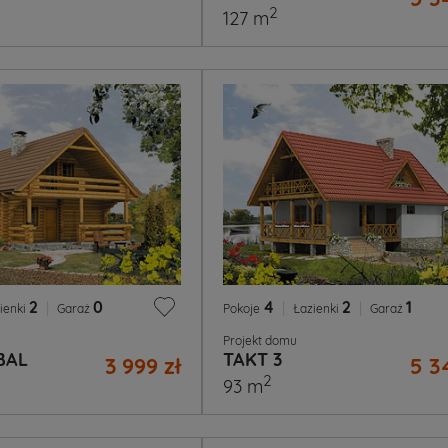
2
127 m
2
|
0
4
|
2
|
1
ienki
Garaż
Pokoje
Łazienki
Garaż
Projekt domu
BAL
TAKT 3
3 999 zł
5 3
2
93 m