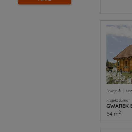
3
|
Pokoje
Łaz
Projekt domu
GWAREK 
2
64 m