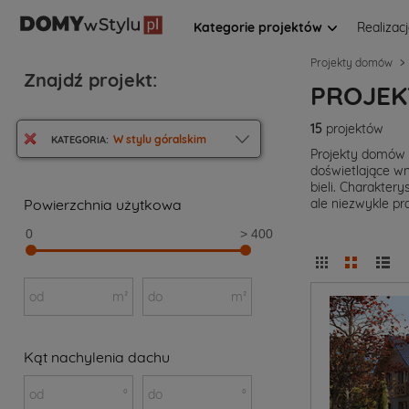
Kategorie projektów
Realizac
Projekty domów
Znajdź projekt:
PROJEK
15
projektów
W stylu góralskim
KATEGORIA:
Projekty domów 
doświetlające wn
bieli. Charakter
Powierzchnia użytkowa
ale niezwykle pr
0
> 400
od
m²
do
m²
Kąt nachylenia dachu
od
°
do
°