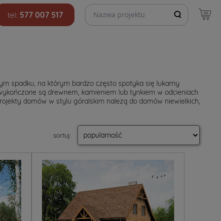
Szukaj projektów
tel:
577 007 517
m spadku, na którym bardzo często spotyka się lukarny
iej wykończone są drewnem, kamieniem lub tynkiem w odcieniach
. Projekty domów w stylu góralskim należą do domów niewielkich,
sortuj
: