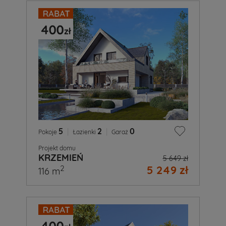
5
|
2
|
0
Pokoje
Łazienki
Garaż
Projekt domu
KRZEMIEŃ
5 649 zł
5 249 zł
2
116 m