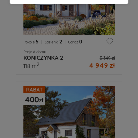
5
|
2
|
0
Pokoje
Łazienki
Garaż
Projekt domu
KONICZYNKA 2
5 349 zł
4 949 zł
2
118 m