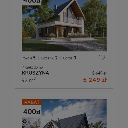
5
|
2
|
0
Pokoje
Łazienki
Garaż
Projekt domu
KRUSZYNA
5 649 zł
5 249 zł
2
92 m