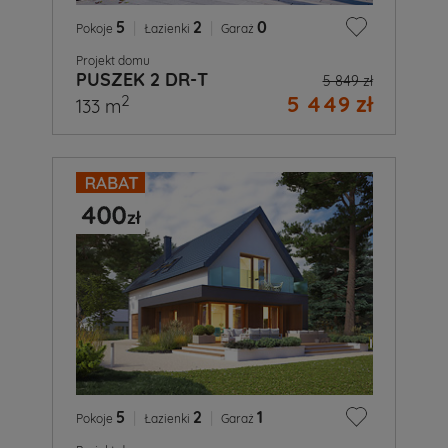
5
|
2
|
0
Pokoje
Łazienki
Garaż
Projekt domu
PUSZEK 2 DR-T
5 849 zł
5 449 zł
2
133 m
5
|
2
|
1
Pokoje
Łazienki
Garaż