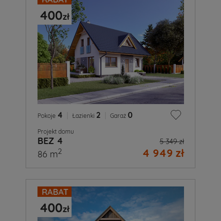
4
|
2
|
0
Pokoje
Łazienki
Garaż
Projekt domu
BEZ 4
5 349 zł
4 949 zł
2
86 m