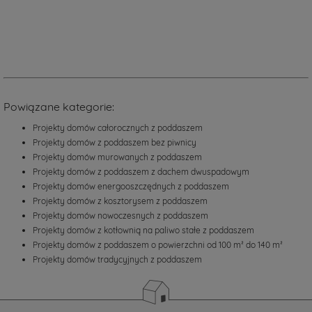
domów
małych,
nie
wymagające
dużej
działki,
a
powierzchnia
Powiązane kategorie:
użytkowa
wystarcza
Projekty domów całorocznych z poddaszem
na
Projekty domów z poddaszem bez piwnicy
potrzeby
Projekty domów murowanych z poddaszem
kilkuosobowej
Projekty domów z poddaszem z dachem dwuspadowym
rodziny.
Projekty domów energooszczędnych z poddaszem
Biorąc
pod
Projekty domów z kosztorysem z poddaszem
uwagę
Projekty domów nowoczesnych z poddaszem
koszty
Projekty domów z kotłownią na paliwo stałe z poddaszem
budowy,
Projekty domów z poddaszem o powierzchni od 100 m² do 140 m²
najczęściej
Projekty domów tradycyjnych z poddaszem
wybierane
są
projekty
z