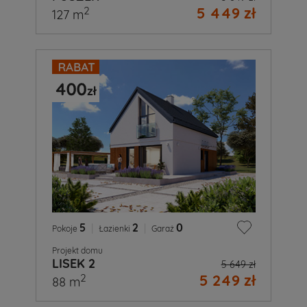
5 449 zł
2
127 m
5
|
2
|
0
Pokoje
Łazienki
Garaż
Projekt domu
LISEK 2
5 649 zł
5 249 zł
2
88 m