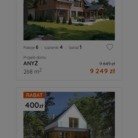
6
|
4
|
1
Pokoje
Łazienki
Garaż
Projekt domu
ANYŻ
9 649 zł
9 249 zł
2
268 m