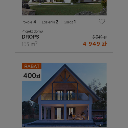
4
|
2
|
1
Pokoje
Łazienki
Garaż
Projekt domu
DROPS
5 349 zł
4 949 zł
2
103 m