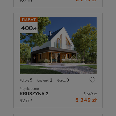
5
|
2
|
0
Pokoje
Łazienki
Garaż
Projekt domu
KRUSZYNA 2
5 649 zł
5 249 zł
2
92 m