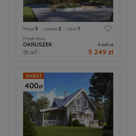
5
|
2
|
1
Pokoje
Łazienki
Garaż
Projekt domu
OKRUSZEK
5 649 zł
5 249 zł
2
111 m