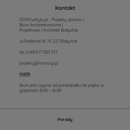
dwuspadowym
dachem,
Kontakt
który
jest
DOMYwStylu.pl - Projekty domów |
również
Biuro Architektoniczne |
bardziej
Projektowe | Architekt Białystok
praktyczny
podczas
ul.Podleśna 14, 15-227 Białystok
aranżacji
wnętrz.
tel:
(+48)577 007 517
Budowa
takiego
domu
projekty@mtmstyl.pl
może
być
MAPA
prowadzona
dwuetapowo,
Biuro jest czynne od poniedziałku do piątku w
co
godzinach 8:00 – 16:00
jest
korzystne,
gdy
inwestor
nie
Porady
dysponuje
od