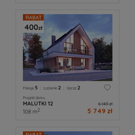
5
|
2
|
2
Pokoje
Łazienki
Garaż
Projekt domu
MALUTKI 12
6 149 zł
5 749 zł
2
108 m