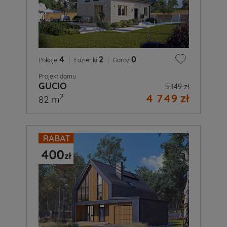
4
|
2
|
0
Pokoje
Łazienki
Garaż
Projekt domu
GUCIO
5 149 zł
4 749 zł
2
82 m