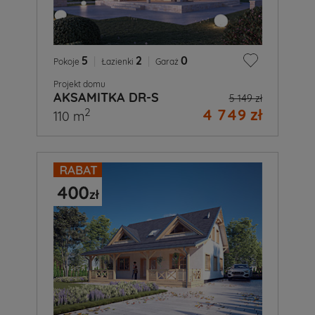
5
|
2
|
0
Pokoje
Łazienki
Garaż
Projekt domu
AKSAMITKA DR-S
5 149 zł
4 749 zł
2
110 m