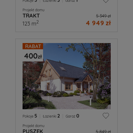
5
|
3
|
1
Pokoje
Łazienki
Garaż
Projekt domu
TRAKT
5 349 zł
4 949 zł
2
123 m
5
|
2
|
0
Pokoje
Łazienki
Garaż
Projekt domu
PUSZEK
5 849 zł