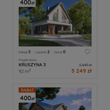
5
|
2
|
0
Pokoje
Łazienki
Garaż
Projekt domu
KRUSZYNA 3
5 649 zł
5 249 zł
2
92 m