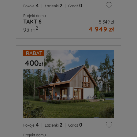
4
|
2
|
0
Pokoje
Łazienki
Garaż
Projekt domu
TAKT 6
5 349 zł
4 949 zł
2
93 m
4
|
2
|
0
Pokoje
Łazienki
Garaż
Projekt domu