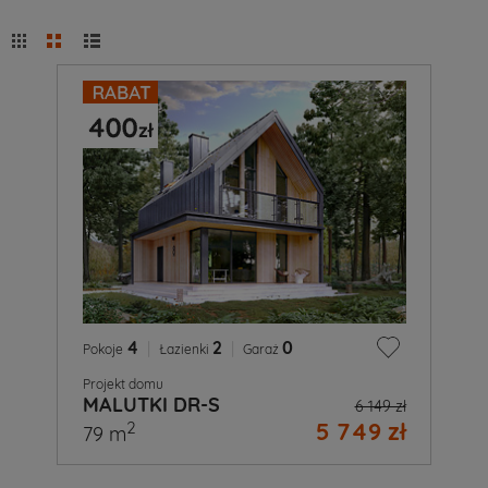
4
|
2
|
0
Pokoje
Łazienki
Garaż
Projekt domu
MALUTKI DR-S
6 149 zł
5 749 zł
2
79 m