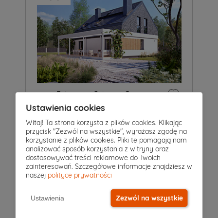
5
|
2
|
0
Pokoje
Łazienki
Garaż
Ustawienia cookies
Projekt domu
RUFUS
5 849 zł
Witaj! Ta strona korzysta z plików cookies. Klikając
5 449 zł
2
przycisk "Zezwól na wszystkie", wyrażasz zgodę na
129 m
korzystanie z plików cookies. Pliki te pomagają nam
analizować sposób korzystania z witryny oraz
dostosowywać treści reklamowe do Twoich
zainteresowań. Szczegółowe informacje znajdziesz w
naszej
polityce prywatności
Zezwól na wszystkie
Ustawienia