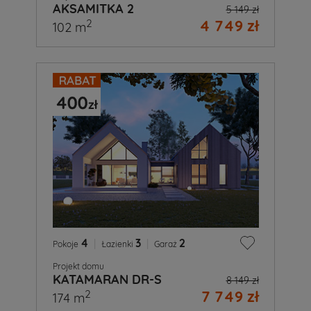
AKSAMITKA 2
5 149 zł
4 749 zł
2
102 m
4
|
3
|
2
Pokoje
Łazienki
Garaż
Projekt domu
KATAMARAN DR-S
8 149 zł
7 749 zł
2
174 m