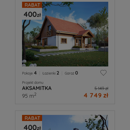
4
|
2
|
0
Pokoje
Łazienki
Garaż
Projekt domu
AKSAMITKA
5 149 zł
4 749 zł
2
95 m