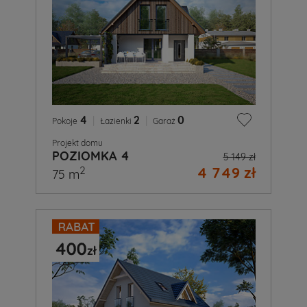
4
|
2
|
0
Pokoje
Łazienki
Garaż
Projekt domu
POZIOMKA 4
5 149 zł
4 749 zł
2
75 m