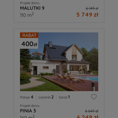
Projekt domu
MALUTKI 9
6 149 zł
5 749 zł
2
110 m
4
|
2
|
1
Pokoje
Łazienki
Garaż
Projekt domu
PINIA 3
6 649 zł
6 249 zł
2
169 m