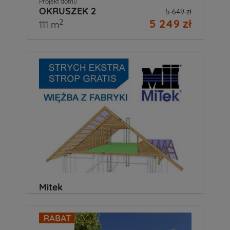
Projekt domu
OKRUSZEK 2
5 649 zł
5 249 zł
2
111 m
Mitek