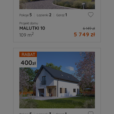
5
|
2
|
1
Pokoje
Łazienki
Garaż
Projekt domu
MALUTKI 10
6 149 zł
5 749 zł
2
109 m