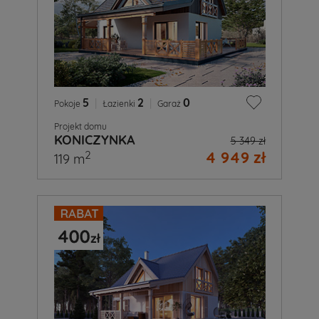
5
|
2
|
0
Pokoje
Łazienki
Garaż
Projekt domu
KONICZYNKA
5 349 zł
4 949 zł
2
119 m