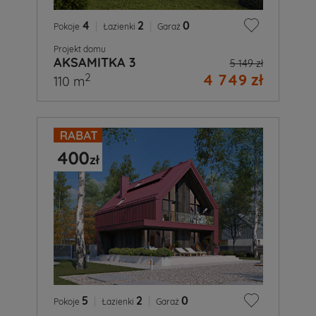
4
|
2
|
0
Pokoje
Łazienki
Garaż
Projekt domu
AKSAMITKA 3
5 149 zł
4 749 zł
2
110 m
5
|
2
|
0
Pokoje
Łazienki
Garaż