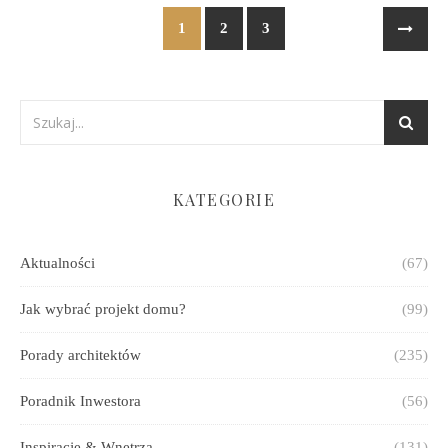
1
2
3
KATEGORIE
Aktualności
(67)
Jak wybrać projekt domu?
(99)
Porady architektów
(235)
Poradnik Inwestora
(56)
Inspiracje & Wnętrza
(131)