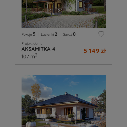
5
|
2
|
0
Pokoje
Łazienki
Garaż
Projekt domu
AKSAMITKA 4
5 149 zł
2
107 m