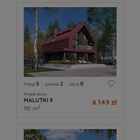
5
|
2
|
0
Pokoje
Łazienki
Garaż
Projekt domu
MALUTKI 9
6 149 zł
2
110 m