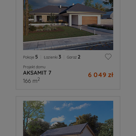
5
|
3
|
2
Pokoje
Łazienki
Garaż
Projekt domu
AKSAMIT 7
6 049 zł
2
166 m