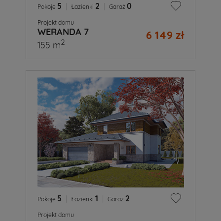
5
|
2
|
0
Pokoje
Łazienki
Garaż
Projekt domu
WERANDA 7
6 149 zł
2
155 m
5
|
1
|
2
Pokoje
Łazienki
Garaż
Projekt domu