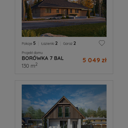
5
|
2
|
2
Pokoje
Łazienki
Garaż
Projekt domu
BORÓWKA 7 BAL
5 049 zł
2
130 m