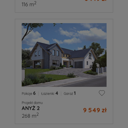
2
116 m
6
|
4
|
1
Pokoje
Łazienki
Garaż
Projekt domu
ANYŻ 2
9 549 zł
2
268 m