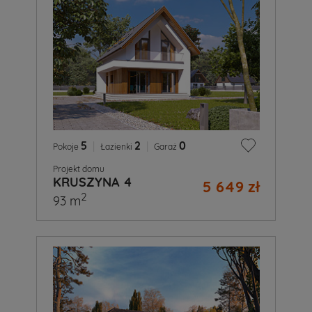
5
|
2
|
0
Pokoje
Łazienki
Garaż
Projekt domu
KRUSZYNA 4
5 649 zł
2
93 m