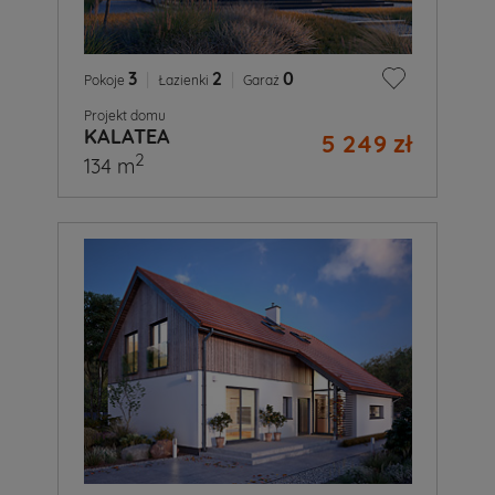
3
|
2
|
0
Pokoje
Łazienki
Garaż
Projekt domu
KALATEA
5 249 zł
2
134 m