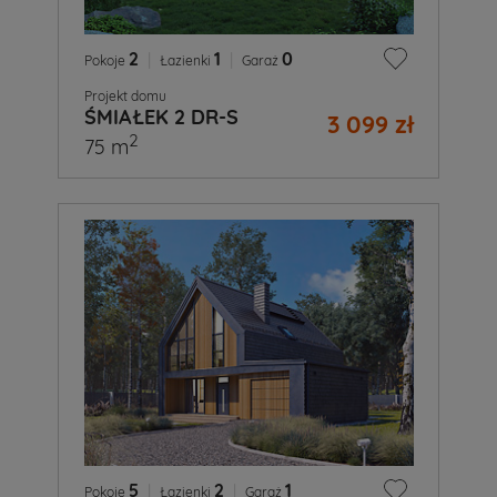
2
|
1
|
0
Pokoje
Łazienki
Garaż
Projekt domu
ŚMIAŁEK 2 DR-S
3 099 zł
2
75 m
5
|
2
|
1
Pokoje
Łazienki
Garaż