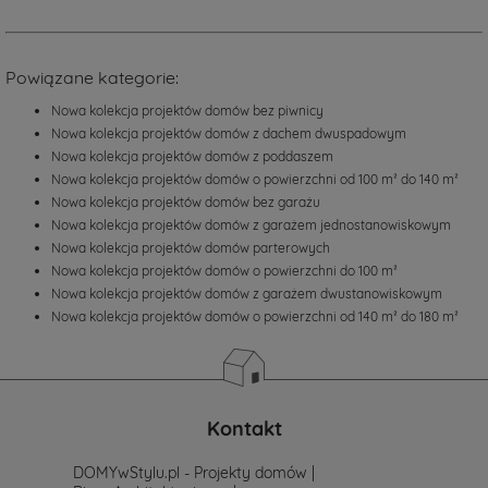
pojawiają
się
projekty
domów
Powiązane kategorie:
parterowych,
projekty
Nowa kolekcja projektów domów bez piwnicy
domów
Nowa kolekcja projektów domów z dachem dwuspadowym
z
Nowa kolekcja projektów domów z poddaszem
poddaszem
Nowa kolekcja projektów domów o powierzchni od 100 m² do 140 m²
użytkowym
oraz
Nowa kolekcja projektów domów bez garażu
projekty
Nowa kolekcja projektów domów z garażem jednostanowiskowym
domów
Nowa kolekcja projektów domów parterowych
piętrowych
Nowa kolekcja projektów domów o powierzchni do 100 m²
w
Nowa kolekcja projektów domów z garażem dwustanowiskowym
tradycyjnej
Nowa kolekcja projektów domów o powierzchni od 140 m² do 180 m²
lub
nowoczesnej
stylistyce.
Projekty
te
wyróżniają
Kontakt
się
optymalnym
DOMYwStylu.pl - Projekty domów |
układem