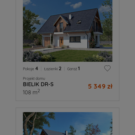
4
|
2
|
1
Pokoje
Łazienki
Garaż
Projekt domu
BIELIK DR-S
5 349 zł
2
108 m