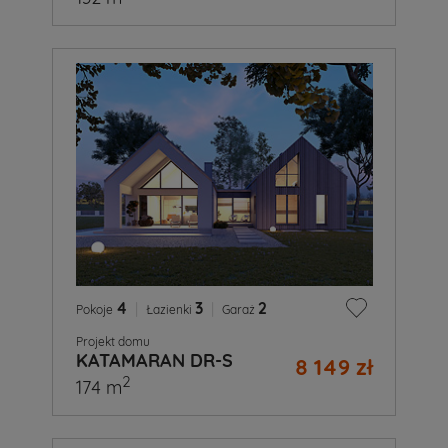
4
|
3
|
2
Pokoje
Łazienki
Garaż
Projekt domu
KATAMARAN DR-S
8 149 zł
2
174 m