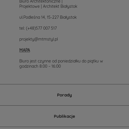
Biuro Architektoniczne |
funkcjonalnym,
Projektowe | Architekt Białystok
dostosowanym
do
ul.Podleśna 14, 15-227 Białystok
potrzeb
osób
poszukujących
tel:
(+48)577 007 517
projektu
domu.
projekty@mtmstyl.pl
MAPA
Specjalnie
Biuro jest czynne od poniedziałku do piątku w
dla
godzinach 8:00 – 16:00
deweloperów
W
kategorii
Porady
nowe
projekty
domów
znajdują
się
Publikacje
również
projekty