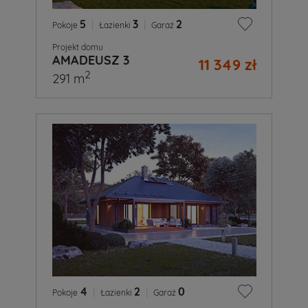
5
|
3
|
2
Pokoje
Łazienki
Garaż
Projekt domu
AMADEUSZ 3
11 349 zł
2
291 m
4
|
2
|
0
Pokoje
Łazienki
Garaż