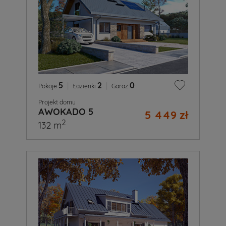
5
|
2
|
0
Pokoje
Łazienki
Garaż
Projekt domu
AWOKADO 5
5 449 zł
2
132 m