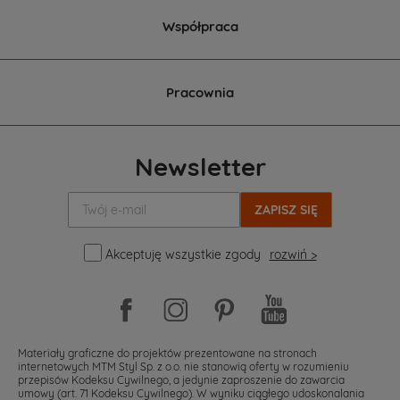
pod
inwestycje
Współpraca
dla
deweloperów,
pensjonaty
idealne
Pracownia
pod
agroturystykę,
budynki
kameralne
Newsletter
składające
się
Twój
z
e-
kilku
mail:
mieszkań
oraz
Akceptuję wszystkie zgody
rozwiń >
budynki
z
kilkudziesięcioma
mieszkaniami.
Wybór
projektu
Materiały graficzne do projektów prezentowane na stronach
zależy
internetowych MTM Styl Sp. z o.o. nie stanowią oferty w rozumieniu
od
przepisów Kodeksu Cywilnego, a jedynie zaproszenie do zawarcia
miejsca
umowy (art. 71 Kodeksu Cywilnego). W wyniku ciągłego udoskonalania