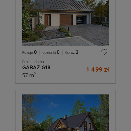
0
|
0
|
2
Pokoje
Łazienki
Garaż
Projekt domu
GARAŻ G18
1 499 zł
2
57 m