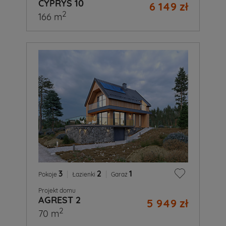
CYPRYS 10
6 149 zł
2
166 m
3
|
2
|
1
Pokoje
Łazienki
Garaż
Projekt domu
AGREST 2
5 949 zł
2
70 m