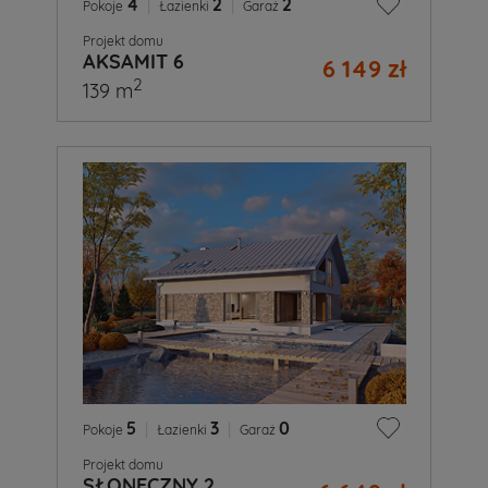
4
|
2
|
2
Pokoje
Łazienki
Garaż
Projekt domu
AKSAMIT 6
6 149 zł
2
139 m
5
|
3
|
0
Pokoje
Łazienki
Garaż
Projekt domu
SŁONECZNY 2