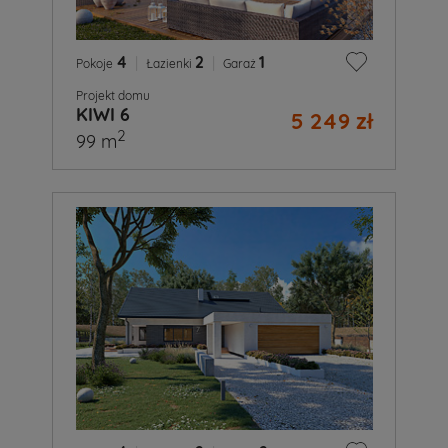
4
|
2
|
1
Pokoje
Łazienki
Garaż
Projekt domu
KIWI 6
5 249 zł
2
99 m