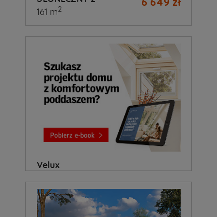
6 649 zł
2
161 m
Velux