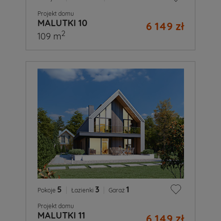
Projekt domu
MALUTKI 10
6 149 zł
2
109 m
5
|
3
|
1
Pokoje
Łazienki
Garaż
Projekt domu
MALUTKI 11
6 149 zł