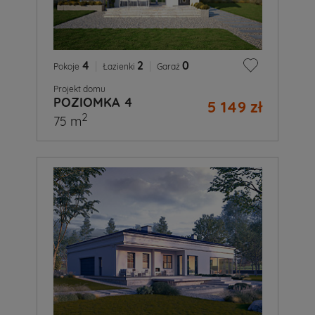
4
|
2
|
0
Pokoje
Łazienki
Garaż
Projekt domu
POZIOMKA 4
5 149 zł
2
75 m