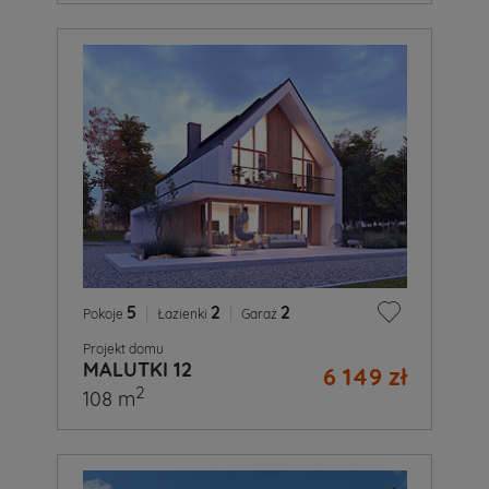
5
|
2
|
2
Pokoje
Łazienki
Garaż
Projekt domu
MALUTKI 12
6 149 zł
2
108 m