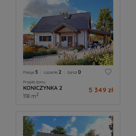
5
|
2
|
0
Pokoje
Łazienki
Garaż
Projekt domu
KONICZYNKA 2
5 349 zł
2
118 m