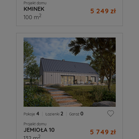
Projekt domu
KMINEK
5 249 zł
2
100 m
4
|
2
|
0
Pokoje
Łazienki
Garaż
Projekt domu
JEMIOŁA 10
5 749 zł
2
132 m