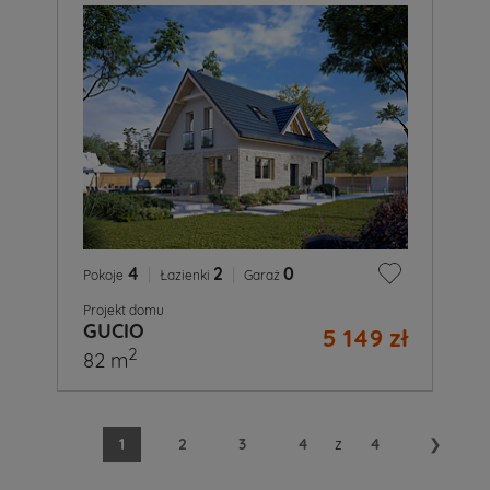
4
|
2
|
0
Pokoje
Łazienki
Garaż
Projekt domu
GUCIO
5 149 zł
2
82 m
1
2
3
4
z
4
❯
Co