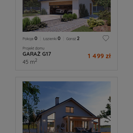
0
|
0
|
2
Pokoje
Łazienki
Garaż
Projekt domu
GARAŻ G17
1 499 zł
2
45 m