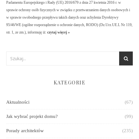
Parlamentu Europejskiego i Rady (UE) 2016/679 z dnia 27 kwietnia 2016 r. w
sprawie ochrony osób fizycznych w związku z przetwarzaniem danych osobowych i
w sprawie swobodnego przepływu takich danych oraz uchylenia Dyrektywy
95/46/WE (ogólne rozporządzenie o ochronie danych, RODO) (Dz.Urz.UE.L Nr 119,
str. 1, ze zm.), informuję iż:
czytaj więcej »
KATEGORIE
Aktualności
(67)
Jak wybrać projekt domu?
(99)
Porady architektów
(235)