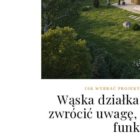
JAK WYBRAĆ PROJEKT
Wąska działka
zwrócić uwagę, 
funk