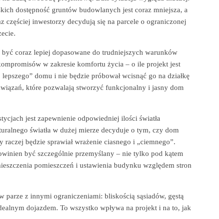
skich dostępność gruntów budowlanych jest coraz mniejsza, a
z częściej inwestorzy decydują się na parcele o ograniczonej
ecie.
 być coraz lepiej dopasowane do trudniejszych warunków
kompromisów w zakresie komfortu życia – o ile projekt jest
 lepszego” domu i nie będzie próbował wcisnąć go na działkę
ozwiązań, które pozwalają stworzyć funkcjonalny i jasny dom
cjach jest zapewnienie odpowiedniej ilości światła
turalnego światła w dużej mierze decyduje o tym, czy dom
raczej będzie sprawiał wrażenie ciasnego i „ciemnego”.
winien być szczególnie przemyślany – nie tylko pod kątem
mieszczenia pomieszczeń i ustawienia budynku względem stron
 w parze z innymi ograniczeniami: bliskością sąsiadów, gęstą
dealnym dojazdem. To wszystko wpływa na projekt i na to, jak