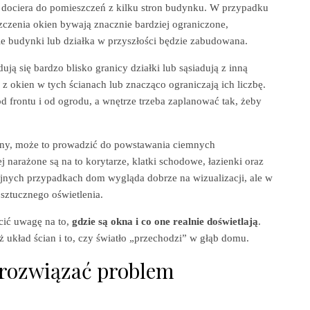
 dociera do pomieszczeń z kilku stron budynku. W przypadku
czenia okien bywają znacznie bardziej ograniczone,
nie budynki lub działka w przyszłości będzie zabudowana.
ją się bardzo blisko granicy działki lub sąsiadują z inną
 z okien w tych ścianach lub znacząco ograniczają ich liczbę.
od frontu i od ogrodu, a wnętrze trzeba zaplanować tak, żeby
lany, może to prowadzić do powstawania ciemnych
 narażone są na to korytarze, klatki schodowe, łazienki oraz
jnych przypadkach dom wygląda dobrze na wizualizacji, ale w
e sztucznego oświetlenia.
cić uwagę na to,
gdzie są okna i co one realnie doświetlają
.
eż układ ścian i to, czy światło „przechodzi” w głąb domu.
 rozwiązać problem