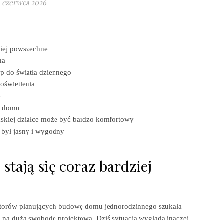
 czerwca 2026
dziej powszechne
na
p do światła dziennego
oświetlenia
e
u domu
skiej działce może być bardzo komfortowy
 był jasny i wygodny
stają się coraz bardziej
estorów planujących budowę domu jednorodzinnego szukała
ła na dużą swobodę projektową. Dziś sytuacja wygląda inaczej.