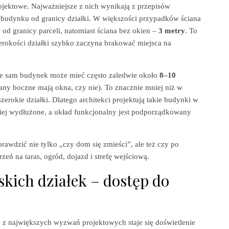
ojektowe. Najważniejsze z nich wynikają z przepisów
 budynku od granicy działki. W większości przypadków ściana
y
od granicy parceli, natomiast ściana bez okien –
3 metry
. To
zerokości działki szybko zaczyna brakować miejsca na
 że sam budynek może mieć często zaledwie około
8–10
iany boczne mają okna, czy nie). To znacznie mniej niż w
okie działki. Dlatego architekci projektują takie budynki w
ziej wydłużone, a układ funkcjonalny jest podporządkowany
rawdzić nie tylko „czy dom się zmieści”, ale też czy po
zeń na taras, ogród, dojazd i strefę wejściową.
kich działek – dostęp do
m z największych wyzwań projektowych staje się doświetlenie