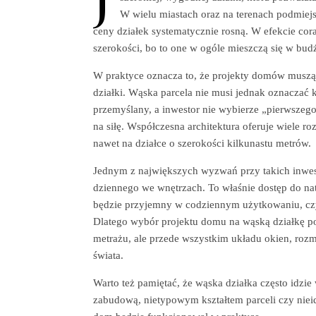
W wielu miastach oraz na terenach podmiej
ceny działek systematycznie rosną. W efekcie cora
szerokości, bo to one w ogóle mieszczą się w budż
W praktyce oznacza to, że projekty domów muszą
działki. Wąska parcela nie musi jednak oznaczać 
przemyślany, a inwestor nie wybierze „pierwszego
na siłę. Współczesna architektura oferuje wiele r
nawet na działce o szerokości kilkunastu metrów.
Jednym z największych wyzwań przy takich inwesty
dziennego we wnętrzach. To właśnie dostęp do na
będzie przyjemny w codziennym użytkowaniu, czy 
Dlatego wybór projektu domu na wąską działkę po
metrażu, ale przede wszystkim układu okien, roz
świata.
Warto też pamiętać, że wąska działka często idzie
zabudową, nietypowym kształtem parceli czy niei