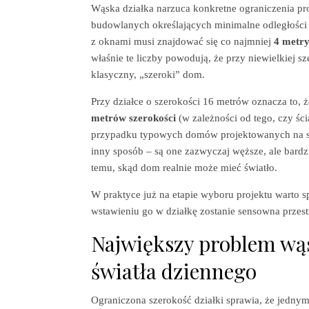
Wąska działka narzuca konkretne ograniczenia pr
budowlanych określających minimalne odległości
z oknami musi znajdować się co najmniej
4 metr
właśnie te liczby powodują, że przy niewielkiej s
klasyczny, „szeroki” dom.
Przy działce o szerokości 16 metrów oznacza to,
metrów szerokości
(w zależności od tego, czy śc
przypadku typowych domów projektowanych na szer
inny sposób – są one zazwyczaj węższe, ale bard
temu, skąd dom realnie może mieć światło.
W praktyce już na etapie wyboru projektu warto sp
wstawieniu go w działkę zostanie sensowna przestr
Największy problem wąs
światła dziennego
Ograniczona szerokość działki sprawia, że jedny