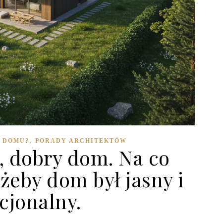
,
 DOMU?
PORADY ARCHITEKTÓW
, dobry dom. Na co
żeby dom był jasny i
cjonalny.