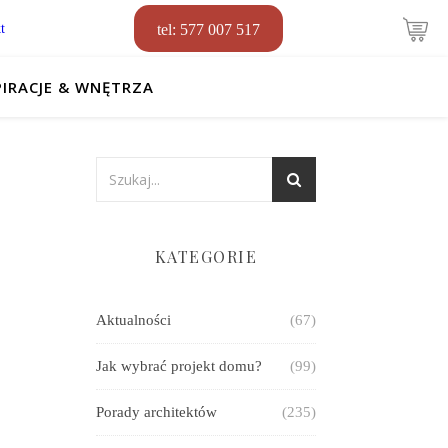
t
tel:
577 007 517
PIRACJE & WNĘTRZA
KATEGORIE
Aktualności
(67)
Jak wybrać projekt domu?
(99)
Porady architektów
(235)