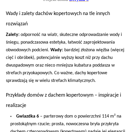
Wady i zalety dachów kopertowych na tle innych
rozwiązań
Zalety:
odporność na wiatr, skuteczne odprowadzanie wody i
śniegu, ponadczasowa estetyka, łatwość zaprojektowania
obwodowych podcieni.
Wady:
bardziej złożona więźba (więcej
cięć i obróbek), potencjalnie wyższy koszt niż przy dachu
dwuspadowym oraz nieco mniejsza kubatura poddasza w
strefach przyokapowych. Co ważne, dachy kopertowe
sprawdzają się w wielu strefach klimatycznych.
Przykłady domów z dachem kopertowym – inspiracje i
realizacje
Gwiazdka 6
– parterowy dom o powierzchni 114 m² na
prostokątnym rzucie; prosta, nowoczesna bryła przykryta
dachem czterospadowym (kopertowym) nadaje jej elegancji