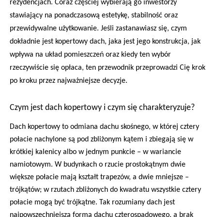
rezydencjach. Coraz częściej wybierają go inwestorzy
stawiający na ponadczasową estetykę, stabilność oraz
przewidywalne użytkowanie. Jeśli zastanawiasz się, czym
dokładnie jest kopertowy dach, jaka jest jego konstrukcja, jak
wpływa na układ pomieszczeń oraz kiedy ten wybór
rzeczywiście się opłaca, ten przewodnik przeprowadzi Cię krok
po kroku przez najważniejsze decyzje.
Czym jest dach kopertowy i czym się charakteryzuje?
Dach kopertowy to odmiana dachu skośnego, w której cztery
połacie nachylone są pod zbliżonym kątem i zbiegają się w
krótkiej kalenicy albo w jednym punkcie – w wariancie
namiotowym. W budynkach o rzucie prostokątnym dwie
większe połacie mają kształt trapezów, a dwie mniejsze –
trójkątów; w rzutach zbliżonych do kwadratu wszystkie cztery
połacie mogą być trójkątne. Tak rozumiany dach jest
najpowszechniejszą formą dachu czterospadowego, a brak