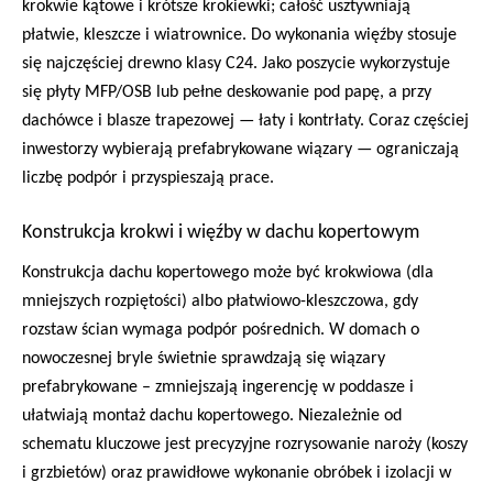
krokwie kątowe i krótsze krokiewki; całość usztywniają
płatwie, kleszcze i wiatrownice. Do wykonania więźby stosuje
się najczęściej drewno klasy C24. Jako poszycie wykorzystuje
się płyty MFP/OSB lub pełne deskowanie pod papę, a przy
dachówce i blasze trapezowej — łaty i kontrłaty. Coraz częściej
inwestorzy wybierają prefabrykowane wiązary — ograniczają
liczbę podpór i przyspieszają prace.
Konstrukcja krokwi i więźby w dachu kopertowym
Konstrukcja dachu kopertowego może być krokwiowa (dla
mniejszych rozpiętości) albo płatwiowo-kleszczowa, gdy
rozstaw ścian wymaga podpór pośrednich. W domach o
nowoczesnej bryle świetnie sprawdzają się wiązary
prefabrykowane – zmniejszają ingerencję w poddasze i
ułatwiają montaż dachu kopertowego. Niezależnie od
schematu kluczowe jest precyzyjne rozrysowanie naroży (koszy
i grzbietów) oraz prawidłowe wykonanie obróbek i izolacji w