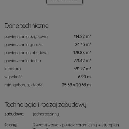
Dane techniczne
powierzchnia użytkowa
114.22 m²
powierzchnia garażu
24.43 m²
powierzchnia zabudowy
178.88 m²
powierzchnia dachu
271.42 m²
kubatura
591.97 m³
wysokość
6.90 m
min. gabaryty działki
25.59 × 20.63 m
Technologia i rodzaj zabudowy
zabudowa:
jednorodzinny
ściany:
2-warstwowe - pustak ceramiczny + styropian