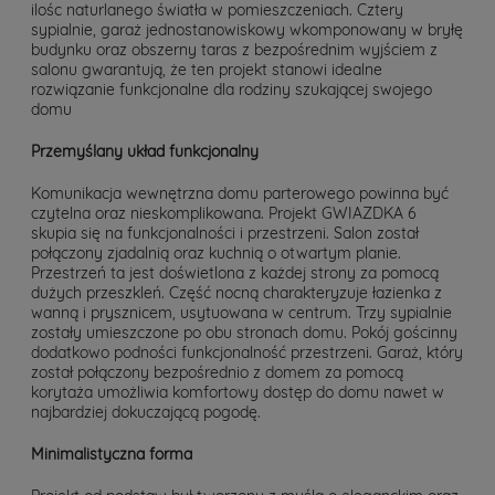
ilośc naturlanego światła w pomieszczeniach. Cztery
sypialnie, garaż jednostanowiskowy wkomponowany w bryłę
budynku oraz obszerny taras z bezpośrednim wyjściem z
salonu gwarantują, że ten projekt stanowi idealne
rozwiązanie funkcjonalne dla rodziny szukającej swojego
domu
Przemyślany układ funkcjonalny
Komunikacja wewnętrzna domu parterowego powinna być
czytelna oraz nieskomplikowana. Projekt GWIAZDKA 6
skupia się na funkcjonalności i przestrzeni. Salon został
połączony zjadalnią oraz kuchnią o otwartym planie.
Przestrzeń ta jest doświetlona z każdej strony za pomocą
dużych przeszkleń. Część nocną charakteryzuje łazienka z
wanną i prysznicem, usytuowana w centrum. Trzy sypialnie
zostały umieszczone po obu stronach domu. Pokój gościnny
dodatkowo podności funkcjonalność przestrzeni. Garaż, który
został połączony bezpośrednio z domem za pomocą
korytaża umożliwia komfortowy dostęp do domu nawet w
najbardziej dokuczającą pogodę.
Minimalistyczna forma