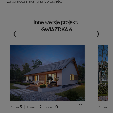
za pomocą smartfona lub tabletu.
Inne wersje projektu
‹
›
GWIAZDKA 6
5
|
2
|
0
5
|
Pokoje
Łazienki
Garaż
Pokoje