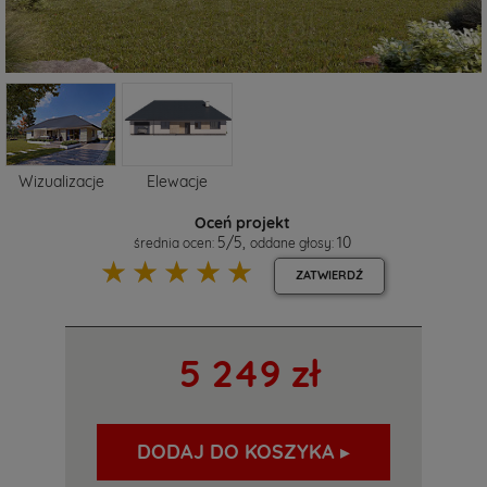
Wizualizacje
Elewacje
Oceń projekt
5
/
5
,
10
średnia ocen:
oddane głosy:
☆
☆
☆
☆
☆
ZATWIERDŹ
5 249 zł
DODAJ DO KOSZYKA ▸