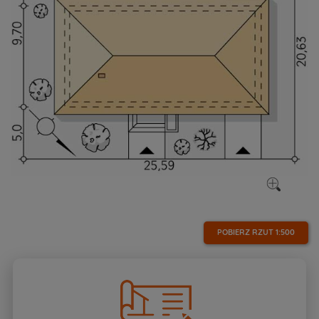
POBIERZ RZUT
1:500