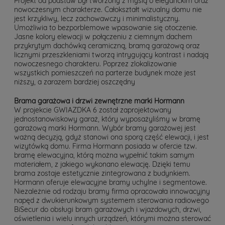
Projekt od podstaw był tworzony z myślą o eleganckim oraz
nowoczesnym charakterze. Całokształt wizualny domu nie
jest krzykliwy, lecz zachowawczy i minimalistyczny.
Umożliwia to bezporblemowe wpasowanie się otoczenie.
Jasne kolory elewacji w połączeniu z ciemnym dachem
przykrytym dachówką ceramiczną, bramą garażową oraz
licznymi przeszkleniami tworzą intrygujący kontrast i nadają
nowoczesnego charakteru. Poprzez zlokalizowanie
wszystkich pomieszczeń na parterze budynek może jest
niższy, a zarazem bardziej oszczędny
Brama garażowa i drzwi zewnętrzne marki Hormann
W projekcie GWIAZDKA 6 został zaprojektowany
jednostanowiskowy garaż, który wyposażyliśmy w bramę
garażową marki Hormann. Wybór bramy garażowej jest
ważną decyzją, gdyż stanowi ona sporą część elewacji, i jest
wizytówką domu. Firma Hormann posiada w ofercie tzw.
bramę elewacyjna, którą można wypełnić takim samym
materiałem, z jakiego wykonano elewację. Dzięki temu
brama zostaje estetycznie zintegrowana z budynkiem.
Hormann oferuje elewacyjne bramy uchylne i segmentowe.
Niezależnie od rodzaju bramy firma opracowała innowacyjny
napęd z dwukierunkowym systemem sterowania radiowego
BiSecur do obsługi bram garażowych i wjazdowych, drzwi,
oświetlenia i wielu innych urządzeń, którymi można sterować