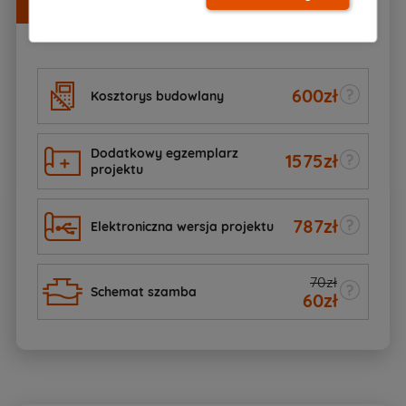
Zamów razem z projektem
600
zł
Kosztorys budowlany
Dodatkowy egzemplarz
1575
zł
projektu
787
zł
Elektroniczna wersja projektu
70zł
Schemat szamba
60
zł