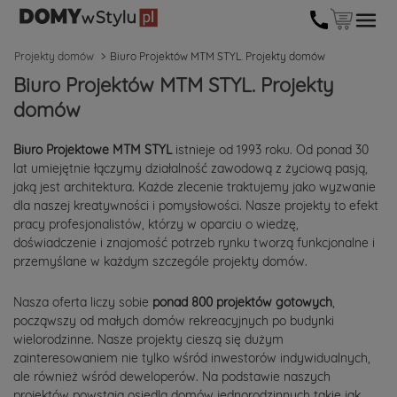
Projekty domów
Biuro Projektów MTM STYL. Projekty domów
Biuro Projektów MTM STYL. Projekty
domów
Biuro Projektowe MTM STYL
istnieje od 1993 roku. Od ponad 30
lat umiejętnie łączymy działalność zawodową z życiową pasją,
jaką jest architektura. Każde zlecenie traktujemy jako wyzwanie
dla naszej kreatywności i pomysłowości. Nasze projekty to efekt
pracy profesjonalistów, którzy w oparciu o wiedzę,
doświadczenie i znajomość potrzeb rynku tworzą funkcjonalne i
przemyślane w każdym szczególe projekty domów.
Nasza oferta liczy sobie
ponad 800 projektów gotowych
,
począwszy od małych domów rekreacyjnych po budynki
wielorodzinne. Nasze projekty cieszą się dużym
zainteresowaniem nie tylko wśród inwestorów indywidualnych,
ale również wśród deweloperów. Na podstawie naszych
projektów powstają osiedla domów jednorodzinnych takie jak