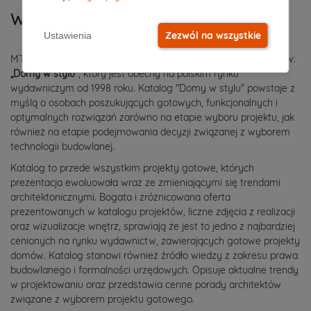
Wydawca katalogu Domy w Stylu
Zezwól na wszystkie
Ustawienia
MTM STYL jest również wydawcą katalogu z projektami domów:
„Domy w stylu”
, który jest obecny na polskim rynku
wydawniczym od 1998 roku. Katalog "Domy w stylu" powstaje z
myślą o osobach poszukujących gotowych, funkcjonalnych i
optymalnych rozwiązań zarówno na etapie wyboru projektu, jak
również na etapie podejmowania decyzji związanej z wyborem
technologii budowlanej.
Katalog to przede wszystkim projekty gotowe, których
prezentacja ewoluowała wraz ze zmieniającymi się trendami
architektonicznymi. Bogata i zróżnicowana oferta
prezentowanych w katalogu projektów, liczne zdjęcia z realizacji
oraz wizualizacje wnętrz, sprawiają że jest to jedno z najbardziej
cenionych na rynku wydawnictw, zawierających gotowe projekty
domów. Katalog stanowi również źródło wiedzy z zakresu prawa
budowlanego i formalności urzędowych. Opisuje aktualne trendy
w projektowaniu oraz przedstawia cenne porady architektów
związane z wyborem projektu gotowego.