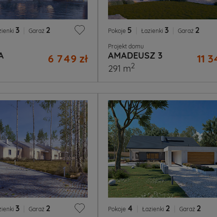
3
|
2
5
|
3
|
2
zienki
Garaż
Pokoje
Łazienki
Garaż
Projekt domu
A
AMADEUSZ 3
6 749 zł
11 3
2
291 m
3
|
2
4
|
2
|
2
zienki
Garaż
Pokoje
Łazienki
Garaż