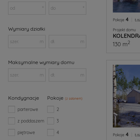
od
°
do
°
4
|
Pokoje
Ła
Wymiary działki
Projekt domu
KOLENDR
szer.
m
dł.
m
2
130 m
Maksymalne wymiary domu
szer.
m
dł.
m
Kondygnacje
Pokoje
(z salonem)
parterowe
2
z poddaszem
3
piętrowe
4
4
|
Pokoje
Ła