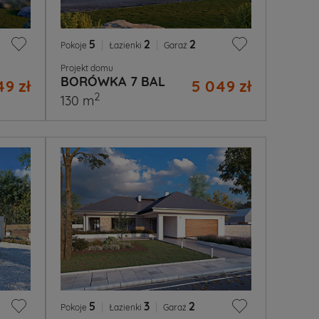
5
|
2
|
2
Pokoje
Łazienki
Garaż
Projekt domu
BORÓWKA 7 BAL
49 zł
5 049 zł
2
130 m
5
|
3
|
2
Pokoje
Łazienki
Garaż