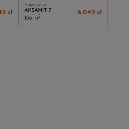
Projekt domu
AKSAMIT 7
49 zł
6 049 zł
2
166 m