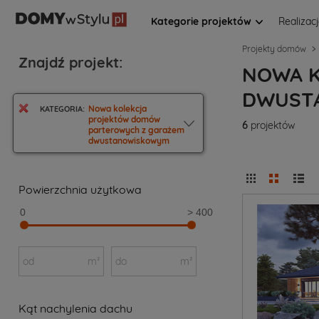
Kategorie projektów
Realizac
Projekty domów
Znajdź projekt:
NOWA K
DWUST
Nowa kolekcja
KATEGORIA:
projektów domów
6
projektów
parterowych z garażem
dwustanowiskowym
Powierzchnia użytkowa
0
> 400
od
m²
do
m²
Kąt nachylenia dachu