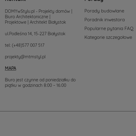
577-
007-
Porady budowlane
DOMYwStylu.pl - Projekty domów |
517.
Biuro Architektoniczne |
Chętnie
Poradnik inwestora
Projektowe | Architekt Białystok
wesprzemy
Cię
Popularne pytania FAQ
w
ul.Podleśna 14, 15-227 Białystok
Kategorie szczegołowe
wyborze
projektu
tel:
(+48)577 007 517
domu.
projekty@mtmstyl.pl
MAPA
Biuro jest czynne od poniedziałku do
piątku w godzinach 8:00 – 16:00