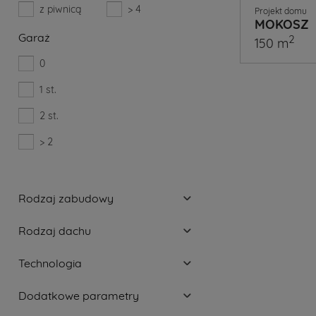
z piwnicą
> 4
Projekt domu
MOKOSZ
Garaż
2
150 m
0
1 st.
2 st.
A
Ty
> 2
już
wiesz
Rodzaj zabudowy
jaki
Rodzaj dachu
projekt
domu
Technologia
wybierze
Dodatkowe parametry