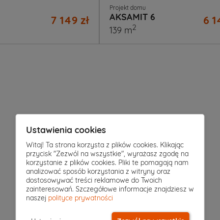
Projekt domu
AKSAMIT 6
7 149 zł
6 1
2
139 m
Ustawienia cookies
Witaj! Ta strona korzysta z plików cookies. Klikając
przycisk "Zezwól na wszystkie", wyrażasz zgodę na
korzystanie z plików cookies. Pliki te pomagają nam
analizować sposób korzystania z witryny oraz
dostosowywać treści reklamowe do Twoich
zainteresowań. Szczegółowe informacje znajdziesz w
naszej
polityce prywatności
sz?