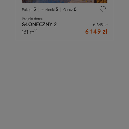
5
|
3
|
0
Pokoje
Łazienki
Garaż
Projekt domu
SŁONECZNY 2
6 649 zł
6 149 zł
2
161 m
A
Ty
już
wiesz
jaki
projekt
domu