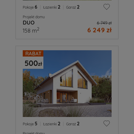
6
|
2
|
2
Pokoje
Łazienki
Garaż
Projekt domu
DUO
6 749 zł
6 249 zł
2
158 m
5
|
2
|
2
Pokoje
Łazienki
Garaż
Projekt domu