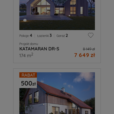
4
|
3
|
2
Pokoje
Łazienki
Garaż
Projekt domu
KATAMARAN DR-S
8 149 zł
7 649 zł
2
174 m