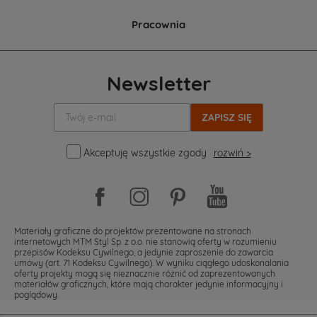
Pracownia
Newsletter
Twój
e-
mail:
Akceptuję wszystkie zgody
rozwiń >
Materiały graficzne do projektów prezentowane na stronach
internetowych MTM Styl Sp. z o.o. nie stanowią oferty w rozumieniu
przepisów Kodeksu Cywilnego, a jedynie zaproszenie do zawarcia
umowy (art. 71 Kodeksu Cywilnego). W wyniku ciągłego udoskonalania
oferty projekty mogą się nieznacznie różnić od zaprezentowanych
materiałów graficznych, które mają charakter jedynie informacyjny i
poglądowy.