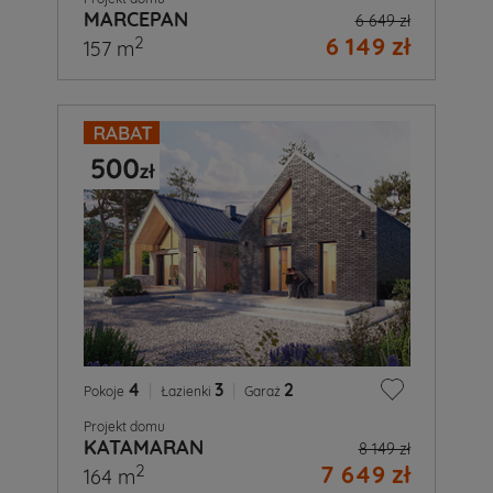
MARCEPAN
6 649 zł
6 149 zł
2
157 m
4
|
3
|
2
Pokoje
Łazienki
Garaż
Projekt domu
KATAMARAN
8 149 zł
7 649 zł
2
164 m