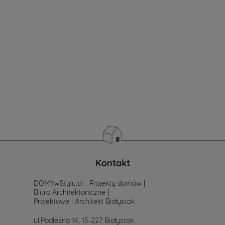
wybierzesz?
Jeżeli
jeszcze
nie
masz
sprecyzowanych
potrzeb
i
wymagań.
Zastanawiasz
się
od
czego
zacząć
poszukiwania
projektu,
po
Kontakt
prostu
skontaktuj
DOMYwStylu.pl - Projekty domów |
się
Biuro Architektoniczne |
z
Projektowe | Architekt Białystok
nami.
Mailowo
ul.Podleśna 14, 15-227 Białystok
projekty@mtmstyl.pl