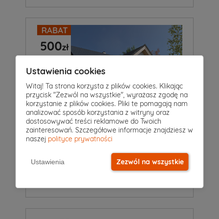
Ustawienia cookies
Witaj! Ta strona korzysta z plików cookies. Klikając
przycisk "Zezwól na wszystkie", wyrażasz zgodę na
korzystanie z plików cookies. Pliki te pomagają nam
analizować sposób korzystania z witryny oraz
dostosowywać treści reklamowe do Twoich
zainteresowań. Szczegółowe informacje znajdziesz w
naszej
polityce prywatności
4
|
2
|
1
Pokoje
Łazienki
Garaż
Zezwól na wszystkie
Projekt domu
Ustawienia
MOPS
6 349 zł
5 849 zł
2
166 m