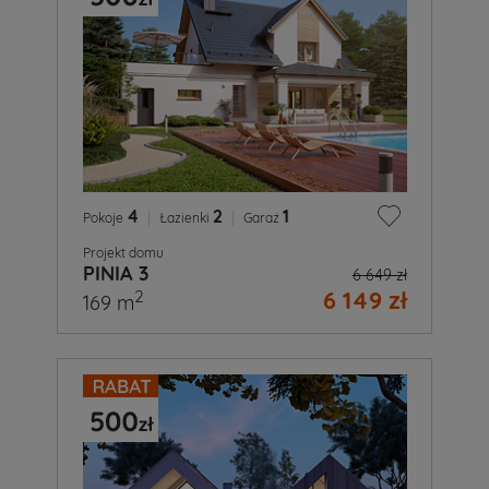
4
|
2
|
1
Pokoje
Łazienki
Garaż
Projekt domu
PINIA 3
6 649 zł
6 149 zł
2
169 m