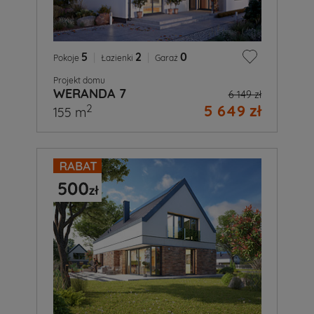
5
|
2
|
0
Pokoje
Łazienki
Garaż
Projekt domu
WERANDA 7
6 149 zł
5 649 zł
2
155 m