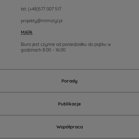
lub
tel:
(+48)577 007 517
telefonicznie
577-
projekty@mtmstyl.pl
007-
517.
MAPA
Chętnie
wesprzemy
Cię
Biuro jest czynne od poniedziałku do piątku w
w
godzinach 8:00 – 16:00
wyborze
projektu
domu.
Porady
Publikacje
Współpraca