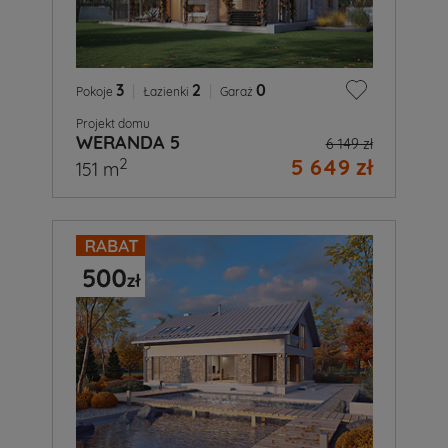
3
|
2
|
0
Pokoje
Łazienki
Garaż
Projekt domu
WERANDA 5
6 149 zł
5 649 zł
2
151 m