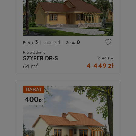
3
|
1
|
0
Pokoje
Łazienki
Garaż
Projekt domu
SZYPER DR-S
4 849 zł
4 449 zł
2
64 m