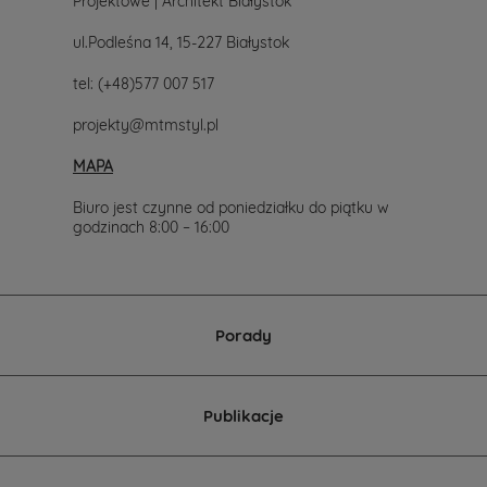
Projektowe | Architekt Białystok
nami.
Mailowo
ul.Podleśna 14, 15-227 Białystok
projekty@mtmstyl.pl
lub
tel:
(+48)577 007 517
telefonicznie
577-
projekty@mtmstyl.pl
007-
517.
MAPA
Chętnie
wesprzemy
Cię
Biuro jest czynne od poniedziałku do piątku w
w
godzinach 8:00 – 16:00
wyborze
projektu
domu.
Porady
Publikacje