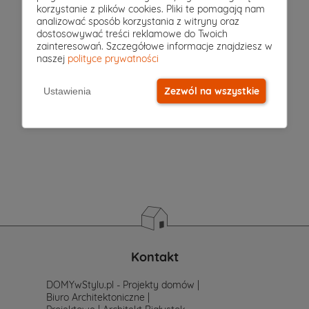
korzystanie z plików cookies. Pliki te pomagają nam
domu
analizować sposób korzystania z witryny oraz
dostosowywać treści reklamowe do Twoich
wybierzesz?
zainteresowań. Szczegółowe informacje znajdziesz w
naszej
polityce prywatności
Jeżeli
jeszcze
Zezwól na wszystkie
Ustawienia
nie
masz
sprecyzowanych
potrzeb
i
wymagań.
Zastanawiasz
się
od
czego
zacząć
poszukiwania
projektu,
po
Kontakt
prostu
skontaktuj
DOMYwStylu.pl - Projekty domów |
się
Biuro Architektoniczne |
z