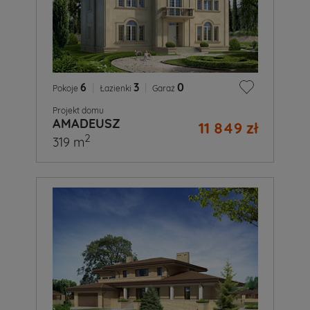
6
|
3
|
0
Pokoje
Łazienki
Garaż
Projekt domu
AMADEUSZ
11 849 zł
2
319 m