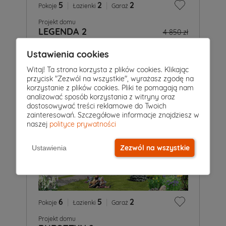
5
|
2
|
2
Pokoje
Łazienki
Garaż
Projekt domu
LEGENDA 2
4 850 zł
2 425 zł
2
203 m
Ustawienia cookies
Witaj! Ta strona korzysta z plików cookies. Klikając
przycisk "Zezwól na wszystkie", wyrażasz zgodę na
korzystanie z plików cookies. Pliki te pomagają nam
analizować sposób korzystania z witryny oraz
dostosowywać treści reklamowe do Twoich
zainteresowań. Szczegółowe informacje znajdziesz w
naszej
polityce prywatności
Zezwól na wszystkie
Ustawienia
6
|
5
|
2
Pokoje
Łazienki
Garaż
Projekt domu