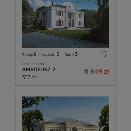
6
|
5
|
3
Pokoje
Łazienki
Garaż
Projekt domu
AMADEUSZ 2
11 849 zł
2
337 m