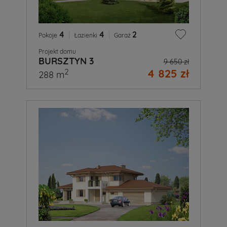
4
|
4
|
2
Pokoje
Łazienki
Garaż
Projekt domu
BURSZTYN 3
9 650 zł
4 825 zł
2
288 m