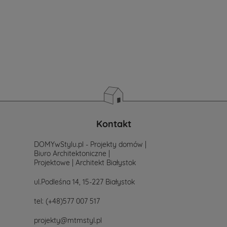
nie
masz
sprecyzowanych
potrzeb
i
wymagań.
Zastanawiasz
się
od
czego
zacząć
poszukiwania
projektu,
po
Kontakt
prostu
skontaktuj
DOMYwStylu.pl - Projekty domów |
się
Biuro Architektoniczne |
z
Projektowe | Architekt Białystok
nami.
Mailowo
ul.Podleśna 14, 15-227 Białystok
projekty@mtmstyl.pl
lub
tel:
(+48)577 007 517
telefonicznie
577-
projekty@mtmstyl.pl
007-