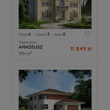
6
|
3
|
0
Pokoje
Łazienki
Garaż
Projekt domu
AMADEUSZ
11 849 zł
2
319 m