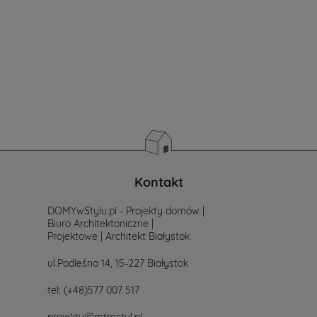
jeszcze
nie
masz
sprecyzowanych
potrzeb
i
wymagań.
Zastanawiasz
się
od
czego
zacząć
poszukiwania
projektu,
po
Kontakt
prostu
skontaktuj
DOMYwStylu.pl - Projekty domów |
się
Biuro Architektoniczne |
z
Projektowe | Architekt Białystok
nami.
Mailowo
ul.Podleśna 14, 15-227 Białystok
projekty@mtmstyl.pl
lub
tel:
(+48)577 007 517
telefonicznie
577-
projekty@mtmstyl.pl