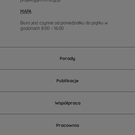
007-
517.
MAPA
Chętnie
wesprzemy
Cię
Biuro jest czynne od poniedziałku do piątku w
w
godzinach 8:00 – 16:00
wyborze
projektu
domu.
Porady
Publikacje
Współpraca
Pracownia