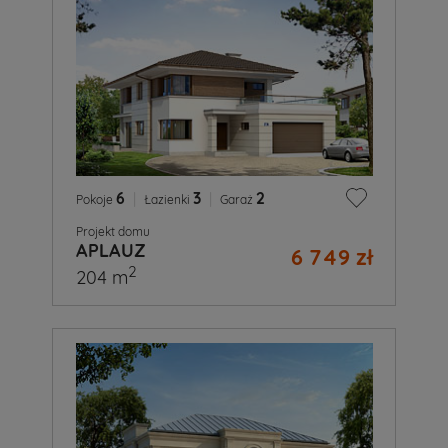
6
|
3
|
2
Pokoje
Łazienki
Garaż
Projekt domu
APLAUZ
6 749 zł
2
204 m