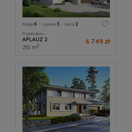
6
|
3
|
2
Pokoje
Łazienki
Garaż
Projekt domu
APLAUZ 2
6 749 zł
2
210 m