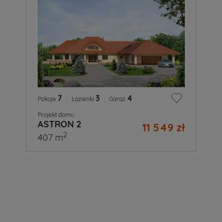
7
|
3
|
4
Pokoje
Łazienki
Garaż
Projekt domu
ASTRON 2
11 549 zł
2
407 m
A
Ty