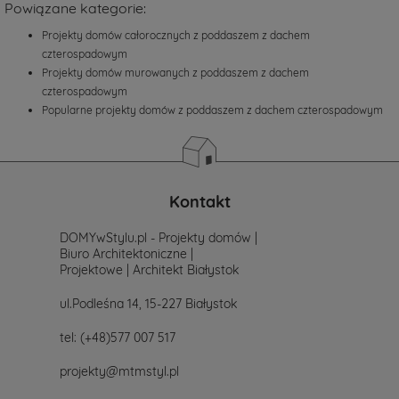
Powiązane kategorie:
projektu,
po
Projekty domów całorocznych z poddaszem z dachem
prostu
czterospadowym
skontaktuj
się
Projekty domów murowanych z poddaszem z dachem
z
czterospadowym
nami.
Popularne projekty domów z poddaszem z dachem czterospadowym
Mailowo
projekty@mtmstyl.pl
lub
telefonicznie
577-
Kontakt
007-
517.
Chętnie
DOMYwStylu.pl - Projekty domów |
wesprzemy
Biuro Architektoniczne |
Cię
Projektowe | Architekt Białystok
w
wyborze
ul.Podleśna 14, 15-227 Białystok
projektu
domu.
tel:
(+48)577 007 517
projekty@mtmstyl.pl