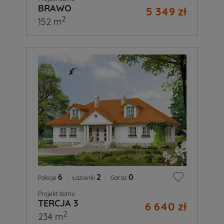
BRAWO
5 349 zł
2
152 m
6
|
2
|
0
Pokoje
Łazienki
Garaż
Projekt domu
TERCJA 3
6 640 zł
2
234 m