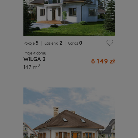
5
|
2
|
0
Pokoje
Łazienki
Garaż
Projekt domu
WILGA 2
6 149 zł
2
147 m