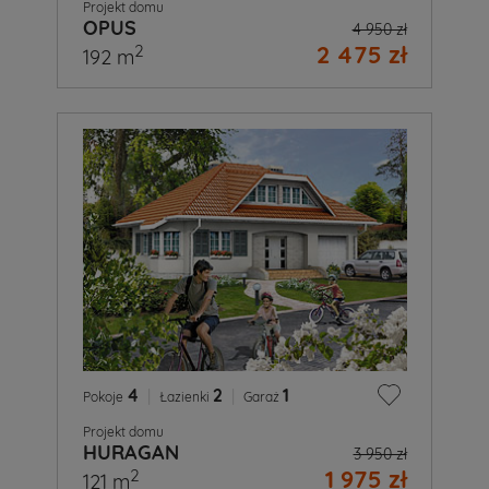
Projekt domu
OPUS
4 950 zł
2 475 zł
2
192 m
4
|
2
|
1
Pokoje
Łazienki
Garaż
Projekt domu
HURAGAN
3 950 zł
1 975 zł
2
121 m