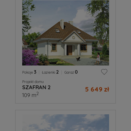
3
|
2
|
0
Pokoje
Łazienki
Garaż
Projekt domu
SZAFRAN 2
5 649 zł
2
109 m