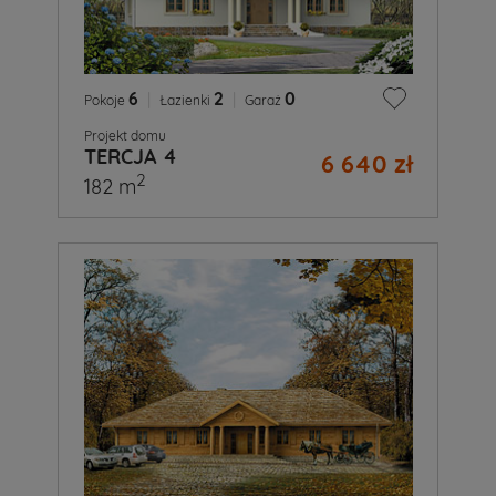
6
|
2
|
0
Pokoje
Łazienki
Garaż
Projekt domu
TERCJA 4
6 640 zł
2
182 m