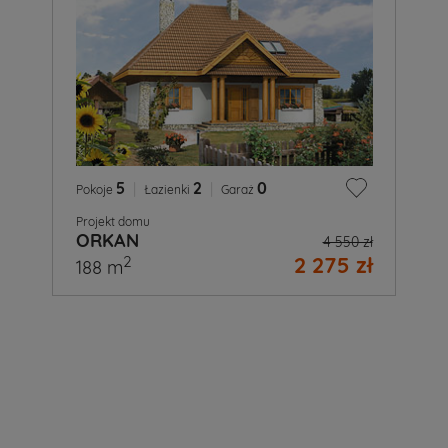
5
|
2
|
0
Pokoje
Łazienki
Garaż
Projekt domu
ORKAN
4 550 zł
2 275 zł
2
188 m
A
Ty
już