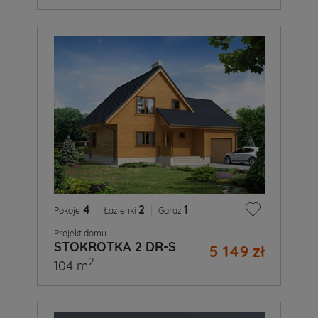
4
|
2
|
1
Pokoje
Łazienki
Garaż
Projekt domu
STOKROTKA 2 DR-S
5 149 zł
2
104 m