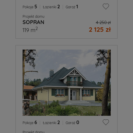
5
|
2
|
1
Pokoje
Łazienki
Garaż
Projekt domu
SOPRAN
4 250 zł
2 125 zł
2
119 m
6
|
2
|
0
Pokoje
Łazienki
Garaż
Projekt domu