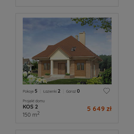
5
|
2
|
0
Pokoje
Łazienki
Garaż
Projekt domu
KOS 2
5 649 zł
2
150 m