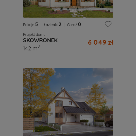
5
|
2
|
0
Pokoje
Łazienki
Garaż
Projekt domu
SKOWRONEK
6 049 zł
2
142 m