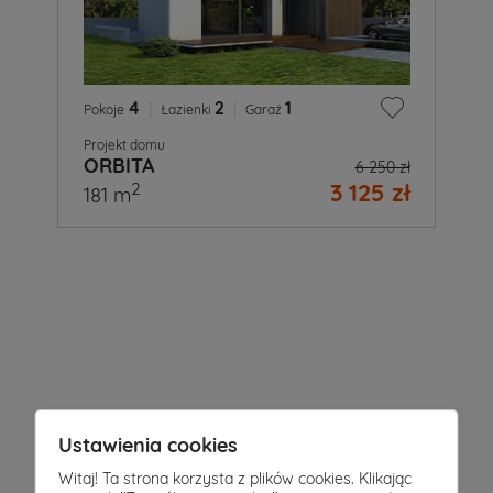
4
|
2
|
1
Pokoje
Łazienki
Garaż
Projekt domu
ORBITA
6 250 zł
3 125 zł
2
181 m
A
Ty
już
wiesz
Ustawienia cookies
jaki
Witaj! Ta strona korzysta z plików cookies. Klikając