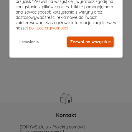
projekt
przycisk "Zezwól na wszystkie", wyrażasz zgodę na
korzystanie z plików cookies. Pliki te pomagają nam
domu
analizować sposób korzystania z witryny oraz
dostosowywać treści reklamowe do Twoich
wybierzesz?
zainteresowań. Szczegółowe informacje znajdziesz w
naszej
polityce prywatności
Jeżeli
jeszcze
Zezwól na wszystkie
Ustawienia
nie
masz
sprecyzowanych
potrzeb
i
wymagań.
Zastanawiasz
się
od
czego
zacząć
poszukiwania
projektu,
po
Kontakt
prostu
skontaktuj
DOMYwStylu.pl - Projekty domów |
się