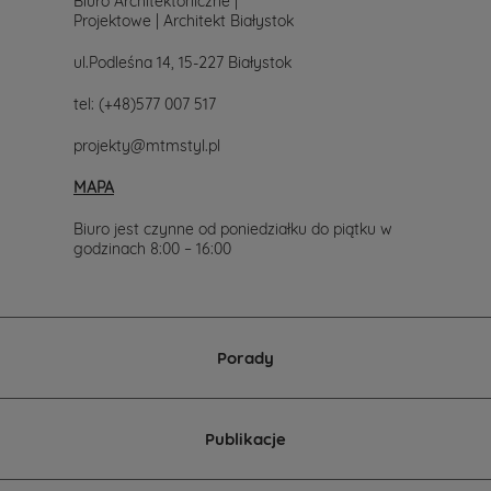
Biuro Architektoniczne |
z
Projektowe | Architekt Białystok
nami.
Mailowo
ul.Podleśna 14, 15-227 Białystok
projekty@mtmstyl.pl
lub
tel:
(+48)577 007 517
telefonicznie
577-
projekty@mtmstyl.pl
007-
517.
MAPA
Chętnie
wesprzemy
Cię
Biuro jest czynne od poniedziałku do piątku w
w
godzinach 8:00 – 16:00
wyborze
projektu
domu.
Porady
Publikacje