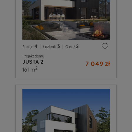
4
|
3
|
2
Pokoje
Łazienki
Garaż
Projekt domu
JUSTA 2
7 049 zł
2
161 m