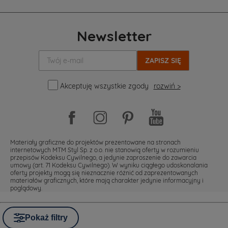
Newsletter
Twój
e-
mail:
Akceptuję wszystkie zgody
rozwiń >
Materiały graficzne do projektów prezentowane na stronach
internetowych MTM Styl Sp. z o.o. nie stanowią oferty w rozumieniu
przepisów Kodeksu Cywilnego, a jedynie zaproszenie do zawarcia
umowy (art. 71 Kodeksu Cywilnego). W wyniku ciągłego udoskonalania
oferty projekty mogą się nieznacznie różnić od zaprezentowanych
materiałów graficznych, które mają charakter jedynie informacyjny i
poglądowy.
Pokaż filtry