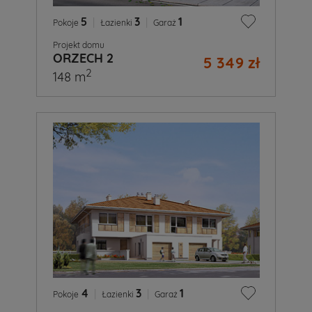
5
|
3
|
1
Pokoje
Łazienki
Garaż
Projekt domu
ORZECH 2
5 349 zł
2
148 m
4
|
3
|
1
Pokoje
Łazienki
Garaż