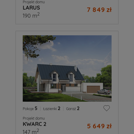
Projekt domu
LARUS
7 849 zł
2
190 m
5
|
2
|
2
Pokoje
Łazienki
Garaż
Projekt domu
KWARC 2
5 649 zł
2
147 m