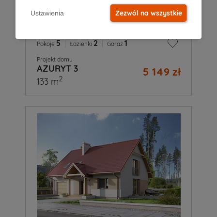
Zezwól na wszystkie
Ustawienia
5
|
2
|
1
Pokoje
Łazienki
Garaż
Projekt domu
AZURYT 3
5 149 zł
2
133 m