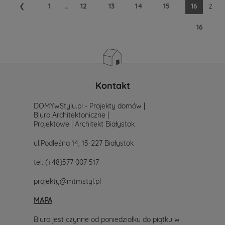
❮
1
...
12
13
14
15
16
z
16
Kontakt
DOMYwStylu.pl - Projekty domów |
Biuro Architektoniczne |
Projektowe | Architekt Białystok
ul.Podleśna 14, 15-227 Białystok
tel:
(+48)577 007 517
projekty@mtmstyl.pl
MAPA
Biuro jest czynne od poniedziałku do piątku w