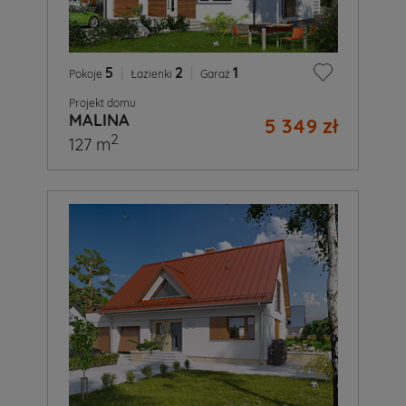
5
|
2
|
1
Pokoje
Łazienki
Garaż
Projekt domu
MALINA
5 349 zł
2
127 m