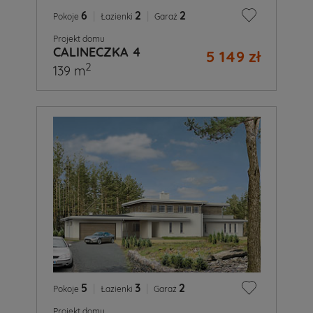
6
|
2
|
2
Pokoje
Łazienki
Garaż
Projekt domu
CALINECZKA 4
5 149 zł
2
139 m
5
|
3
|
2
Pokoje
Łazienki
Garaż
Projekt domu