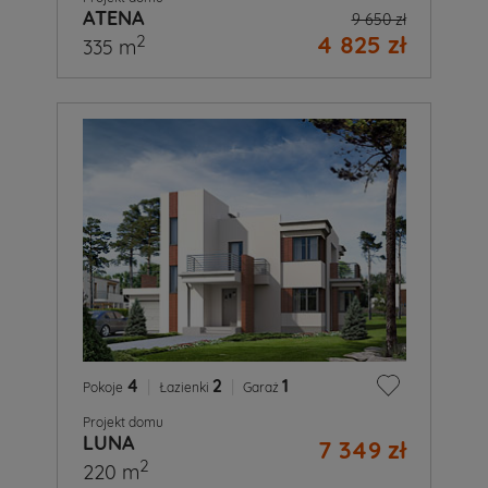
ATENA
9 650 zł
4 825 zł
2
335 m
4
|
2
|
1
Pokoje
Łazienki
Garaż
Projekt domu
LUNA
7 349 zł
2
220 m