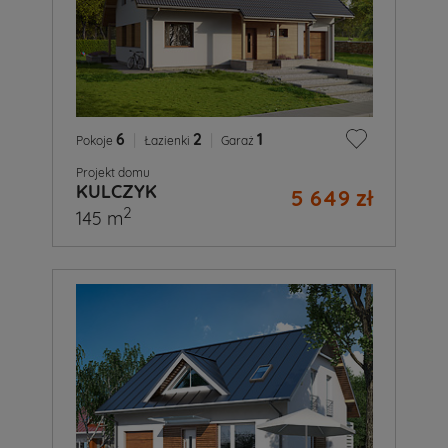
6
|
2
|
1
Pokoje
Łazienki
Garaż
Projekt domu
KULCZYK
5 649 zł
2
145 m