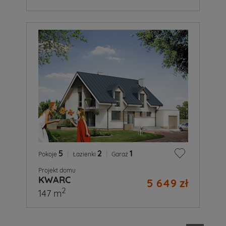
5
|
2
|
1
Pokoje
Łazienki
Garaż
Projekt domu
KWARC
5 649 zł
2
147 m