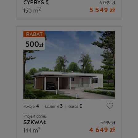
CYPRYS 5
6 049 zł
5 549 zł
2
150 m
4
|
3
|
0
Pokoje
Łazienki
Garaż
Projekt domu
SZKWAŁ
5 149 zł
4 649 zł
2
144 m