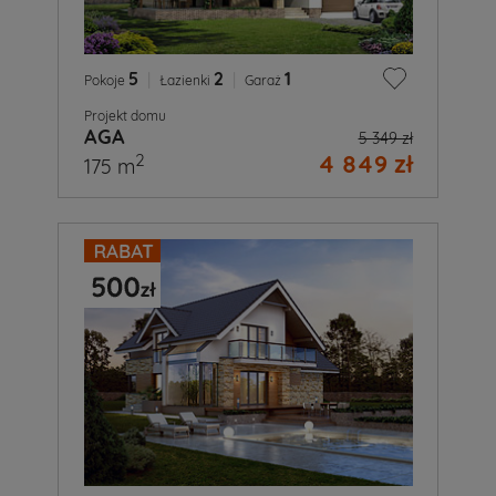
5
|
2
|
1
Pokoje
Łazienki
Garaż
Projekt domu
AGA
5 349 zł
4 849 zł
2
175 m