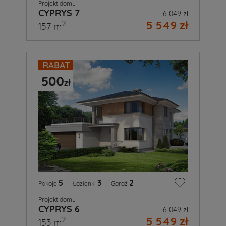
Projekt domu
CYPRYS 7
6 049 zł
5 549 zł
2
157 m
5
|
3
|
2
Pokoje
Łazienki
Garaż
Projekt domu
CYPRYS 6
6 049 zł
5 549 zł
2
153 m