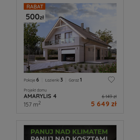
6
|
3
|
1
Pokoje
Łazienki
Garaż
Projekt domu
AMARYLIS 4
6 149 zł
5 649 zł
2
157 m