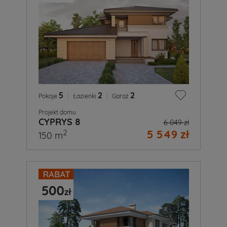
5
|
2
|
2
Pokoje
Łazienki
Garaż
Projekt domu
CYPRYS 8
6 049 zł
5 549 zł
2
150 m