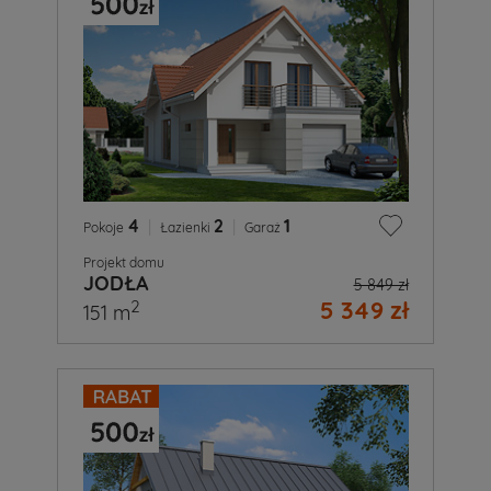
4
|
2
|
1
Pokoje
Łazienki
Garaż
Projekt domu
JODŁA
5 849 zł
5 349 zł
2
151 m