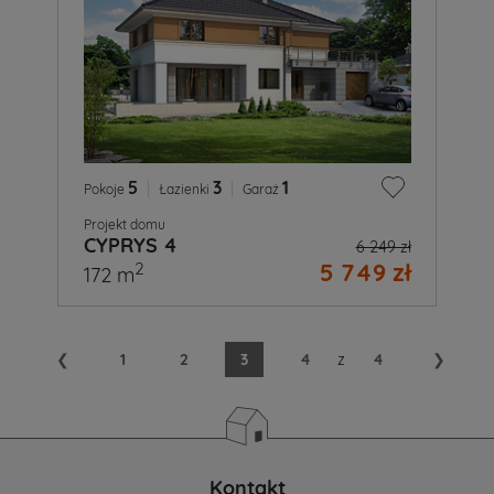
5
|
3
|
1
Pokoje
Łazienki
Garaż
Projekt domu
CYPRYS 4
6 249 zł
5 749 zł
2
172 m
❮
1
2
3
4
z
4
❯
Kontakt