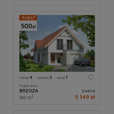
4
|
2
|
1
Pokoje
Łazienki
Garaż
Projekt domu
BRZOZA
5 649 zł
5 149 zł
2
145 m