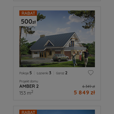
5
|
3
|
2
Pokoje
Łazienki
Garaż
Projekt domu
AMBER 2
6 349 zł
5 849 zł
2
153 m