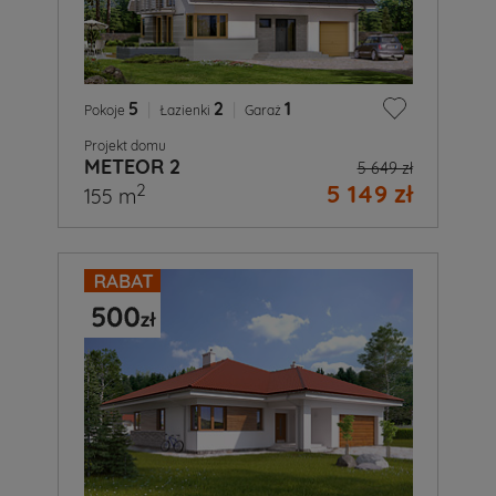
5
|
2
|
1
Pokoje
Łazienki
Garaż
Projekt domu
METEOR 2
5 649 zł
5 149 zł
2
155 m