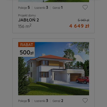
5
|
3
|
1
Pokoje
Łazienki
Garaż
Projekt domu
JABŁOŃ 2
5 149 zł
4 649 zł
2
156 m
5
|
3
|
2
Pokoje
Łazienki
Garaż