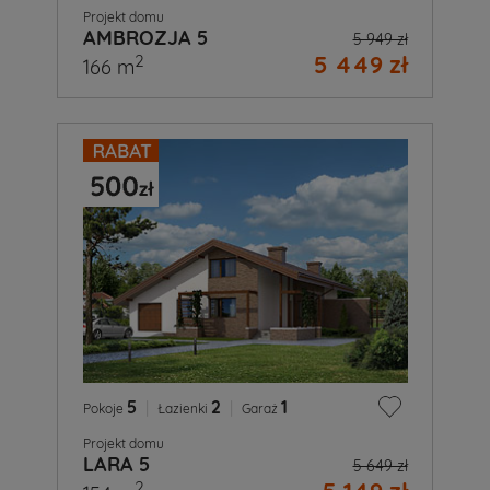
Projekt domu
AMBROZJA 5
5 949 zł
5 449 zł
2
166 m
5
|
2
|
1
Pokoje
Łazienki
Garaż
Projekt domu
LARA 5
5 649 zł
2