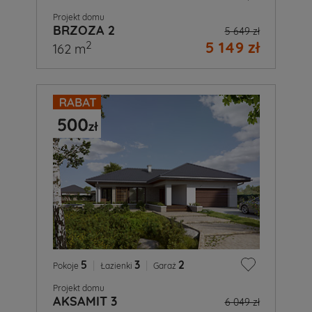
Projekt domu
BRZOZA 2
5 649 zł
5 149 zł
2
162 m
5
|
3
|
2
Pokoje
Łazienki
Garaż
Projekt domu
AKSAMIT 3
6 049 zł