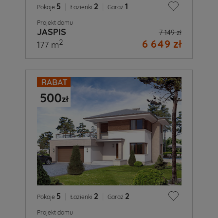
5
|
2
|
1
Pokoje
Łazienki
Garaż
Projekt domu
JASPIS
7 149 zł
6 649 zł
2
177 m
5
|
2
|
2
Pokoje
Łazienki
Garaż
Projekt domu