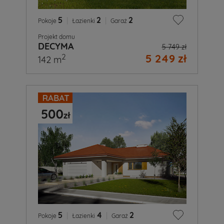
5
|
2
|
2
Pokoje
Łazienki
Garaż
Projekt domu
DECYMA
5 749 zł
5 249 zł
2
142 m
5
|
4
|
2
Pokoje
Łazienki
Garaż