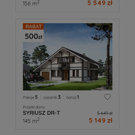
5 549 zł
2
156 m
5
|
3
|
1
Pokoje
Łazienki
Garaż
Projekt domu
SYRIUSZ DR-T
5 649 zł
5 149 zł
2
145 m