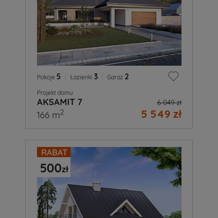
5
|
3
|
2
Pokoje
Łazienki
Garaż
Projekt domu
AKSAMIT 7
6 049 zł
5 549 zł
2
166 m