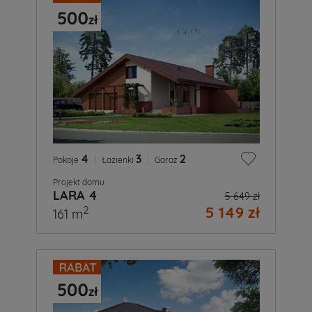
4
|
3
|
2
Pokoje
Łazienki
Garaż
Projekt domu
LARA 4
5 649 zł
5 149 zł
2
161 m