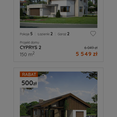
5
|
2
|
2
Pokoje
Łazienki
Garaż
Projekt domu
CYPRYS 2
6 049 zł
5 549 zł
2
150 m