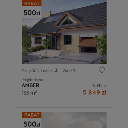
5
|
3
|
1
Pokoje
Łazienki
Garaż
Projekt domu
AMBER
6 349 zł
5 849 zł
2
153 m