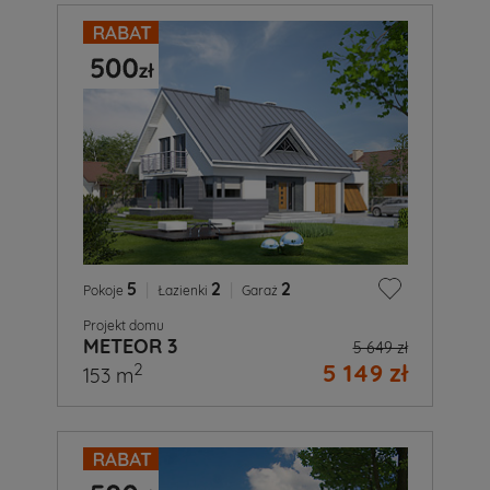
5
|
2
|
2
Pokoje
Łazienki
Garaż
Projekt domu
METEOR 3
5 649 zł
5 149 zł
2
153 m