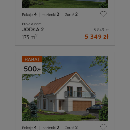
4
|
2
|
2
Pokoje
Łazienki
Garaż
Projekt domu
JODŁA 2
5 849 zł
5 349 zł
2
173 m
4
|
2
|
2
Pokoje
Łazienki
Garaż