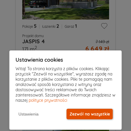
5
|
2
|
1
Pokoje
Łazienki
Garaż
Projekt domu
JASPIS 4
7 149 zł
6 649 zł
2
171 m
Ustawienia cookies
Witaj! Ta strona korzysta z plików cookies. Klikając
przycisk "Zezwól na wszystkie", wyrażasz zgodę na
korzystanie z plików cookies. Pliki te pomagają nam
analizować sposób korzystania z witryny oraz
dostosowywać treści reklamowe do Twoich
zainteresowań. Szczegółowe informacje znajdziesz w
naszej
polityce prywatności
Zezwól na wszystkie
Ustawienia