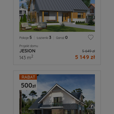
5
|
3
|
0
Pokoje
Łazienki
Garaż
Projekt domu
JESION
5 649 zł
5 149 zł
2
143 m