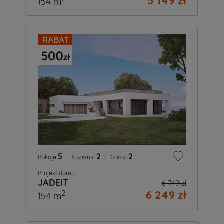
5 149 zł
154 m
5
|
2
|
2
Pokoje
Łazienki
Garaż
Projekt domu
JADEIT
6 749 zł
6 249 zł
2
154 m