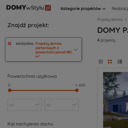
Kategorie projektów
Realizac
Projekty domów
Znajdź projekt:
DOMY P
4
projekty
Projekty domów
KATEGORIA:
parterowych o
powierzchni ponad 180
m²
Powierzchnia użytkowa
0
> 400
od
m²
do
m²
Kąt nachylenia dachu