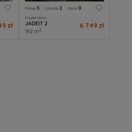
5
|
2
|
0
Pokoje
Łazienki
Garaż
Projekt domu
JADEIT 2
49 zł
6 749 zł
2
192 m