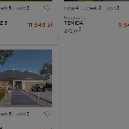
3
|
2
4
|
2
|
2
ienki
Garaż
Pokoje
Łazienki
Garaż
Projekt domu
Z 3
TEMIDA
11 349 zł
9 3
2
272 m
3
|
2
ienki
Garaż
4