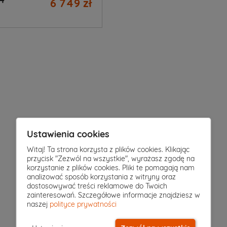
6 749 zł
Ustawienia cookies
Witaj! Ta strona korzysta z plików cookies. Klikając
przycisk "Zezwól na wszystkie", wyrażasz zgodę na
korzystanie z plików cookies. Pliki te pomagają nam
analizować sposób korzystania z witryny oraz
dostosowywać treści reklamowe do Twoich
sz?
zainteresowań. Szczegółowe informacje znajdziesz w
naszej
polityce prywatności