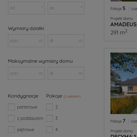
od
°
do
°
5
|
Pokoje
Łaz
Projekt domu
AMADEUS
Wymiary działki
2
291 m
szer.
m
dł.
m
Maksymalne wymiary domu
szer.
m
dł.
m
Kondygnacje
Pokoje
(z salonem)
parterowe
2
z poddaszem
3
7
|
Pokoje
Łaz
piętrowe
4
Projekt domu
DECYMA 1