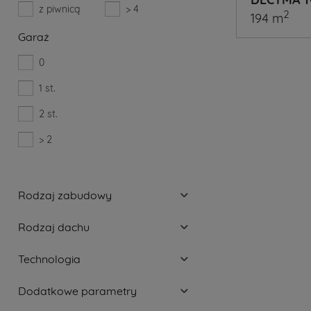
z piwnicą
> 4
2
194 m
Garaż
0
1 st.
A
2 st.
Ty
już
> 2
wiesz
jaki
Rodzaj zabudowy
projekt
Rodzaj dachu
domu
wybierze
Technologia
Jeżeli
Dodatkowe parametry
jeszcze