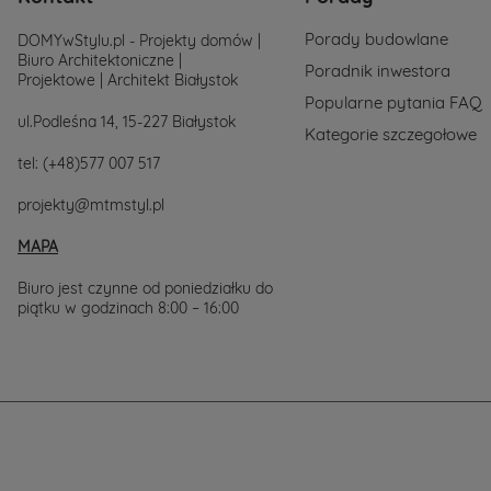
517.
Chętnie
Porady budowlane
DOMYwStylu.pl - Projekty domów |
wesprzemy
Biuro Architektoniczne |
Cię
Poradnik inwestora
Projektowe | Architekt Białystok
w
wyborze
Popularne pytania FAQ
projektu
ul.Podleśna 14, 15-227 Białystok
Kategorie szczegołowe
domu.
tel:
(+48)577 007 517
projekty@mtmstyl.pl
MAPA
Biuro jest czynne od poniedziałku do
piątku w godzinach 8:00 – 16:00