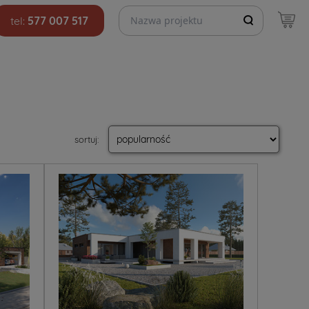
Szukaj projektów
tel:
577 007 517
sortuj
: