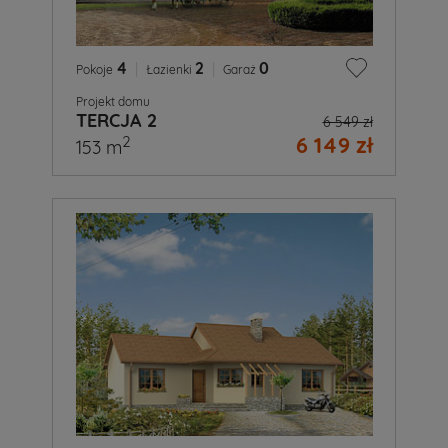
4
|
2
|
0
Pokoje
Łazienki
Garaż
Projekt domu
TERCJA 2
6 549 zł
6 149 zł
2
153 m