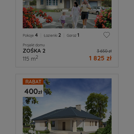
4
|
2
|
1
Pokoje
Łazienki
Garaż
Projekt domu
ZOŚKA 2
3 650 zł
1 825 zł
2
115 m