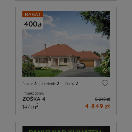
3
|
2
|
2
Pokoje
Łazienki
Garaż
Projekt domu
ZOŚKA 4
5 249 zł
4 849 zł
2
147 m