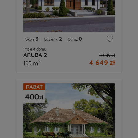
3
|
2
|
0
Pokoje
Łazienki
Garaż
Projekt domu
ARUBA 2
5 049 zł
4 649 zł
2
103 m