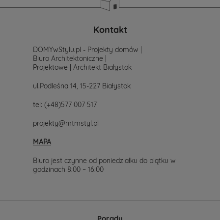
zacząć
poszukiwania
projektu,
po
Kontakt
prostu
skontaktuj
DOMYwStylu.pl - Projekty domów |
się
Biuro Architektoniczne |
z
Projektowe | Architekt Białystok
nami.
Mailowo
ul.Podleśna 14, 15-227 Białystok
projekty@mtmstyl.pl
lub
tel:
(+48)577 007 517
telefonicznie
577-
projekty@mtmstyl.pl
007-
517.
MAPA
Chętnie
wesprzemy
Cię
Biuro jest czynne od poniedziałku do piątku w
w
godzinach 8:00 – 16:00
wyborze
projektu
domu.
Porady