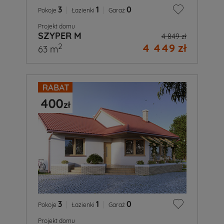
3
|
1
|
0
Pokoje
Łazienki
Garaż
Projekt domu
SZYPER M
4 849 zł
4 449 zł
2
63 m
3
|
1
|
0
Pokoje
Łazienki
Garaż
Projekt domu