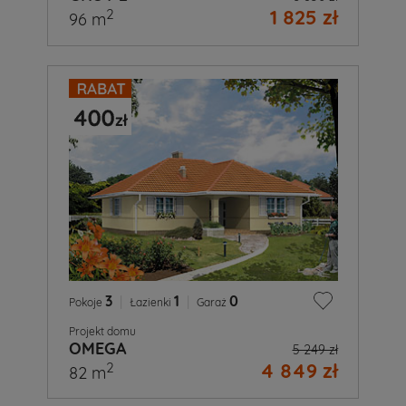
1 825 zł
2
96 m
3
|
1
|
0
Pokoje
Łazienki
Garaż
Projekt domu
OMEGA
5 249 zł
4 849 zł
2
82 m