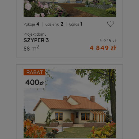
4
|
2
|
1
Pokoje
Łazienki
Garaż
Projekt domu
SZYPER 3
5 249 zł
4 849 zł
2
88 m