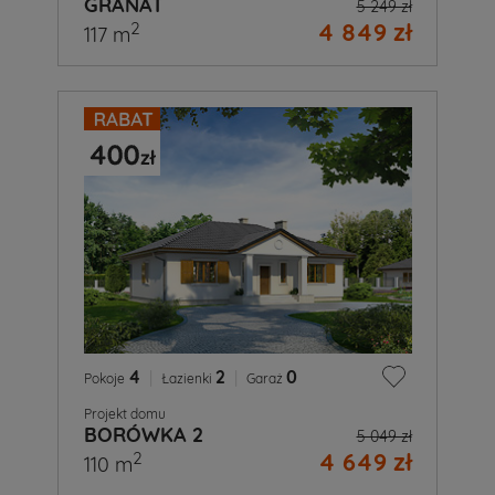
GRANAT
5 249 zł
4 849 zł
2
117 m
4
|
2
|
0
Pokoje
Łazienki
Garaż
Projekt domu
BORÓWKA 2
5 049 zł
4 649 zł
2
110 m