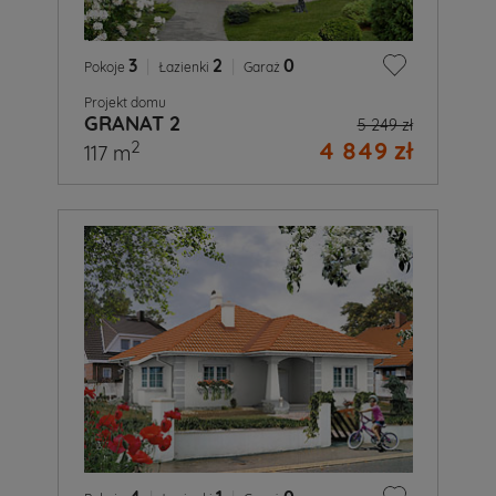
3
|
2
|
0
Pokoje
Łazienki
Garaż
Projekt domu
GRANAT 2
5 249 zł
4 849 zł
2
117 m