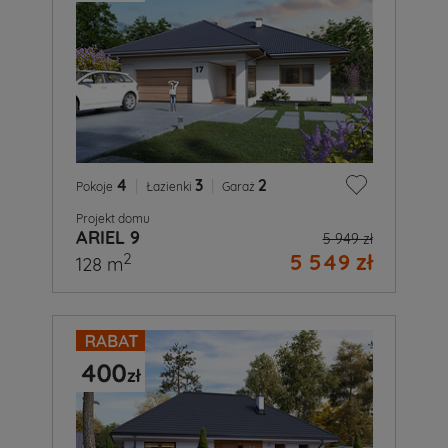
4
|
3
|
2
Pokoje
Łazienki
Garaż
Projekt domu
ARIEL 9
5 949 zł
5 549 zł
2
128 m