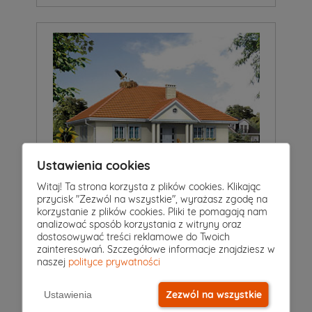
Ustawienia cookies
Witaj! Ta strona korzysta z plików cookies. Klikając
przycisk "Zezwól na wszystkie", wyrażasz zgodę na
4
|
2
|
0
Pokoje
Łazienki
Garaż
korzystanie z plików cookies. Pliki te pomagają nam
analizować sposób korzystania z witryny oraz
Projekt domu
dostosowywać treści reklamowe do Twoich
TERCJA
4 750 zł
zainteresowań. Szczegółowe informacje znajdziesz w
2 375 zł
2
128 m
naszej
polityce prywatności
Zezwól na wszystkie
Ustawienia