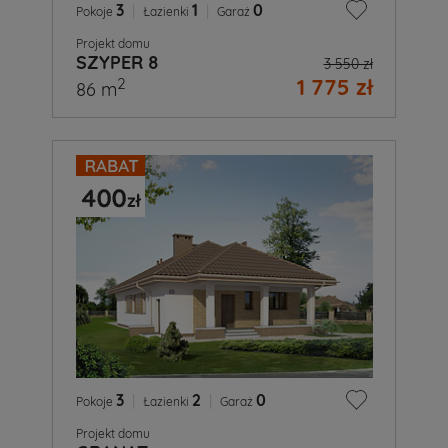
3
|
1
|
0
Pokoje
Łazienki
Garaż
Projekt domu
SZYPER 8
3 550 zł
1 775 zł
2
86 m
3
|
2
|
0
Pokoje
Łazienki
Garaż
Projekt domu