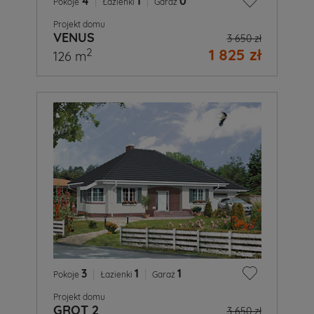
4
|
1
|
0
Pokoje
Łazienki
Garaż
Projekt domu
VENUS
3 650 zł
1 825 zł
2
126 m
3
|
1
|
1
Pokoje
Łazienki
Garaż
Projekt domu
GROT 2
3 650 zł