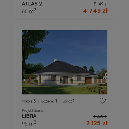
ATLAS 2
5 149 zł
4 749 zł
2
66 m
3
|
1
|
1
Pokoje
Łazienki
Garaż
Projekt domu
LIBRA
4 250 zł
2 125 zł
2
95 m