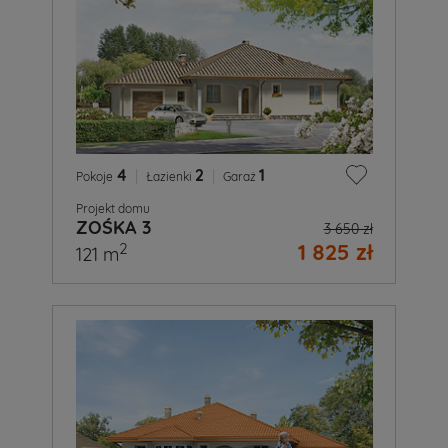
4
|
2
|
1
Pokoje
Łazienki
Garaż
Projekt domu
ZOŚKA 3
3 650 zł
1 825 zł
2
121 m