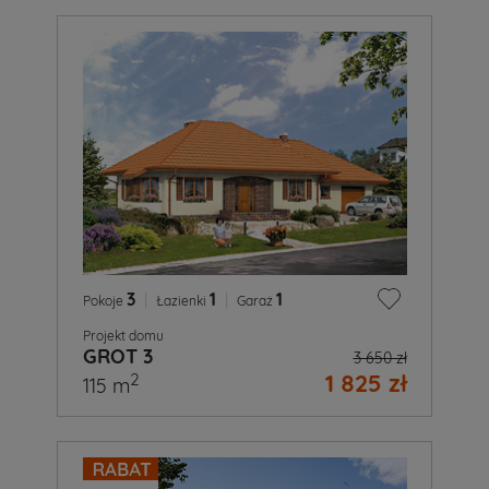
3
|
1
|
1
Pokoje
Łazienki
Garaż
Projekt domu
GROT 3
3 650 zł
1 825 zł
2
115 m