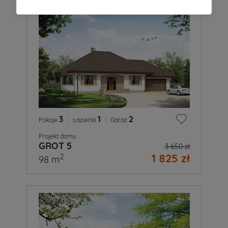
3
|
1
|
2
Pokoje
Łazienki
Garaż
Projekt domu
GROT 5
3 650 zł
1 825 zł
2
98 m