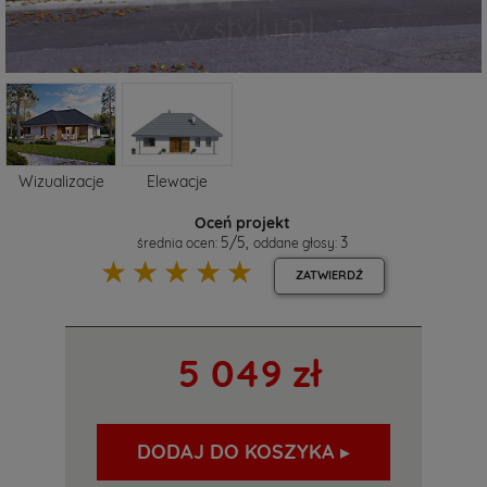
Wizualizacje
Elewacje
Oceń projekt
5
/
5
,
3
średnia ocen:
oddane głosy:
☆
☆
☆
☆
☆
ZATWIERDŹ
5 049 zł
DODAJ DO KOSZYKA ▸