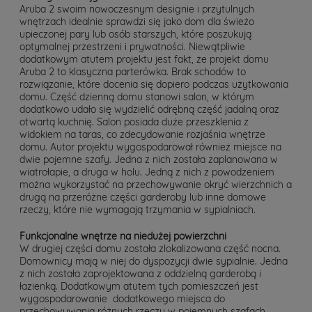
Aruba 2 swoim nowoczesnym designie i przytulnych
wnętrzach idealnie sprawdzi się jako dom dla świeżo
upieczonej pary lub osób starszych, które poszukują
optymalnej przestrzeni i prywatności. Niewątpliwie
dodatkowym atutem projektu jest fakt, że projekt domu
Aruba 2 to klasyczna parterówka. Brak schodów to
rozwiązanie, które docenia się dopiero podczas użytkowania
domu. Część dzienną domu stanowi salon, w którym
dodatkowo udało się wydzielić odrębną część jadalną oraz
otwartą kuchnię. Salon posiada duże przeszklenia z
widokiem na taras, co zdecydowanie rozjaśnia wnętrze
domu. Autor projektu wygospodarował również miejsce na
dwie pojemne szafy. Jedna z nich została zaplanowana w
wiatrołapie, a druga w holu. Jedną z nich z powodzeniem
można wykorzystać na przechowywanie okryć wierzchnich a
drugą na przeróżne części garderoby lub inne domowe
rzeczy, które nie wymagają trzymania w sypialniach.
Funkcjonalne wnętrze na niedużej powierzchni
W drugiej części domu została zlokalizowana część nocna.
Domownicy mają w niej do dyspozycji dwie sypialnie. Jedna
z nich została zaprojektowana z oddzielną garderobą i
łazienką. Dodatkowym atutem tych pomieszczeń jest
wygospodarowanie dodatkowego miejsca do
przechowywania różnych rzeczy w pojemnych szafach.