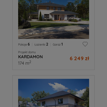
6
|
2
|
1
Pokoje
Łazienki
Garaż
Projekt domu
KARDAMON
6 249 zł
2
174 m