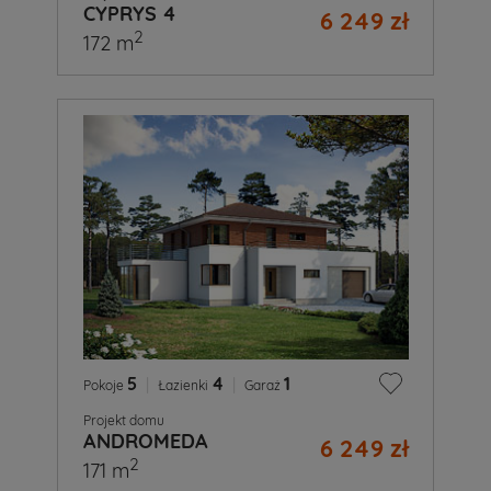
CYPRYS 4
6 249 zł
2
172 m
5
|
4
|
1
Pokoje
Łazienki
Garaż
Projekt domu
ANDROMEDA
6 249 zł
2
171 m