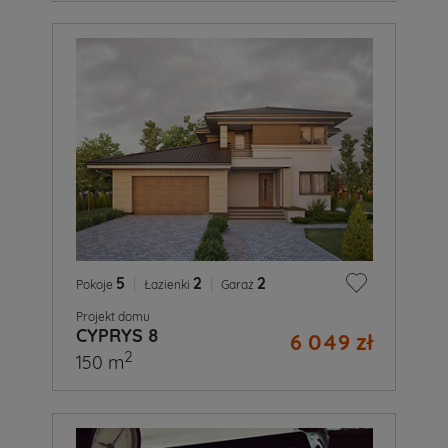
5
|
2
|
2
Pokoje
Łazienki
Garaż
Projekt domu
CYPRYS 8
6 049 zł
2
150 m