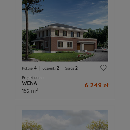
4
|
2
|
2
Pokoje
Łazienki
Garaż
Projekt domu
WENA
6 249 zł
2
152 m