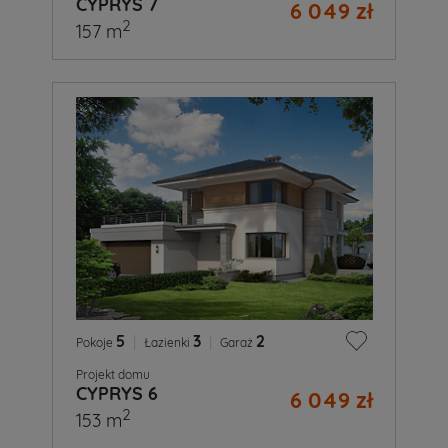
CYPRYS 7
6 049 zł
2
157 m
5
|
3
|
2
Pokoje
Łazienki
Garaż
Projekt domu
CYPRYS 6
6 049 zł
2
153 m