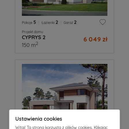
5
|
2
|
2
Pokoje
Łazienki
Garaż
Projekt domu
CYPRYS 2
6 049 zł
2
150 m
Ustawienia cookies
Witaj! Ta strona korzysta z plików cookies. Klikając