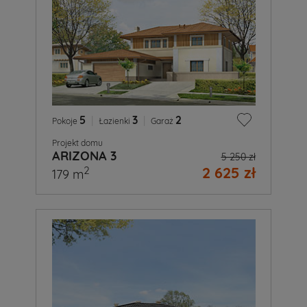
5
|
3
|
2
Pokoje
Łazienki
Garaż
Projekt domu
ARIZONA 3
5 250 zł
2 625 zł
2
179 m