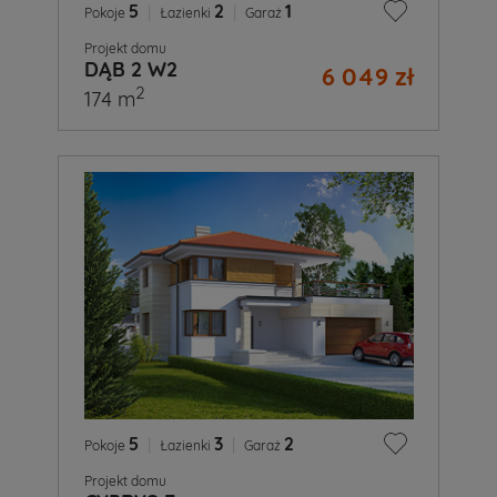
5
|
2
|
1
Pokoje
Łazienki
Garaż
Projekt domu
DĄB 2 W2
6 049 zł
2
174 m
5
|
3
|
2
Pokoje
Łazienki
Garaż
Projekt domu