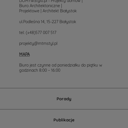
DOMYwStylu.pl - Projekty domów |
się
Biuro Architektoniczne |
z
Projektowe | Architekt Białystok
nami.
Mailowo
ul.Podleśna 14, 15-227 Białystok
projekty@mtmstyl.pl
lub
tel:
(+48)577 007 517
telefonicznie
577-
projekty@mtmstyl.pl
007-
517.
MAPA
Chętnie
wesprzemy
Cię
Biuro jest czynne od poniedziałku do piątku w
w
godzinach 8:00 – 16:00
wyborze
projektu
domu.
Porady
Publikacje