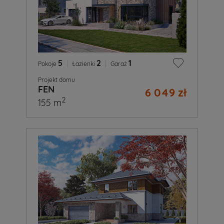
5
|
2
|
1
Pokoje
Łazienki
Garaż
Projekt domu
FEN
6 049 zł
2
155 m