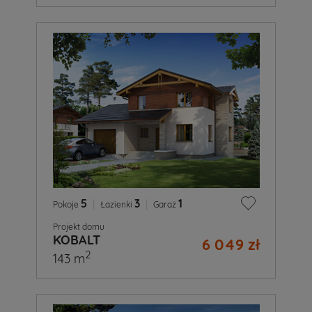
5
|
3
|
1
Pokoje
Łazienki
Garaż
Projekt domu
KOBALT
6 049 zł
2
143 m