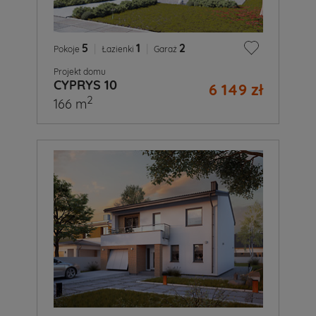
5
|
1
|
2
Pokoje
Łazienki
Garaż
Projekt domu
CYPRYS 10
6 149 zł
2
166 m