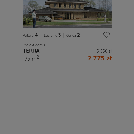
4
|
3
|
2
Pokoje
Łazienki
Garaż
Projekt domu
TERRA
5 550 zł
2 775 zł
2
175 m
A
Ty
już
wiesz
jaki