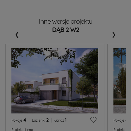
Inne wersje projektu
‹
›
DĄB 2 W2
4
|
2
|
1
4
Pokoje
Łazienki
Garaż
Pokoje
Projekt domu
Projekt d