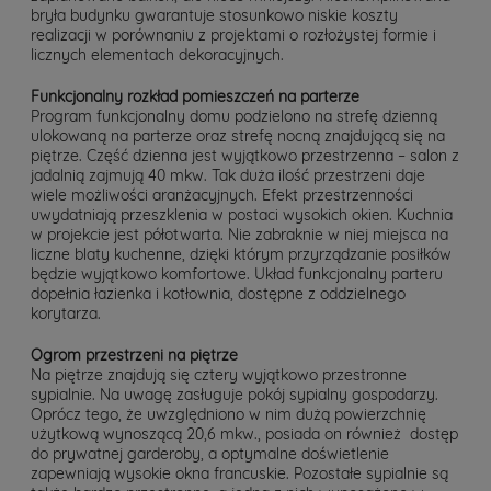
bryła budynku gwarantuje stosunkowo niskie koszty
realizacji w porównaniu z projektami o rozłożystej formie i
licznych elementach dekoracyjnych.
Funkcjonalny rozkład pomieszczeń na parterze
Program funkcjonalny domu podzielono na strefę dzienną
ulokowaną na parterze oraz strefę nocną znajdującą się na
piętrze. Część dzienna jest wyjątkowo przestrzenna – salon z
jadalnią zajmują 40 mkw. Tak duża ilość przestrzeni daje
wiele możliwości aranżacyjnych. Efekt przestrzenności
uwydatniają przeszklenia w postaci wysokich okien. Kuchnia
w projekcie jest półotwarta. Nie zabraknie w niej miejsca na
liczne blaty kuchenne, dzięki którym przyrządzanie posiłków
będzie wyjątkowo komfortowe. Układ funkcjonalny parteru
dopełnia łazienka i kotłownia, dostępne z oddzielnego
korytarza.
Ogrom przestrzeni na piętrze
Na piętrze znajdują się cztery wyjątkowo przestronne
sypialnie. Na uwagę zasługuje pokój sypialny gospodarzy.
Oprócz tego, że uwzględniono w nim dużą powierzchnię
użytkową wynoszącą 20,6 mkw., posiada on również dostęp
do prywatnej garderoby, a optymalne doświetlenie
zapewniają wysokie okna francuskie. Pozostałe sypialnie są