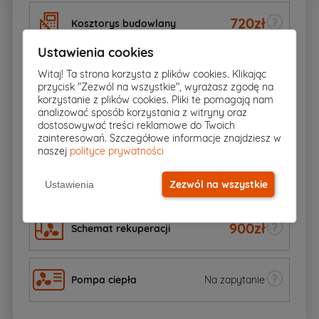
720
zł
Kosztorys budowlany
Ustawienia cookies
Dodatkowy egzemplarz
1815
zł
Witaj! Ta strona korzysta z plików cookies. Klikając
projektu
przycisk "Zezwól na wszystkie", wyrażasz zgodę na
korzystanie z plików cookies. Pliki te pomagają nam
analizować sposób korzystania z witryny oraz
907
zł
dostosowywać treści reklamowe do Twoich
Elektroniczna wersja projektu
zainteresowań. Szczegółowe informacje znajdziesz w
naszej
polityce prywatności
70zł
Schemat szamba
60
zł
Zezwól na wszystkie
Ustawienia
900
zł
Schemat rekuperacji
Pompa ciepła
Na zapytanie