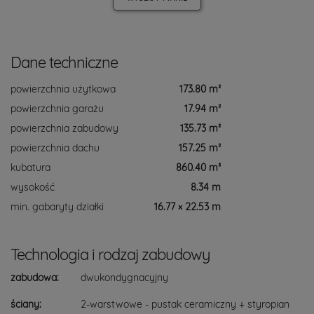
Dane techniczne
powierzchnia użytkowa
173.80 m²
powierzchnia garażu
17.94 m²
powierzchnia zabudowy
135.73 m²
powierzchnia dachu
157.25 m²
kubatura
860.40 m³
wysokość
8.34 m
min. gabaryty działki
16.77 × 22.53 m
Technologia i rodzaj zabudowy
zabudowa:
dwukondygnacyjny
ściany:
2-warstwowe - pustak ceramiczny + styropian