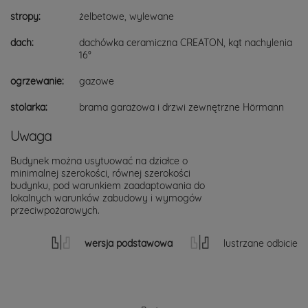
stropy:
żelbetowe, wylewane
dach:
dachówka ceramiczna CREATON, kąt nachylenia
16°
ogrzewanie:
gazowe
stolarka:
brama garażowa i drzwi zewnętrzne Hörmann
Uwaga
Budynek można usytuować na działce o
minimalnej szerokości, równej szerokości
budynku, pod warunkiem zaadaptowania do
lokalnych warunków zabudowy i wymogów
przeciwpożarowych.
wersja podstawowa
lustrzane odbicie