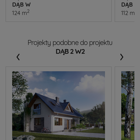
DĄB W
DĄB 2
2
2
124 m
112 m
Projekty podobne do projektu
‹
›
DĄB 2 W2