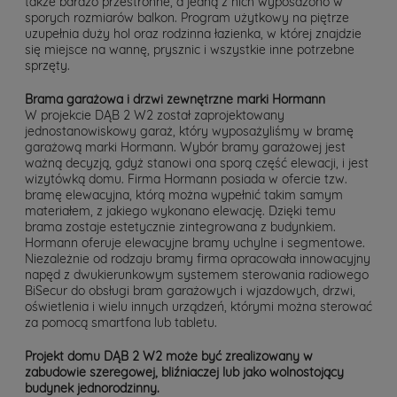
także bardzo przestronne, a jedną z nich wyposażono w
sporych rozmiarów balkon. Program użytkowy na piętrze
uzupełnia duży hol oraz rodzinna łazienka, w której znajdzie
się miejsce na wannę, prysznic i wszystkie inne potrzebne
sprzęty.
Brama garażowa i drzwi zewnętrzne marki Hormann
W projekcie DĄB 2 W2 został zaprojektowany
jednostanowiskowy garaż, który wyposażyliśmy w bramę
garażową marki Hormann. Wybór bramy garażowej jest
ważną decyzją, gdyż stanowi ona sporą część elewacji, i jest
wizytówką domu. Firma Hormann posiada w ofercie tzw.
bramę elewacyjna, którą można wypełnić takim samym
materiałem, z jakiego wykonano elewację. Dzięki temu
brama zostaje estetycznie zintegrowana z budynkiem.
Hormann oferuje elewacyjne bramy uchylne i segmentowe.
Niezależnie od rodzaju bramy firma opracowała innowacyjny
napęd z dwukierunkowym systemem sterowania radiowego
BiSecur do obsługi bram garażowych i wjazdowych, drzwi,
oświetlenia i wielu innych urządzeń, którymi można sterować
za pomocą smartfona lub tabletu.
Projekt domu DĄB 2 W2 może być zrealizowany w
zabudowie szeregowej, bliźniaczej lub jako wolnostojący
budynek jednorodzinny.