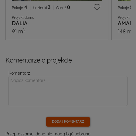
4
|
3
|
0
5
|
Pokoje
Łazienki
Garaż
Pokoje
Projekt domu
Projekt d
DALIA
AMARY
2
2
91 m
148 m
Komentarze o projekcie
Komentarz
DODAJ KOMENTARZ
Przepraszamy, dane nie mogą być pobrane.