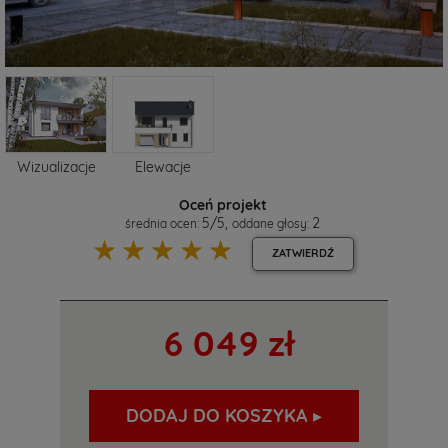
Wizualizacje
Elewacje
Oceń projekt
5
/
5
,
2
średnia ocen:
oddane głosy:
☆
☆
☆
☆
☆
ZATWIERDŹ
6 049 zł
DODAJ DO KOSZYKA ▸