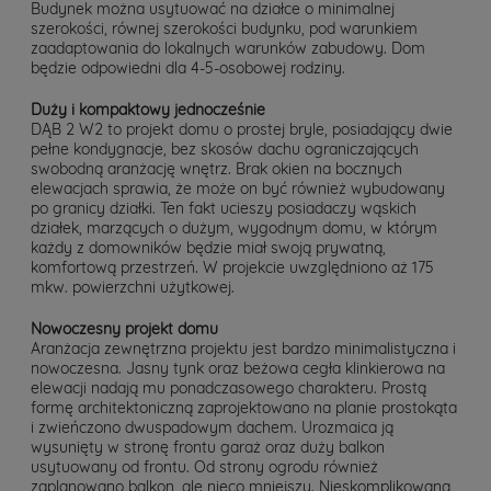
Budynek można usytuować na działce o minimalnej
szerokości, równej szerokości budynku, pod warunkiem
zaadaptowania do lokalnych warunków zabudowy. Dom
będzie odpowiedni dla 4-5-osobowej rodziny.
Duży i kompaktowy jednocześnie
DĄB 2 W2 to projekt domu o prostej bryle, posiadający dwie
pełne kondygnacje, bez skosów dachu ograniczających
swobodną aranżację wnętrz. Brak okien na bocznych
elewacjach sprawia, że może on być również wybudowany
po granicy działki. Ten fakt ucieszy posiadaczy wąskich
działek, marzących o dużym, wygodnym domu, w którym
każdy z domowników będzie miał swoją prywatną,
komfortową przestrzeń. W projekcie uwzględniono aż 175
mkw. powierzchni użytkowej.
Nowoczesny projekt domu
Aranżacja zewnętrzna projektu jest bardzo minimalistyczna i
nowoczesna. Jasny tynk oraz beżowa cegła klinkierowa na
elewacji nadają mu ponadczasowego charakteru. Prostą
formę architektoniczną zaprojektowano na planie prostokąta
i zwieńczono dwuspadowym dachem. Urozmaica ją
wysunięty w stronę frontu garaż oraz duży balkon
usytuowany od frontu. Od strony ogrodu również
zaplanowano balkon, ale nieco mniejszy. Nieskomplikowana