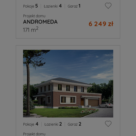
5
|
4
|
1
Pokoje
Łazienki
Garaż
Projekt domu
ANDROMEDA
6 249 zł
2
171 m
4
|
2
|
2
Pokoje
Łazienki
Garaż
Projekt domu