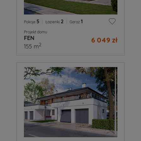
5
|
2
|
1
Pokoje
Łazienki
Garaż
Projekt domu
FEN
6 049 zł
2
155 m