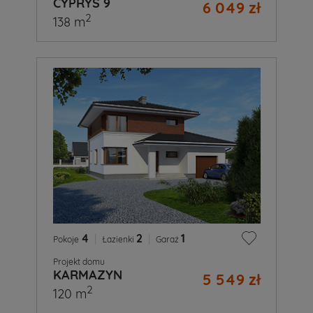
CYPRYS 9
6 049 zł
2
138 m
4
|
2
|
1
Pokoje
Łazienki
Garaż
Projekt domu
KARMAZYN
5 549 zł
2
120 m