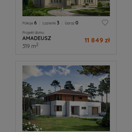
6
|
3
|
0
Pokoje
Łazienki
Garaż
Projekt domu
AMADEUSZ
11 849 zł
2
319 m