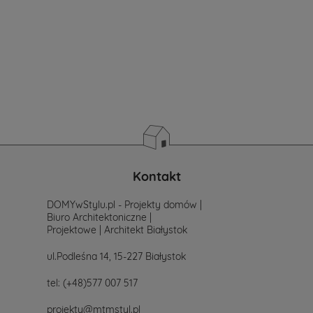
nie
masz
sprecyzowanych
potrzeb
i
wymagań.
Zastanawiasz
się
od
czego
zacząć
poszukiwania
projektu,
po
Kontakt
prostu
skontaktuj
DOMYwStylu.pl - Projekty domów |
się
Biuro Architektoniczne |
z
Projektowe | Architekt Białystok
nami.
Mailowo
ul.Podleśna 14, 15-227 Białystok
projekty@mtmstyl.pl
lub
tel:
(+48)577 007 517
telefonicznie
577-
projekty@mtmstyl.pl
007-