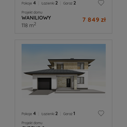
4
|
2
|
2
Pokoje
Łazienki
Garaż
Projekt domu
WANILIOWY
7 849 zł
2
118 m
4
|
2
|
1
Pokoje
Łazienki
Garaż
Projekt domu