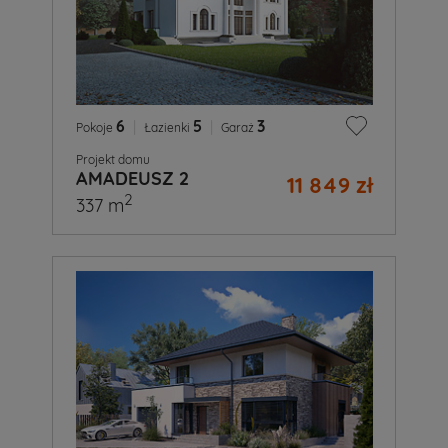
6
|
5
|
3
Pokoje
Łazienki
Garaż
Projekt domu
AMADEUSZ 2
11 849 zł
2
337 m