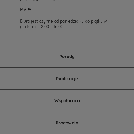
517.
MAPA
Chętnie
wesprzemy
Cię
Biuro jest czynne od poniedziałku do piątku w
w
godzinach 8:00 – 16:00
wyborze
projektu
domu.
Porady
Publikacje
Współpraca
Pracownia