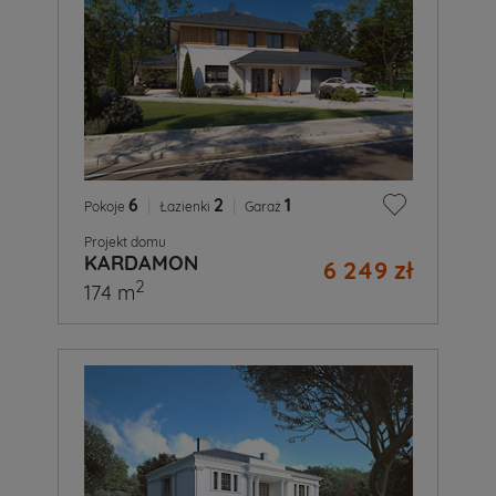
6
|
2
|
1
Pokoje
Łazienki
Garaż
Projekt domu
KARDAMON
6 249 zł
2
174 m