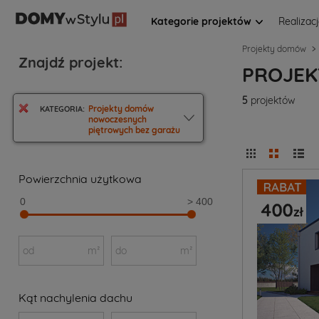
Kategorie projektów
Realizac
Projekty domów
Znajdź projekt:
PROJEK
5
projektów
Projekty domów
KATEGORIA:
nowoczesnych
piętrowych bez garażu
Powierzchnia użytkowa
0
> 400
od
m²
do
m²
Kąt nachylenia dachu