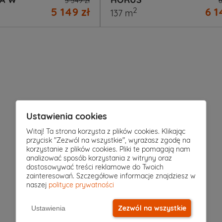
5 549 zł
6
5 149 zł
6 1
2
137 m
Ustawienia cookies
Witaj! Ta strona korzysta z plików cookies. Klikając
przycisk "Zezwól na wszystkie", wyrażasz zgodę na
korzystanie z plików cookies. Pliki te pomagają nam
analizować sposób korzystania z witryny oraz
dostosowywać treści reklamowe do Twoich
zainteresowań. Szczegółowe informacje znajdziesz w
sz?
naszej
polityce prywatności
Zezwól na wszystkie
Ustawienia