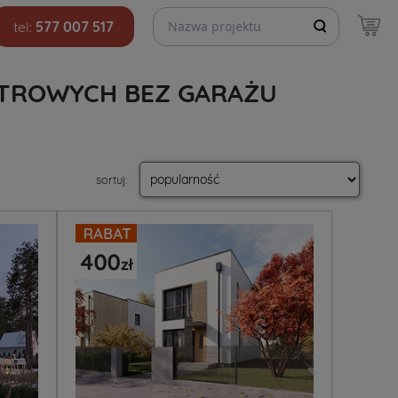
Szukaj projektów
tel:
577 007 517
TROWYCH BEZ GARAŻU
sortuj
: