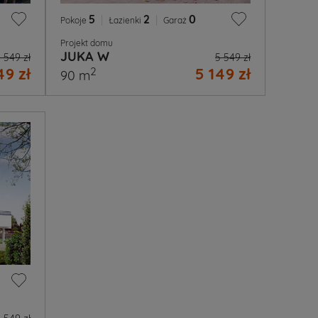
5
|
2
|
0
Pokoje
Łazienki
Garaż
Projekt domu
JUKA W
 549 zł
5 549 zł
49 zł
5 149 zł
2
90 m