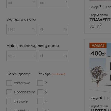
od
°
do
°
3
|
Pokoje
Łaz
Projekt domu
Wymiary działki
TRAWERT
2
70 m
szer.
m
dł.
m
Maksymalne wymiary domu
szer.
m
dł.
m
Kondygnacje
Pokoje
(z salonem)
parterowe
2
z poddaszem
3
4
|
Pokoje
Ła
piętrowe
4
Projekt domu
JARZĘBI
z piwnicą
> 4