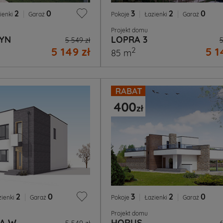
2
|
0
3
|
2
|
0
ienki
Garaż
Pokoje
Łazienki
Garaż
Projekt domu
YN
LOPRA 3
5 549 zł
5
5 149 zł
5 1
2
85 m
2
|
0
3
|
2
|
0
zienki
Garaż
Pokoje
Łazienki
Garaż
Projekt domu
NA W
HORUS