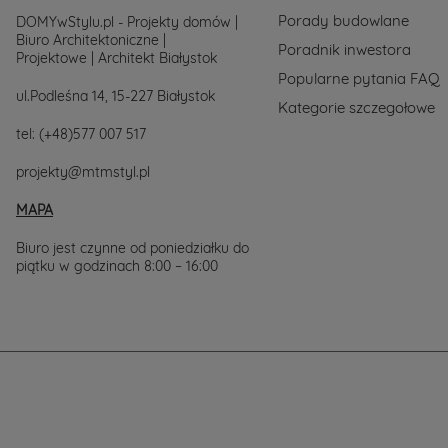
517.
Porady budowlane
Chętnie
DOMYwStylu.pl - Projekty domów |
wesprzemy
Biuro Architektoniczne |
Poradnik inwestora
Cię
Projektowe | Architekt Białystok
w
Popularne pytania FAQ
wyborze
ul.Podleśna 14, 15-227 Białystok
Kategorie szczegołowe
projektu
domu.
tel:
(+48)577 007 517
projekty@mtmstyl.pl
MAPA
Biuro jest czynne od poniedziałku do
piątku w godzinach 8:00 – 16:00