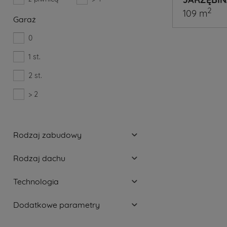
2
109 m
Garaż
0
1 st.
A
2 st.
Ty
> 2
już
wiesz
Rodzaj zabudowy
jaki
projekt
Rodzaj dachu
domu
Technologia
wybierze
Dodatkowe parametry
Jeżeli
jeszcze