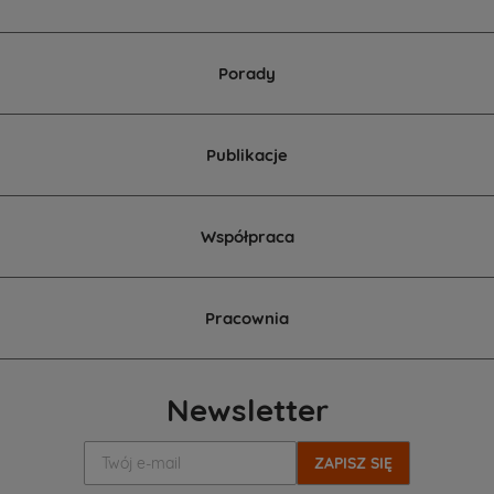
projektu
domu.
Porady
Publikacje
Współpraca
Pracownia
Newsletter
Twój
e-
mail: