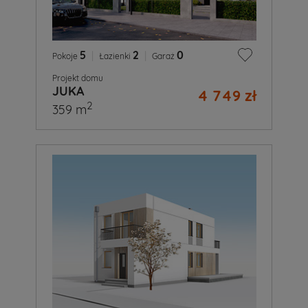
5
|
2
|
0
Pokoje
Łazienki
Garaż
Projekt domu
JUKA
4 749 zł
2
359 m