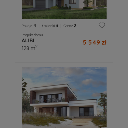
4
|
3
|
2
Pokoje
Łazienki
Garaż
Projekt domu
ALIBI
5 549 zł
2
128 m