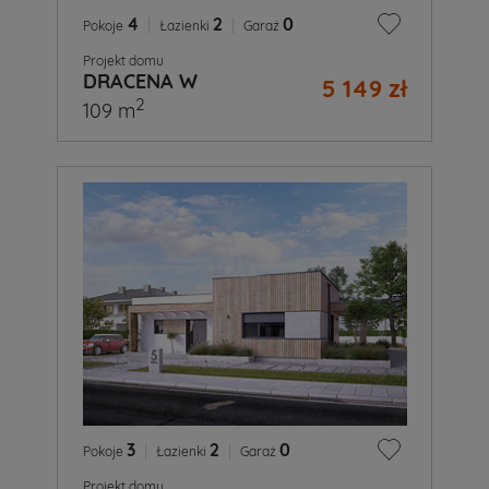
4
|
2
|
0
Pokoje
Łazienki
Garaż
Projekt domu
DRACENA W
5 149 zł
2
109 m
3
|
2
|
0
Pokoje
Łazienki
Garaż
Projekt domu