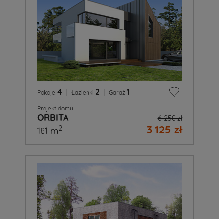
4
|
2
|
1
Pokoje
Łazienki
Garaż
Projekt domu
ORBITA
6 250 zł
3 125 zł
2
181 m