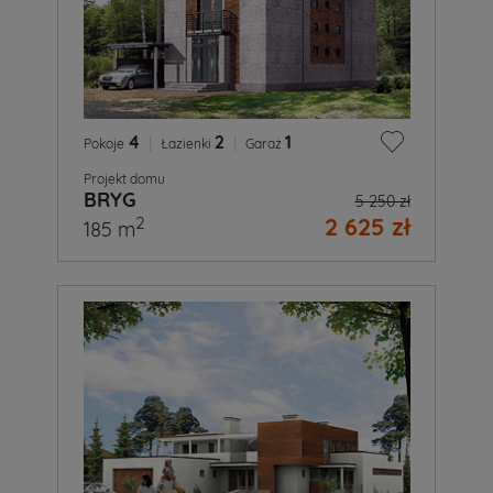
4
|
2
|
1
Pokoje
Łazienki
Garaż
Projekt domu
BRYG
5 250 zł
2 625 zł
2
185 m