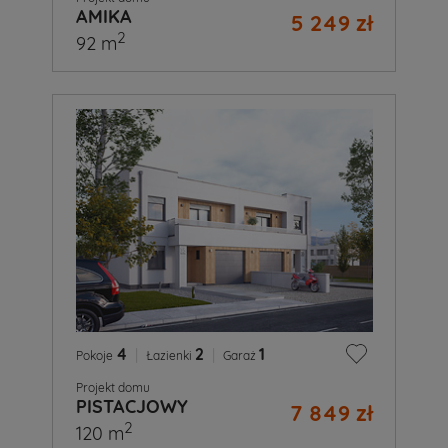
AMIKA
5 249 zł
2
92 m
4
|
2
|
1
Pokoje
Łazienki
Garaż
Projekt domu
PISTACJOWY
7 849 zł
2
120 m