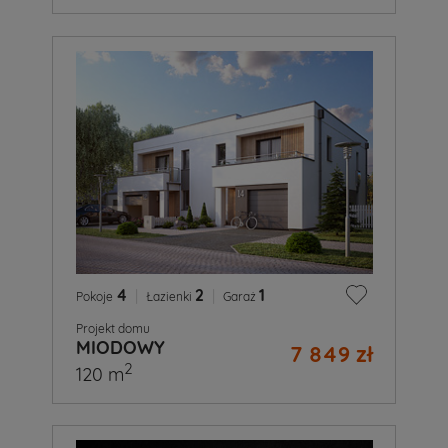
4
|
2
|
1
Pokoje
Łazienki
Garaż
Projekt domu
MIODOWY
7 849 zł
2
120 m