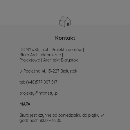
Zastanawiasz
się
od
czego
zacząć
poszukiwania
projektu,
po
Kontakt
prostu
skontaktuj
DOMYwStylu.pl - Projekty domów |
się
Biuro Architektoniczne |
z
Projektowe | Architekt Białystok
nami.
Mailowo
ul.Podleśna 14, 15-227 Białystok
projekty@mtmstyl.pl
lub
tel:
(+48)577 007 517
telefonicznie
577-
projekty@mtmstyl.pl
007-
517.
MAPA
Chętnie
wesprzemy
Cię
Biuro jest czynne od poniedziałku do piątku w
w
godzinach 8:00 – 16:00
wyborze