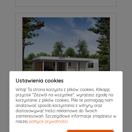
Ustawienia cookies
4
|
3
|
0
Witaj! Ta strona korzysta z plików cookies. Klikając
Pokoje
Łazienki
Garaż
przycisk "Zezwól na wszystkie", wyrażasz zgodę na
Projekt domu
korzystanie z plików cookies. Pliki te pomagają nam
SZKWAŁ
analizować sposób korzystania z witryny oraz
5 149 zł
dostosowywać treści reklamowe do Twoich
2
144 m
zainteresowań. Szczegółowe informacje znajdziesz w
naszej
polityce prywatności