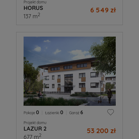
Projekt domu
HORUS
6 549 zł
2
137 m
0
|
0
|
6
Pokoje
Łazienki
Garaż
Projekt domu
LAZUR 2
53 200 zł
2
677 m