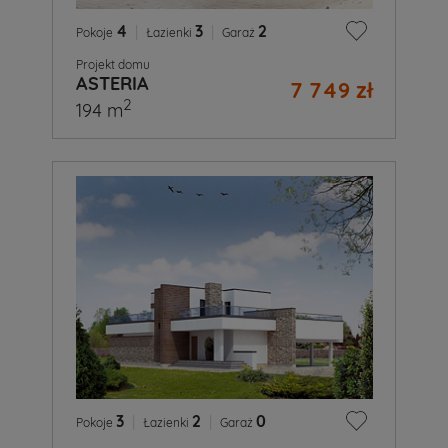
4
|
3
|
2
Pokoje
Łazienki
Garaż
Projekt domu
ASTERIA
7 749 zł
2
194 m
3
|
2
|
0
Pokoje
Łazienki
Garaż