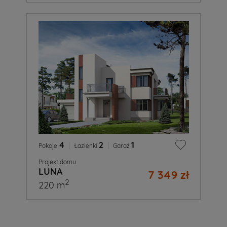
4
|
2
|
1
Pokoje
Łazienki
Garaż
Projekt domu
LUNA
7 349 zł
2
220 m