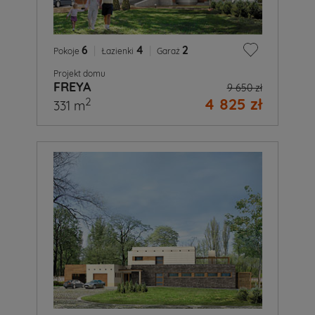
6
|
4
|
2
Pokoje
Łazienki
Garaż
Projekt domu
FREYA
9 650 zł
4 825 zł
2
331 m