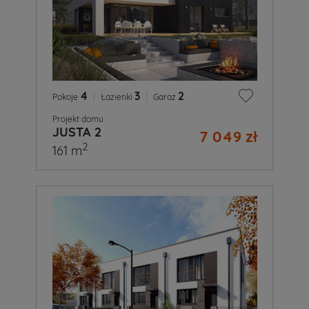
4
|
3
|
2
Pokoje
Łazienki
Garaż
Projekt domu
JUSTA 2
7 049 zł
2
161 m