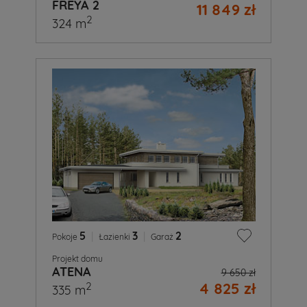
FREYA 2
11 849 zł
2
324 m
5
|
3
|
2
Pokoje
Łazienki
Garaż
Projekt domu
ATENA
9 650 zł
4 825 zł
2
335 m