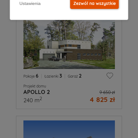
Zezwól na wszystkie
Ustawienia
6
|
3
|
2
Pokoje
Łazienki
Garaż
Projekt domu
APOLLO 2
9 650 zł
4 825 zł
2
240 m