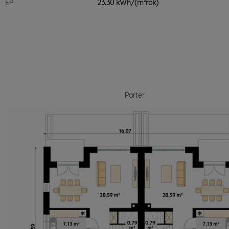
EP
23.30 kWh/(m²rok)
Parter