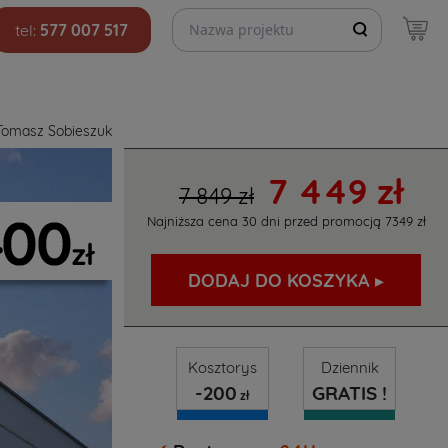
Szukaj projektów
tel:
577 007 517
Tomasz Sobieszuk
7 449 zł
7 849 zł
Najniższa cena 30 dni przed promocją
7349 zł
DODAJ DO KOSZYKA ▸
Kosztorys
Dziennik
-200
GRATIS !
zł