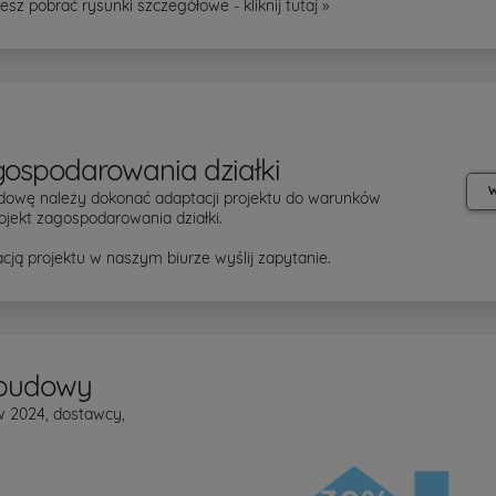
esz pobrać rysunki szczegółowe - kliknij
tutaj »
gospodarowania działki
W
dowę należy dokonać adaptacji projektu do warunków
ojekt zagospodarowania działki.
cją projektu w naszym biurze wyślij zapytanie.
 budowy
w 2024, dostawcy,