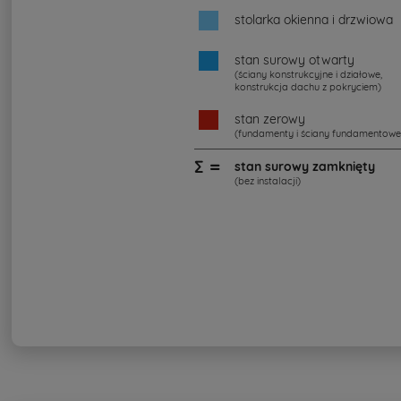
stolarka okienna i drzwiowa
stan surowy otwarty
(ściany konstrukcyjne i działowe,
konstrukcja dachu z pokryciem)
stan zerowy
(fundamenty i ściany fundamentowe
∑ =
stan surowy zamknięty
(bez instalacji)