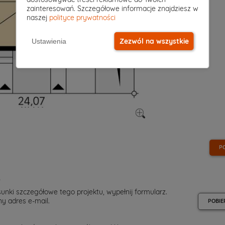
zainteresowań. Szczegółowe informacje znajdziesz w
naszej
polityce prywatności
Zezwól na wszystkie
Ustawienia
P
e
unki szczegółowe tego projektu, wypełnij formularz.
y adres e-mail.
POBIE