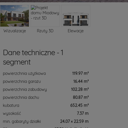
Wizualizacje
Rzuty 3D
Elewacje
Dane techniczne - 1
segment
powierzchnia użytkowa
119.97 m²
powierzchnia garażu
16.44 m²
powierzchnia zabudowy
102.28 m²
powierzchnia dachu
80.87 m²
kubatura
652.45 m³
wysokość
7.37 m
min. gabaryty działki
24.07 × 22.59 m