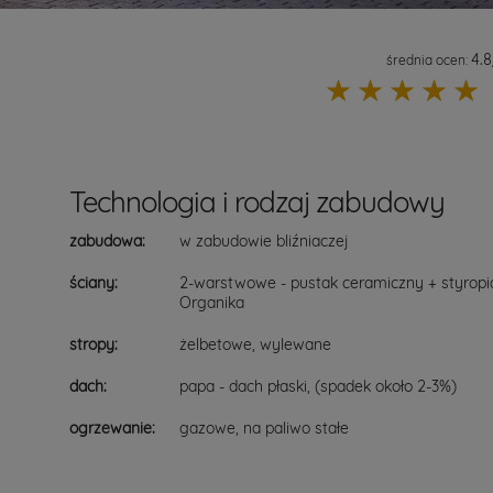
4.8
średnia ocen:
☆
☆
☆
☆
☆
Technologia i rodzaj zabudowy
zabudowa:
w zabudowie bliźniaczej
ściany:
2-warstwowe - pustak ceramiczny + styrop
Organika
stropy:
żelbetowe, wylewane
dach:
papa - dach płaski, (spadek około 2-3%)
ogrzewanie:
gazowe, na paliwo stałe