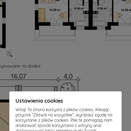
ytuowanie na działce:
Ustawienia cookies
Witaj! Ta strona korzysta z plików cookies. Klikając
przycisk "Zezwól na wszystkie", wyrażasz zgodę na
korzystanie z plików cookies. Pliki te pomagają nam
analizować sposób korzystania z witryny oraz
dostosowywać treści reklamowe do Twoich