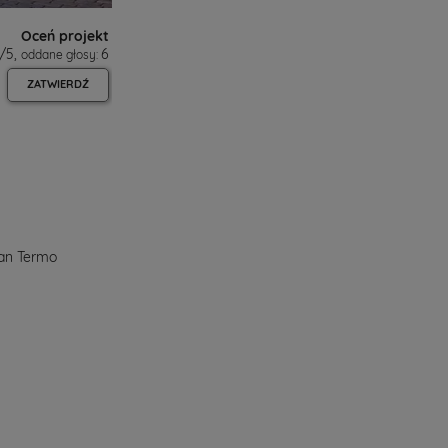
Oceń projekt
/
5
,
6
oddane głosy:
ZATWIERDŹ
ian Termo