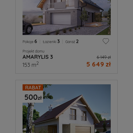
6
|
3
|
2
Pokoje
Łazienki
Garaż
Projekt domu
AMARYLIS 3
6 149 zł
5 649 zł
2
153 m