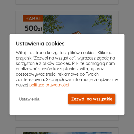
Ustawienia cookies
Witaj! Ta strona korzysta z plików cookies. Klikając
przycisk "Zezwól na wszystkie", wyrażasz zgodę na
korzystanie z plików cookies. Pliki te pomagają nam
analizować sposób korzystania z witryny oraz
dostosowywać treści reklamowe do Twoich
zainteresowań. Szczegółowe informacje znajdziesz w
naszej
polityce prywatności
4
|
2
|
2
Pokoje
Łazienki
Garaż
Zezwól na wszystkie
Projekt domu
Ustawienia
BRZOZA 2
5 649 zł
5 149 zł
2
162 m