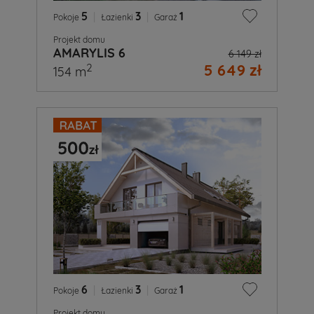
5
|
3
|
1
Pokoje
Łazienki
Garaż
Projekt domu
AMARYLIS 6
6 149 zł
5 649 zł
2
154 m
6
|
3
|
1
Pokoje
Łazienki
Garaż
Projekt domu