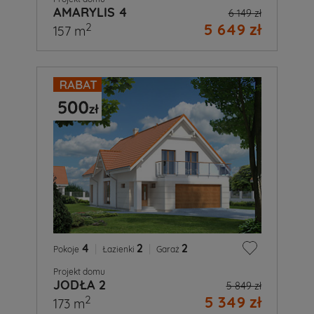
AMARYLIS 4
6 149 zł
5 649 zł
2
157 m
4
|
2
|
2
Pokoje
Łazienki
Garaż
Projekt domu
JODŁA 2
5 849 zł
5 349 zł
2
173 m