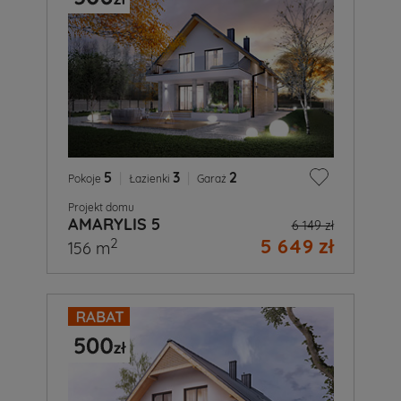
5
|
3
|
2
Pokoje
Łazienki
Garaż
Projekt domu
AMARYLIS 5
6 149 zł
5 649 zł
2
156 m