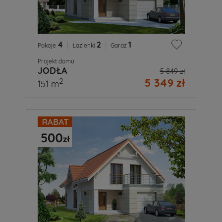
4
|
2
|
1
Pokoje
Łazienki
Garaż
Projekt domu
JODŁA
5 849 zł
5 349 zł
2
151 m