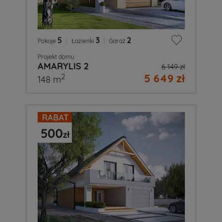
5
|
3
|
2
Pokoje
Łazienki
Garaż
Projekt domu
AMARYLIS 2
6 149 zł
5 649 zł
2
148 m