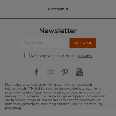
Pracownia
Newsletter
Twój
e-
mail:
Akceptuję wszystkie zgody
rozwiń >
Materiały graficzne do projektów prezentowane na stronach
internetowych MTM Styl Sp. z o.o. nie stanowią oferty w rozumieniu
przepisów Kodeksu Cywilnego, a jedynie zaproszenie do zawarcia
umowy (art. 71 Kodeksu Cywilnego). W wyniku ciągłego udoskonalania
oferty projekty mogą się nieznacznie różnić od zaprezentowanych
materiałów graficznych, które mają charakter jedynie informacyjny i
poglądowy.