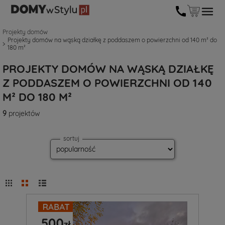
Projekty domów
Projekty domów na wąską działkę z poddaszem o powierzchni od 140 m² do
180 m²
PROJEKTY DOMÓW NA WĄSKĄ DZIAŁKĘ
Z PODDASZEM O POWIERZCHNI OD 140
M² DO 180 M²
9
projektów
sortuj