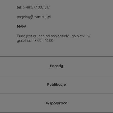
lub
tel:
(+48)577 007 517
telefonicznie
577-
projekty@mtmstyl.pl
007-
517.
MAPA
Chętnie
wesprzemy
Cię
Biuro jest czynne od poniedziałku do piątku w
w
godzinach 8:00 – 16:00
wyborze
projektu
domu.
Porady
Publikacje
Współpraca