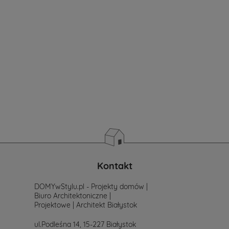
wybierzesz?
Jeżeli
jeszcze
nie
masz
sprecyzowanych
potrzeb
i
wymagań.
Zastanawiasz
się
od
czego
zacząć
poszukiwania
projektu,
po
Kontakt
prostu
skontaktuj
DOMYwStylu.pl - Projekty domów |
się
Biuro Architektoniczne |
z
Projektowe | Architekt Białystok
nami.
Mailowo
ul.Podleśna 14, 15-227 Białystok
projekty@mtmstyl.pl