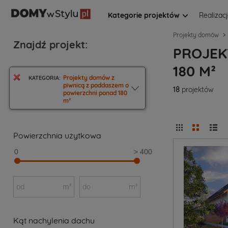
Kategorie projektów
Realizac
Projekty domów
Znajdź projekt:
PROJEK
180 M²
Projekty domów z
KATEGORIA:
piwnicą z poddaszem o
18
projektów
powierzchni ponad 180
m²
Powierzchnia użytkowa
0
> 400
od
m²
do
m²
Kąt nachylenia dachu