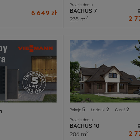
Projekt domu
BACHUS 7
6 649 zł
5
2 7
2
235 m
5
|
2
|
2
Pokoje
Łazienki
Garaż
n
Projekt domu
BACHUS 10
5
2 7
2
206 m