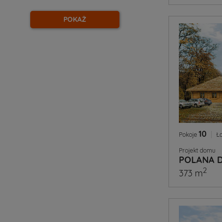
POKAŻ
10
|
Pokoje
Ł
Projekt domu
POLANA 
2
373 m