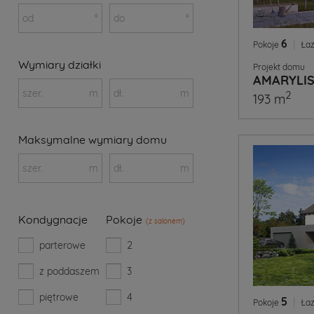
od
°
do
°
6
|
Pokoje
Łaz
Wymiary działki
Projekt domu
AMARYLIS
szer.
m
dł.
m
2
193 m
Maksymalne wymiary domu
szer.
m
dł.
m
Kondygnacje
Pokoje
(z salonem)
parterowe
2
z poddaszem
3
piętrowe
4
5
|
Pokoje
Łaz