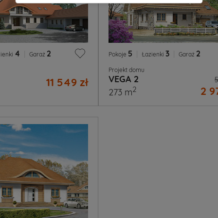
4
|
2
5
|
3
|
2
ienki
Garaż
Pokoje
Łazienki
Garaż
Projekt domu
VEGA 2
11 549 zł
5
2 9
2
273 m