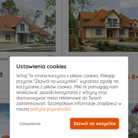
4
|
2
7
|
4
|
2
ienki
Garaż
Pokoje
Łazienki
Garaż
Ustawienia cookies
Projekt domu
3
BACHUS 5
7 049 zł
6 8
Witaj! Ta strona korzysta z plików cookies. Klikając
2
przycisk "Zezwól na wszystkie", wyrażasz zgodę na
289 m
korzystanie z plików cookies. Pliki te pomagają nam
analizować sposób korzystania z witryny oraz
dostosowywać treści reklamowe do Twoich
zainteresowań. Szczegółowe informacje znajdziesz w
naszej
polityce prywatności
Zezwól na wszystkie
Ustawienia