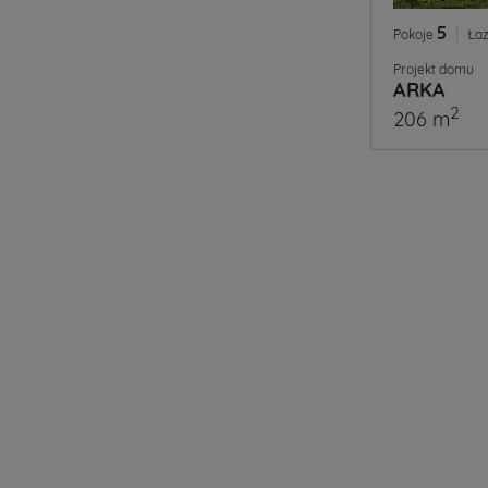
5
|
Pokoje
Łaz
Projekt domu
ARKA
2
206 m
A
Ty
już
wiesz
jaki
projekt
domu