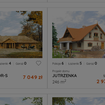
4
|
0
6
|
5
|
0
azienki
Garaż
Pokoje
Łazienki
Garaż
Projekt domu
DR-S
JUTRZENKA
7 049 zł
5
2 9
2
246 m