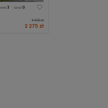
3
|
0
ienki
Garaż
4 550 zł
2 275 zł