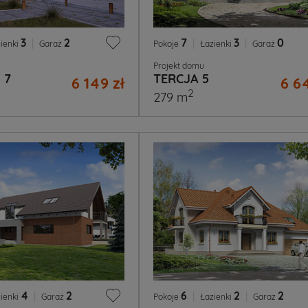
3
|
2
7
|
3
|
0
ienki
Garaż
Pokoje
Łazienki
Garaż
Projekt domu
 7
TERCJA 5
6 149 zł
6 6
2
279 m
4
|
2
6
|
2
|
2
ienki
Garaż
Pokoje
Łazienki
Garaż