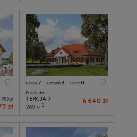
7
|
3
|
0
Pokoje
Łazienki
Garaż
Projekt domu
TERCJA 7
 950 zł
6 640 zł
75 zł
2
269 m