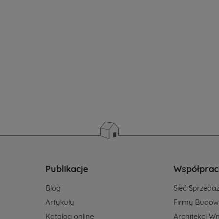
sz?
h
Publikacje
Współprac
Blog
Sieć Sprzeda
Artykuły
Firmy Budow
Katalog online
Architekci Wn
yl.pl