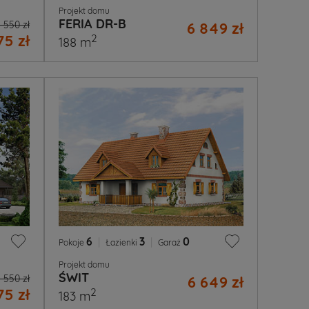
Projekt domu
FERIA DR-B
 550 zł
6 849 zł
75 zł
2
188 m
6
|
3
|
0
Pokoje
Łazienki
Garaż
Projekt domu
ŚWIT
 550 zł
6 649 zł
75 zł
2
183 m