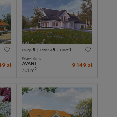
8
|
5
|
1
Pokoje
Łazienki
Garaż
Projekt domu
AVANT
49 zł
9 149 zł
2
301 m