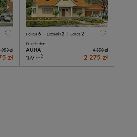
6
|
2
|
2
Pokoje
Łazienki
Garaż
Projekt domu
AURA
 950 zł
4 550 zł
75 zł
2 275 zł
2
189 m