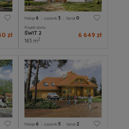
6
|
3
|
0
Pokoje
Łazienki
Garaż
Projekt domu
ŚWIT 2
40 zł
6 649 zł
2
183 m
6
|
5
|
2
Pokoje
Łazienki
Garaż