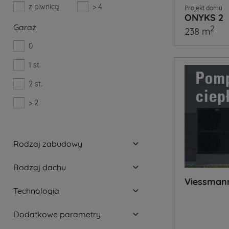
z piwnicą
> 4
Projekt domu
ONYKS 2
Garaż
2
238 m
0
1 st.
2 st.
> 2
Rodzaj zabudowy
Rodzaj dachu
Viessman
Technologia
Dodatkowe parametry