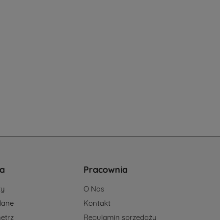
a
Pracownia
ży
O Nas
lane
Kontakt
ętrz
Regulamin sprzedaży