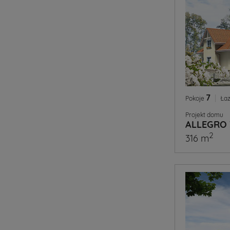
7
|
Pokoje
Łaz
Projekt domu
ALLEGRO 
2
316 m