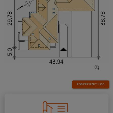
POBIERZ RZUT
1:500