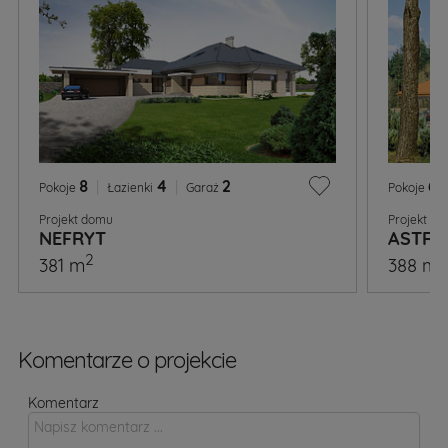
8
|
4
|
2
6
|
Pokoje
Łazienki
Garaż
Pokoje
Projekt domu
Projekt d
NEFRYT
ASTR
2
2
381 m
388 m
Komentarze o projekcie
Komentarz