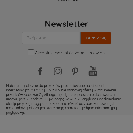
Newsletter
Twój
e-
mail:
Akceptuję wszystkie zgody
rozwiń >
Materiały graficzne do projektów prezentowane na stronach
internetowych MTM Styl Sp. z o.o. nie stanowią oferty w rozumieniu
przepisów Kodeksu Cywilnego, a jedynie zaproszenie do zawarcia
umowy (art. 71 Kodeksu Cywilnego). W wyniku ciągłego udoskonalania
oferty projekty mogą się nieznacznie różnić od zaprezentowanych
materiałów graficznych, które mają charakter jedynie informacyjny i
poglądowy.