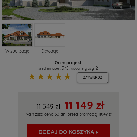
Wizualizacje
Elewacje
Oceń projekt
5
/
5
,
2
średnia ocen:
oddane głosy:
☆
☆
☆
☆
☆
ZATWIERDŹ
11 149 zł
11 549 zł
Najniższa cena 30 dni przed promocją
11049 zł
DODAJ DO KOSZYKA ▸