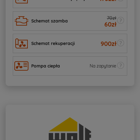
70zł
Schemat szamba
60
zł
900
zł
Schemat rekuperacji
Pompa ciepła
Na zapytanie