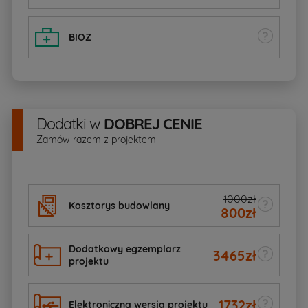
BIOZ
Dodatki
w
DOBREJ CENIE
Zamów razem z projektem
1000zł
Kosztorys budowlany
800
zł
Dodatkowy egzemplarz
3465
zł
projektu
1732
zł
Elektroniczna wersja projektu