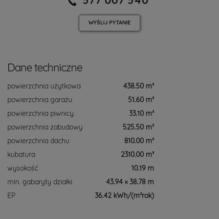
WYŚLIJ
PYTANIE
Dane techniczne
powierzchnia użytkowa
438.50 m²
powierzchnia garażu
51.60 m²
powierzchnia piwnicy
33.10 m²
powierzchnia zabudowy
525.50 m²
powierzchnia dachu
810.00 m²
kubatura
2310.00 m³
wysokość
10.19 m
min. gabaryty działki
43.94 × 38.78 m
EP
36.42 kWh/(m²rok)