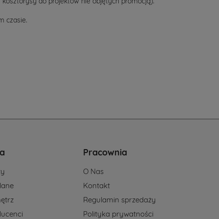
 kosztorysy do projektów nie objętych promocją).
 czasie.
a
Pracownia
ży
O Nas
lane
Kontakt
ętrz
Regulamin sprzedaży
ducenci
Polityka prywatności