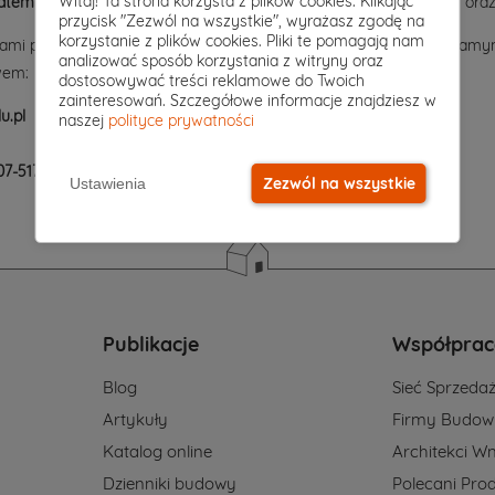
Witaj! Ta strona korzysta z plików cookies. Klikając
atem 200 zł
(promocją nie są objęte kosztorysy w przygotowaniu oraz
przycisk "Zezwól na wszystkie", wyrażasz zgodę na
korzystanie z plików cookies. Pliki te pomagają nam
kcjami promocyjnymi prowadzonymi przez DOMYwStylu.pl w tym samym
analizować sposób korzystania z witryny oraz
wem:
dostosowywać treści reklamowe do Twoich
zainteresowań. Szczegółowe informacje znajdziesz w
u.pl
naszej
polityce prywatności
07-517
Zezwól na wszystkie
Ustawienia
Publikacje
Współprac
Blog
Sieć Sprzeda
Artykuły
Firmy Budow
Katalog online
Architekci Wn
Dzienniki budowy
Polecani Pro