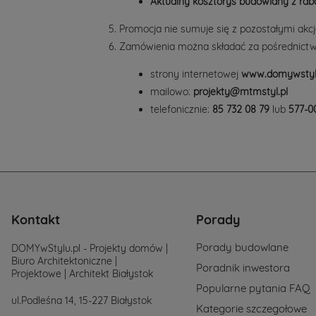
Aktualny kosztorys budowlany z rab
Promocja nie sumuje się z pozostałymi a
Zamówienia można składać za pośrednict
strony internetowej
www.domywstyl
mailowo:
projekty@mtmstyl.pl
telefonicznie:
85 732 08 79
lub
577-0
Kontakt
Porady
Porady budowlane
DOMYwStylu.pl - Projekty domów |
Biuro Architektoniczne |
Poradnik inwestora
Projektowe | Architekt Białystok
Popularne pytania FAQ
ul.Podleśna 14, 15-227 Białystok
Kategorie szczegołowe