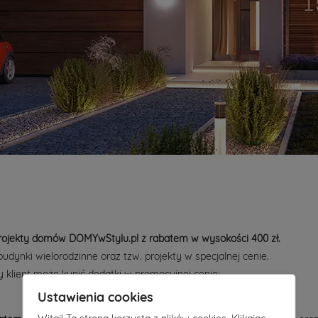
ojekty domów DOMYwStylu.pl z rabatem w wysokości 400 zł.
budynki wielorodzinne oraz tzw. projekty w specjalnej cenie.
 klient może kupić dodatki w promocyjnej cenie:
Ustawienia cookies