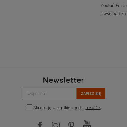
Zostań Part
Deweloperzy
Newsletter
Twój
e-
mail:
Akceptuję wszystkie zgody
rozwiń >