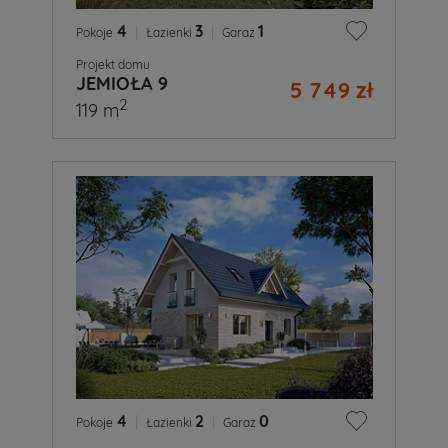
4
|
3
|
1
Pokoje
Łazienki
Garaż
Projekt domu
JEMIOŁA 9
5 749 zł
2
119 m
4
|
2
|
0
Pokoje
Łazienki
Garaż