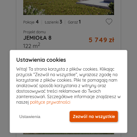
4
|
3
|
1
Pokoje
Łazienki
Garaż
Projekt domu
JEMIOŁA 8
5 749 zł
2
122 m
Ustawienia cookies
Witaj! Ta strona korzysta z plików cookies. Klikając
przycisk "Zezwól na wszystkie", wyrażasz zgodę na
korzystanie z plików cookies. Pliki te pomagają nam
analizować sposób korzystania z witryny oraz
dostosowywać treści reklamowe do Twoich
zainteresowań. Szczegółowe informacje znajdziesz w
naszej
polityce prywatności
Zezwól na wszystkie
Ustawienia