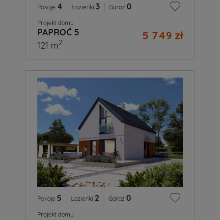
4
|
3
|
0
Pokoje
Łazienki
Garaż
Projekt domu
PAPROĆ 5
5 749 zł
2
121 m
5
|
2
|
0
Pokoje
Łazienki
Garaż
Projekt domu