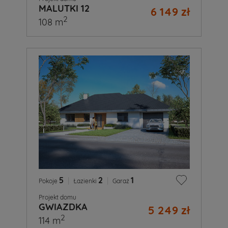
MALUTKI 12
6 149 zł
2
108 m
5
|
2
|
1
Pokoje
Łazienki
Garaż
Projekt domu
GWIAZDKA
5 249 zł
2
114 m