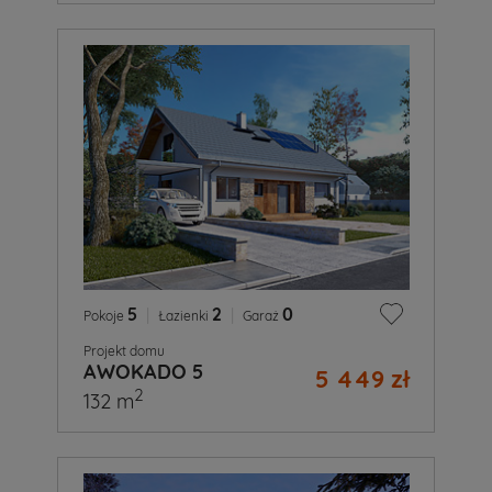
5
|
2
|
0
Pokoje
Łazienki
Garaż
Projekt domu
AWOKADO 5
5 449 zł
2
132 m