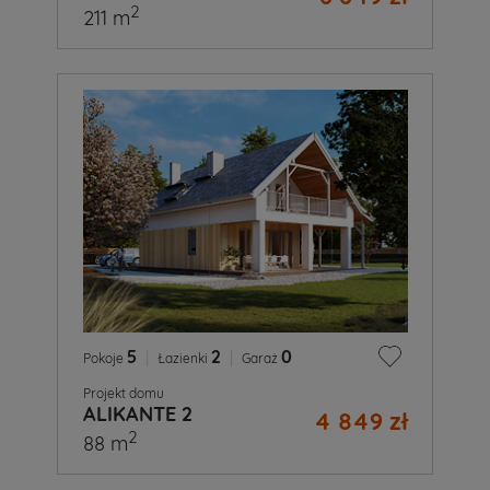
2
211 m
5
|
2
|
0
Pokoje
Łazienki
Garaż
Projekt domu
ALIKANTE 2
4 849 zł
2
88 m