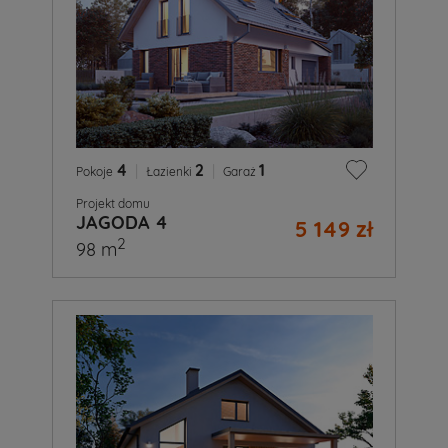
4
|
2
|
1
Pokoje
Łazienki
Garaż
Projekt domu
JAGODA 4
5 149 zł
2
98 m