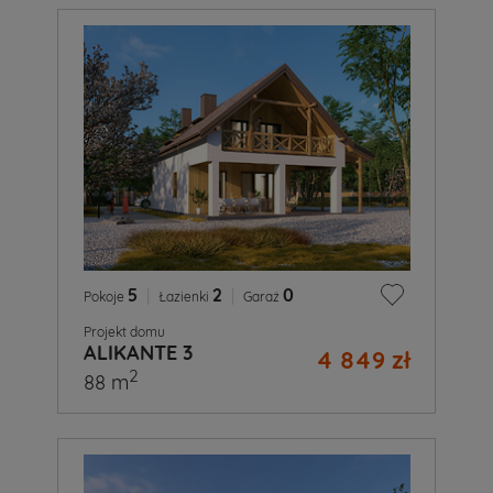
5
|
2
|
0
Pokoje
Łazienki
Garaż
Projekt domu
ALIKANTE 3
4 849 zł
2
88 m