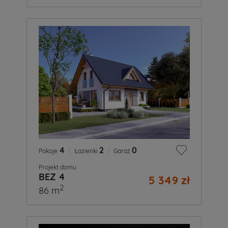
4
|
2
|
0
Pokoje
Łazienki
Garaż
Projekt domu
BEZ 4
5 349 zł
2
86 m