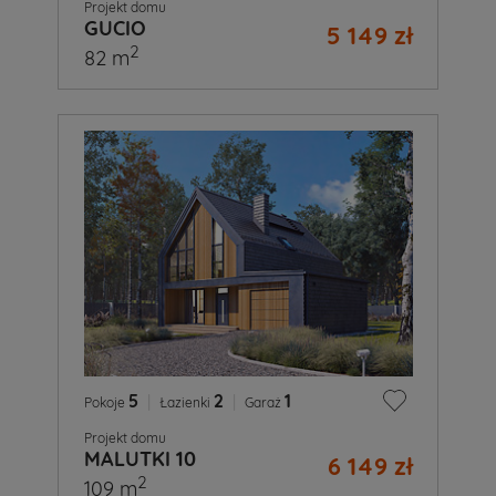
Projekt domu
GUCIO
5 149 zł
2
82 m
5
|
2
|
1
Pokoje
Łazienki
Garaż
Projekt domu
MALUTKI 10
6 149 zł
2
109 m