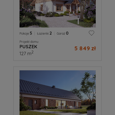
5
|
2
|
0
Pokoje
Łazienki
Garaż
Projekt domu
PUSZEK
5 849 zł
2
127 m