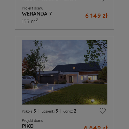
Projekt domu
WERANDA 7
6 149 zł
2
155 m
5
|
3
|
2
Pokoje
Łazienki
Garaż
Projekt domu
PIKO
6 649 zł