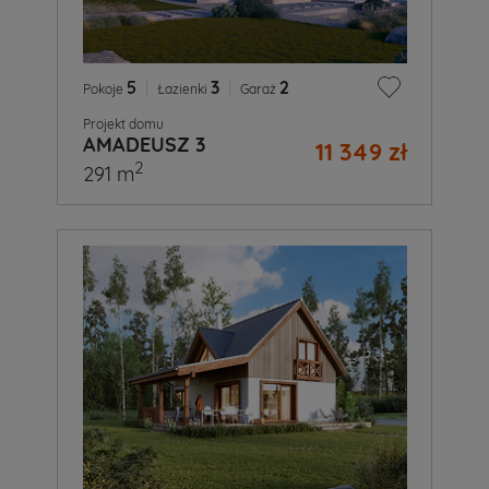
5
|
3
|
2
Pokoje
Łazienki
Garaż
Projekt domu
AMADEUSZ 3
11 349 zł
2
291 m