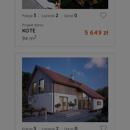
3
|
2
|
0
Pokoje
Łazienki
Garaż
Projekt domu
KOTE
5 649 zł
2
94 m
5
|
2
|
0
Pokoje
Łazienki
Garaż