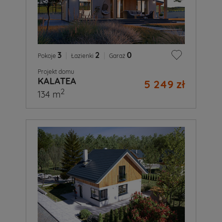
3
|
2
|
0
Pokoje
Łazienki
Garaż
Projekt domu
KALATEA
5 249 zł
2
134 m