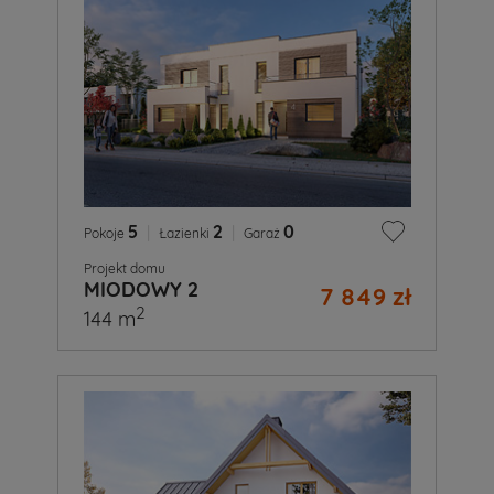
5
|
2
|
0
Pokoje
Łazienki
Garaż
Projekt domu
MIODOWY 2
7 849 zł
2
144 m