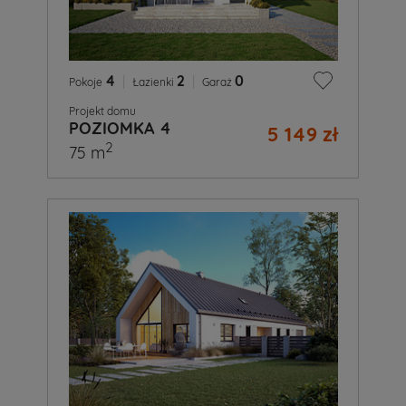
4
|
2
|
0
Pokoje
Łazienki
Garaż
Projekt domu
POZIOMKA 4
5 149 zł
2
75 m