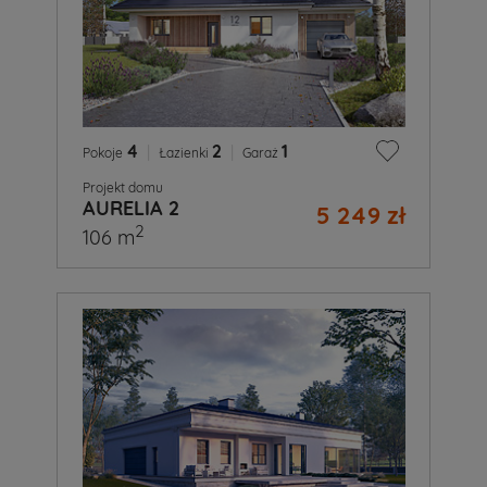
4
|
2
|
1
Pokoje
Łazienki
Garaż
Projekt domu
AURELIA 2
5 249 zł
2
106 m