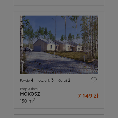
4
|
3
|
2
Pokoje
Łazienki
Garaż
Projekt domu
MOKOSZ
7 149 zł
2
150 m