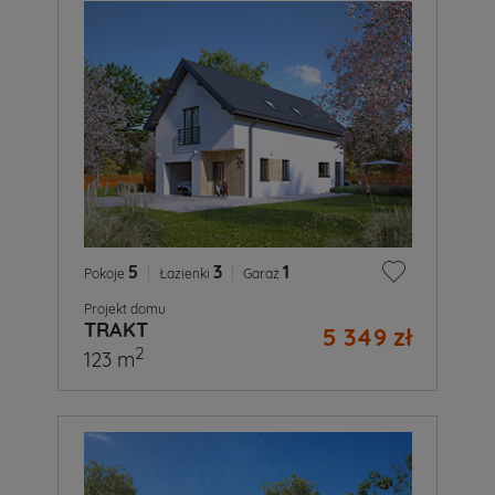
5
|
3
|
1
Pokoje
Łazienki
Garaż
Projekt domu
TRAKT
5 349 zł
2
123 m