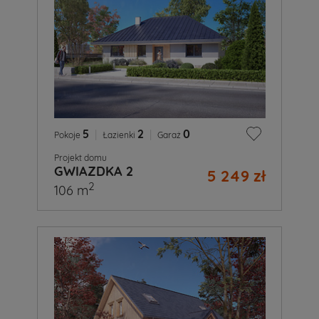
5
|
2
|
0
Pokoje
Łazienki
Garaż
Projekt domu
GWIAZDKA 2
5 249 zł
2
106 m