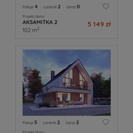
4
|
2
|
0
Pokoje
Łazienki
Garaż
Projekt domu
AKSAMITKA 2
5 149 zł
2
102 m
5
|
2
|
2
Pokoje
Łazienki
Garaż
Projekt domu