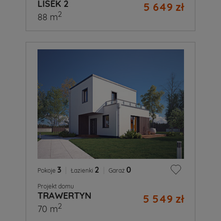
LISEK 2
5 649 zł
2
88 m
3
|
2
|
0
Pokoje
Łazienki
Garaż
Projekt domu
TRAWERTYN
5 549 zł
2
70 m