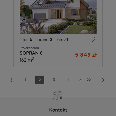
5
|
2
|
1
Pokoje
Łazienki
Garaż
Projekt domu
SOPRAN 6
5 849 zł
2
162 m
❮
1
2
3
4
...
z
22
❯
Kontakt