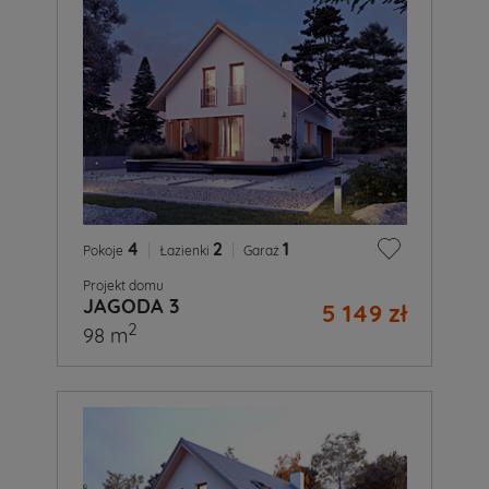
4
|
2
|
1
Pokoje
Łazienki
Garaż
Projekt domu
JAGODA 3
5 149 zł
2
98 m