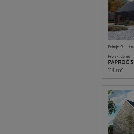
4
|
Pokoje
Ła
Projekt domu
PAPROĆ 3
2
114 m