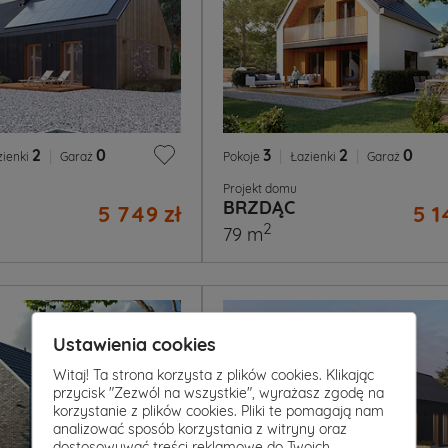
2
|
0
3
|
2
|
0
zienki
Garaż
Pokoje
Łazienki
Garaż
Projekt domu
BRZDĄC
5 749 zł
5 1
2
79 m
Ustawienia cookies
Witaj! Ta strona korzysta z plików cookies. Klikając
przycisk "Zezwól na wszystkie", wyrażasz zgodę na
korzystanie z plików cookies. Pliki te pomagają nam
analizować sposób korzystania z witryny oraz
dostosowywać treści reklamowe do Twoich