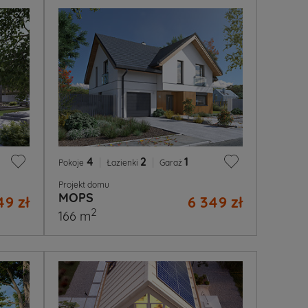
4
|
2
|
1
Pokoje
Łazienki
Garaż
Projekt domu
MOPS
49 zł
6 349 zł
2
166 m