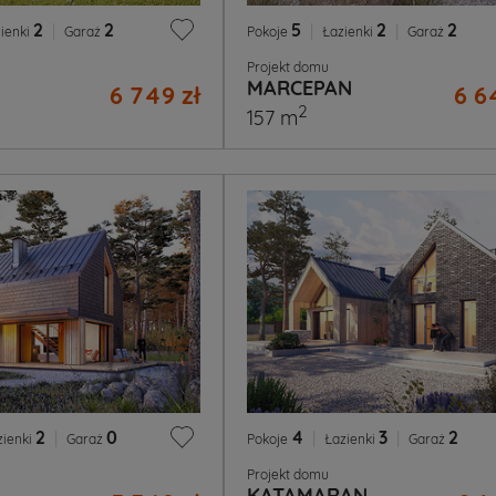
2
|
2
5
|
2
|
2
ienki
Garaż
Pokoje
Łazienki
Garaż
Projekt domu
MARCEPAN
6 749 zł
6 6
2
157 m
2
|
0
4
|
3
|
2
zienki
Garaż
Pokoje
Łazienki
Garaż
Projekt domu
KATAMARAN