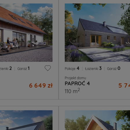
2
|
1
4
|
3
|
0
zienki
Garaż
Pokoje
Łazienki
Garaż
Projekt domu
PAPROĆ 4
6 649 zł
5 7
2
110 m