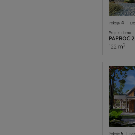
4
|
Pokoje
Ła
Projekt domu
PAPROĆ 2
2
122 m
5
|
Pokoje
Łaz