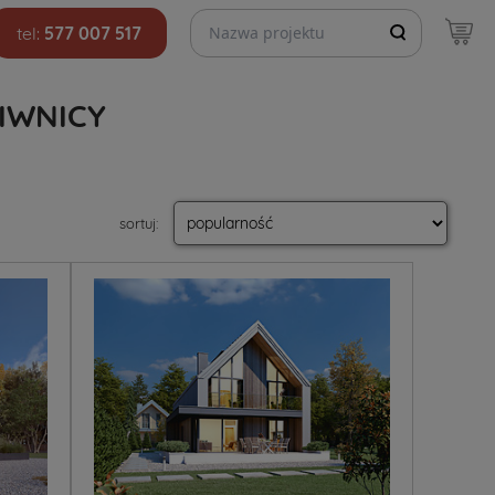
Szukaj projektów
tel:
577 007 517
IWNICY
sortuj
: