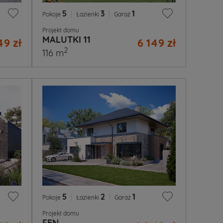
5
|
3
|
1
Pokoje
Łazienki
Garaż
Projekt domu
MALUTKI 11
49 zł
6 149 zł
2
116 m
5
|
2
|
1
Pokoje
Łazienki
Garaż
Projekt domu
FEN