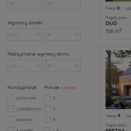
od
°
do
°
6
|
Pokoje
Łaz
Projekt domu
Wymiary działki
DUO
2
158 m
szer.
m
dł.
m
Maksymalne wymiary domu
szer.
m
dł.
m
Kondygnacje
Pokoje
(z salonem)
parterowe
2
z poddaszem
3
4
|
Pokoje
Ła
piętrowe
4
Projekt domu
PESTKA
z piwnicą
> 4