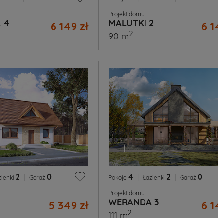
Projekt domu
 4
MALUTKI 2
6 149 zł
6 1
2
90 m
2
|
0
4
|
2
|
0
zienki
Garaż
Pokoje
Łazienki
Garaż
Projekt domu
WERANDA 3
5 349 zł
6 1
2
111 m