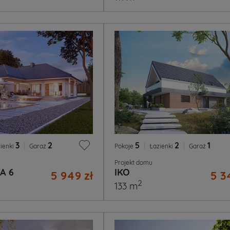
3
|
2
5
|
2
|
1
ienki
Garaż
Pokoje
Łazienki
Garaż
Projekt domu
A 6
IKO
5 949 zł
5 3
2
133 m