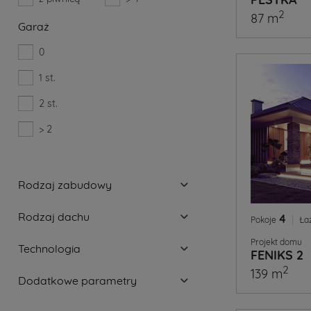
2
87 m
Garaż
0
1 st.
2 st.
> 2
Rodzaj zabudowy
Rodzaj dachu
4
|
Pokoje
Ła
Projekt domu
Technologia
FENIKS 2
2
139 m
Dodatkowe parametry