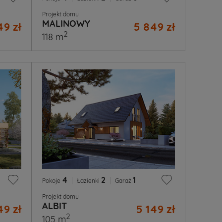
Projekt domu
MALINOWY
49 zł
5 849 zł
2
118 m
4
|
2
|
1
Pokoje
Łazienki
Garaż
Projekt domu
ALBIT
49 zł
5 149 zł
2
105 m