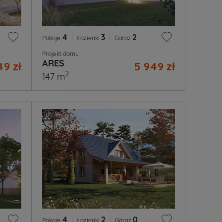
4
|
3
|
2
Pokoje
Łazienki
Garaż
Projekt domu
ARES
49 zł
5 949 zł
2
147 m
4
|
2
|
0
Pokoje
Łazienki
Garaż