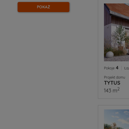
POKAŻ
4
|
Pokoje
Ła
Projekt domu
TYTUS
2
143 m