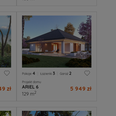
4
|
3
|
2
Pokoje
Łazienki
Garaż
Projekt domu
ARIEL 6
49 zł
5 949 zł
2
129 m