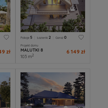
5
|
2
|
0
Pokoje
Łazienki
Garaż
Projekt domu
MALUTKI 8
49 zł
6 149 zł
2
103 m