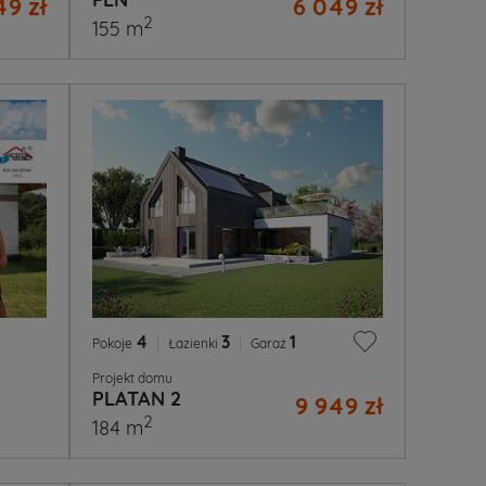
49 zł
6 049 zł
2
155 m
4
|
3
|
1
Pokoje
Łazienki
Garaż
Projekt domu
PLATAN 2
9 949 zł
2
184 m