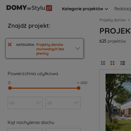
Kategorie projektów
Realizac
Projekty domów
Znajdź projekt:
PROJEK
625
projektów
Projekty domów
KATEGORIA:
murowanych bez
piwnicy
Powierzchnia użytkowa
0
> 400
od
m²
do
m²
Kąt nachylenia dachu