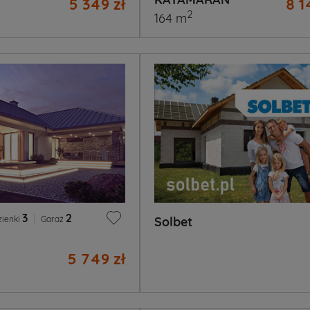
5 349 zł
8 1
2
164 m
3
|
2
zienki
Garaż
Solbet
5 749 zł