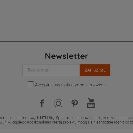
Newsletter
Twój
e-
mail:
Akceptuję wszystkie zgody
rozwiń >
stronach internetowych MTM Styl Sp. z o.o. nie stanowią oferty w rozumieniu pr
wyniku ciągłego udoskonalania oferty projekty mogą się nieznacznie różnić od 