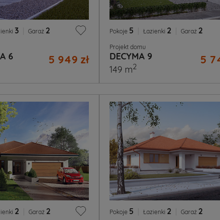
3
|
2
5
|
2
|
2
ienki
Garaż
Pokoje
Łazienki
Garaż
Projekt domu
A 6
DECYMA 9
5 949 zł
5 7
2
149 m
2
|
2
5
|
2
|
2
ienki
Garaż
Pokoje
Łazienki
Garaż