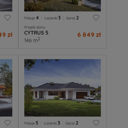
4
|
3
|
2
Pokoje
Łazienki
Garaż
Projekt domu
CYTRUS 5
49 zł
6 849 zł
2
146 m
5
|
3
|
2
Pokoje
Łazienki
Garaż