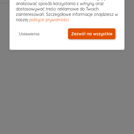
analizować sposób korzystania z witryny oraz
dostosowywać treści reklamowe do Twoich
zainteresowań. Szczegółowe informacje znajdziesz w
naszej
polityce prywatności
Zezwól na wszystkie
Ustawienia
sz?
h