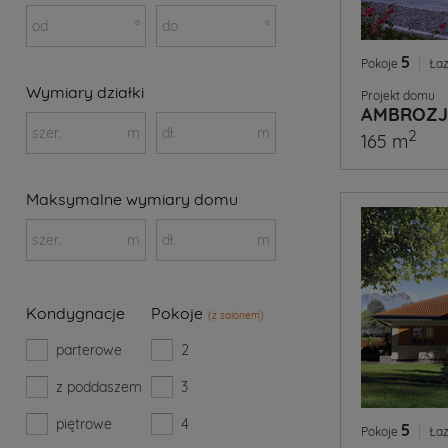
od
°
do
°
5
|
Pokoje
Łaz
Wymiary działki
Projekt domu
AMBROZJ
szer.
m
dł.
m
2
165 m
Maksymalne wymiary domu
szer.
m
dł.
m
Kondygnacje
Pokoje
(z salonem)
parterowe
2
z poddaszem
3
piętrowe
4
5
|
Pokoje
Łaz