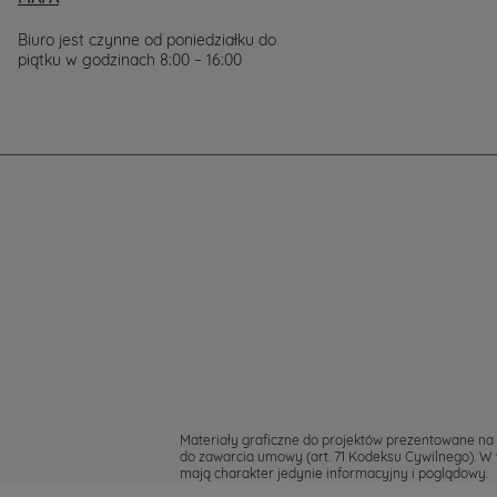
Cię
w
Biuro jest czynne od poniedziałku do
wyborze
piątku w godzinach 8:00 – 16:00
projektu
domu.
Materiały graficzne do projektów prezentowane na 
do zawarcia umowy (art. 71 Kodeksu Cywilnego). W 
mają charakter jedynie informacyjny i poglądowy.