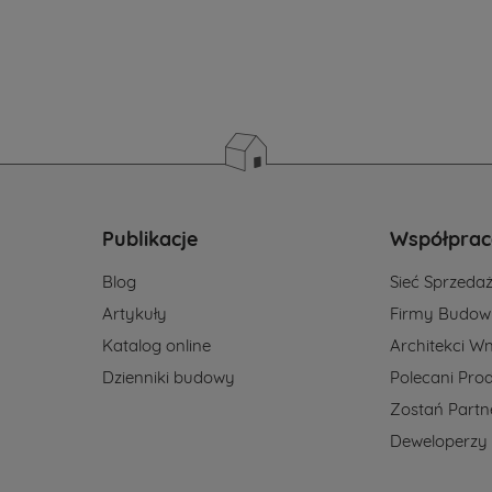
Publikacje
Współprac
Blog
Sieć Sprzeda
Artykuły
Firmy Budow
Katalog online
Architekci Wn
yl.pl
Dzienniki budowy
Polecani Pro
Zostań Part
Deweloperzy