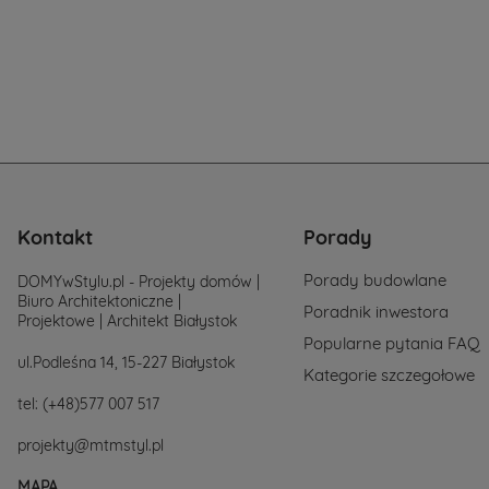
potrzeb
i
wymagań.
Zastanawiasz
się
od
czego
zacząć
poszukiwania
projektu,
po
prostu
Kontakt
Porady
skontaktuj
się
Porady budowlane
DOMYwStylu.pl - Projekty domów |
z
Biuro Architektoniczne |
nami.
Poradnik inwestora
Projektowe | Architekt Białystok
Mailowo
Popularne pytania FAQ
projekty@mtmst
ul.Podleśna 14, 15-227 Białystok
lub
Kategorie szczegołowe
telefonicznie
tel:
(+48)577 007 517
577-
007-
517.
projekty@mtmstyl.pl
Chętnie
wesprzemy
MAPA