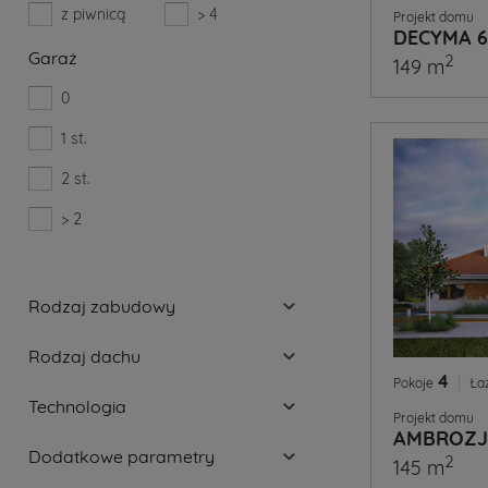
z piwnicą
> 4
Projekt domu
DECYMA 6
Garaż
2
149 m
0
1 st.
2 st.
> 2
Rodzaj zabudowy
Rodzaj dachu
4
|
Pokoje
Ła
Technologia
Projekt domu
AMBROZJ
Dodatkowe parametry
2
145 m