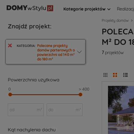
Kategorie projektów
Realizac
Projekty domów
Znajdź projekt:
POLECA
M² DO 1
Polecane projekty
KATEGORIA:
domów parterowych o
7
projektów
powierzchni od 140 m²
do 180 m²
Powierzchnia użytkowa
0
> 400
od
m²
do
m²
Kąt nachylenia dachu