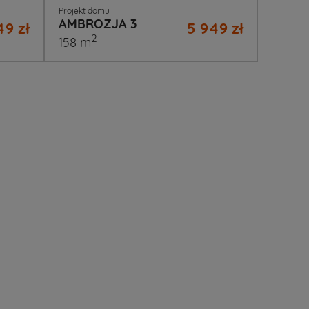
Projekt domu
AMBROZJA 3
49 zł
5 949 zł
2
158 m