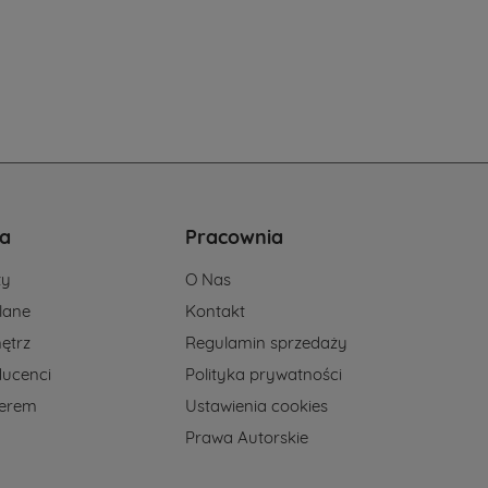
a
Pracownia
ży
O Nas
lane
Kontakt
ętrz
Regulamin sprzedaży
ducenci
Polityka prywatności
nerem
Ustawienia cookies
Prawa Autorskie