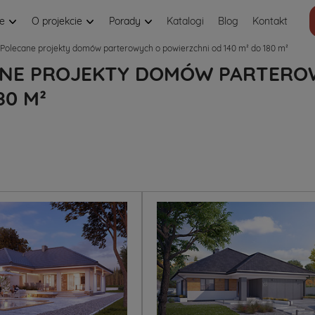
je
O projekcie
Porady
Katalogi
Blog
Kontakt
Polecane projekty domów parterowych o powierzchni od 140 m² do 180 m²
NE PROJEKTY DOMÓW PARTEROW
80 M²