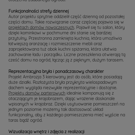
Funkcjonalności strefy dziennej
Autor projektu sprytnie oddzielił część dzienną od pozostałej
części domu. Takie rozwiązanie coraz częściej pojawia się w
projektach domów nowoczesnych
. Pojawił się tu salon, który
dzięki kominkowi w pochmurne dni stanie się bardziej
przytulny. Przestronna zamknięta kuchnia, która umożliwia
łatwiejszą aranżację i rozmieszczenie mebli oraz
zaprojektowana tuż obok kuchni spiżarnia, która ułatwia
zachowanie ładu i porządku. Liczne przeszklenia otwierają tą
cześć domu na ogród, łącząc ją z pięknym, dużym tarasem.
Reprezentacyjna bryła i ponadczasowy charakter
Projekt Ambrozja 3 kierowany jest do osób, które posiadają
duże działki. Rozłożysta bryła przykryta wielospadowym
dachem wygląda niezwykle reprezentacyjnie i dostojnie.
Projekty domów parterowych
idealnie komponują się z
otaczającym je krajobrazem, dając wrażenie doskonale
wpisanych w krajobraz. Dzięki usytuowanie pomieszczeń na
jednym poziomie możemy tak dostosować układ
funkcjonalny, aby z każdego pomieszczenia mieć wyjście na
taras bądź ogród.
Wizualizacja wnętrz i zdjęcia z realizacji