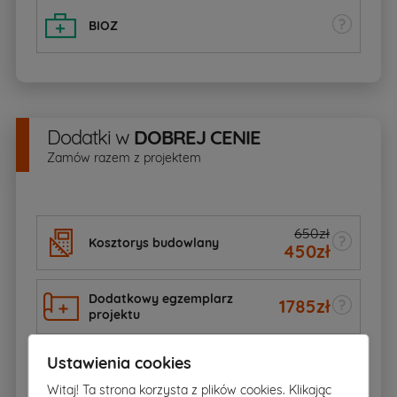
BIOZ
Dodatki
w
DOBREJ CENIE
Zamów razem z projektem
650zł
Kosztorys budowlany
450
zł
Dodatkowy egzemplarz
1785
zł
projektu
Ustawienia cookies
892
zł
Elektroniczna wersja projektu
Witaj! Ta strona korzysta z plików cookies. Klikając