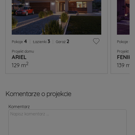
4
|
3
|
2
4
Pokoje
Łazienki
Garaż
Pokoje
Projekt domu
Projekt d
ARIEL
FENIKS
2
2
129 m
139 m
Komentarze o projekcie
Komentarz