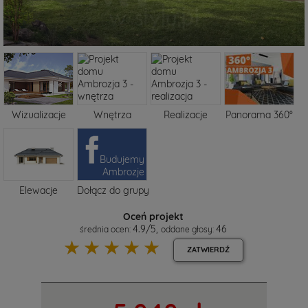
Wizualizacje
Wnętrza
Realizacje
Panorama 360°
Budujemy
Ambrozje
Elewacje
Dołącz do grupy
Oceń projekt
4.9
/
5
,
46
średnia ocen:
oddane głosy:
☆
☆
☆
☆
☆
ZATWIERDŹ