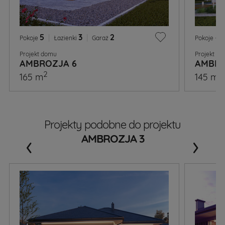
5
|
3
|
2
4
Pokoje
Łazienki
Garaż
Pokoje
Projekt domu
Projekt d
AMBROZJA 6
AMBRO
2
2
165 m
145 m
Projekty podobne do projektu
‹
›
AMBROZJA 3