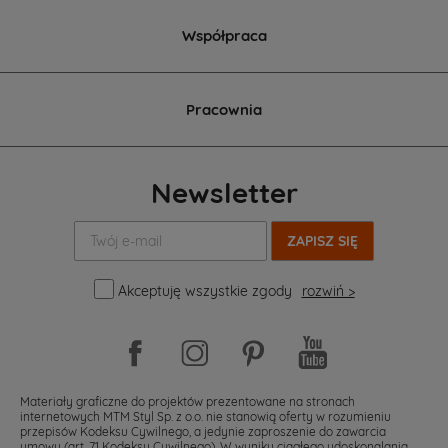
Współpraca
Pracownia
Newsletter
Twój
e-
mail:
Akceptuję wszystkie zgody
rozwiń >
Materiały graficzne do projektów prezentowane na stronach
internetowych MTM Styl Sp. z o.o. nie stanowią oferty w rozumieniu
przepisów Kodeksu Cywilnego, a jedynie zaproszenie do zawarcia
umowy (art. 71 Kodeksu Cywilnego). W wyniku ciągłego udoskonalania