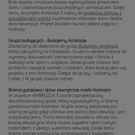
Brak skosów umożliwia lepsze wykorzystanie przestrzeni
domu i zaaranżowanie poszczególnych pomieszczeń. Dzięki
temu, że projekt Ambrozja 3 należy do
projektów domów z
wizualizacjami wnętrz
wyobrażenie własnego domu będzie
dużo łatwiejsze. Projekt posiada również piękne zdjęcia z
realizacji.
Grupa budujących - Budujemy Ambrozje
Zachęcamy do dołączenia do grupy
Budujemy Ambrozje
,
którą założyliśmy na Facebooku. Grupa to idealne miejsce do
wymiany doświadczeń, zamieszczania zdjęć i filmów z
realizacji oraz opinii o projekcie. Dzięki grupie możesz bez
problemu nawiązać kontakt z osobami, które budują dom wg
projektu z serii Ambrozja. Dołącz do grupy - czekamy na
Ciebie :) W grupie zawsze raźniej.
Brama garażowa i drzwi zewnętrzne marki Hormann
W projekcie AMBROZJA 3 został zaprojektowany
dwustanowiskowy garaż, który wyposażyliśmy w bramę
garażową marki Hormann. Wybór bramy garażowej jest
ważną decyzją, gdyż stanowi ona sporą część elewacji, i jest
wizytówką domu. Firma Hormann posiada w ofercie tzw.
bramę elewacyjna, którą można wypełnić takim samym
materiałem, z jakiego wykonano elewację. Dzięki temu
brama zostaje estetycznie zintegrowana z budynkiem.