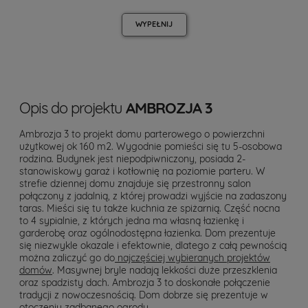
WYPEŁNIJ
Opis do projektu
AMBROZJA 3
Ambrozja 3 to projekt domu parterowego o powierzchni
użytkowej ok 160 m2. Wygodnie pomieści się tu 5-osobowa
rodzina. Budynek jest niepodpiwniczony, posiada 2-
stanowiskowy garaż i kotłownię na poziomie parteru. W
strefie dziennej domu znajduje się przestronny salon
połączony z jadalnią, z której prowadzi wyjście na zadaszony
taras. Mieści się tu także kuchnia ze spiżarnią. Część nocna
to 4 sypialnie, z których jedna ma własną łazienkę i
garderobę oraz ogólnodostępna łazienka. Dom prezentuje
się niezwykle okazale i efektownie, dlatego z całą pewnością
można zaliczyć go do
najczęściej wybieranych projektów
domów
. Masywnej bryle nadają lekkości duże przeszklenia
oraz spadzisty dach. Ambrozja 3 to doskonałe połączenie
tradycji z nowoczesnością. Dom dobrze się prezentuje w
otoczeniu zadbanego ogrodu.