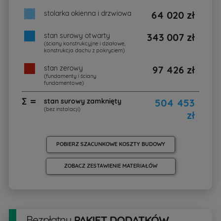
stolarka okienna i drzwiowa
64 020 zł
stan surowy otwarty
343 007 zł
(ściany konstrukcyjne i działowe,
konstrukcja dachu z pokryciem)
stan zerowy
97 426 zł
(fundamenty i ściany
fundamentowe)
∑ =
stan surowy zamknięty
504 453
(bez instalacji)
zł
POBIERZ SZACUNKOWE KOSZTY BUDOWY
ZOBACZ ZESTAWIENIE MATERIAŁÓW
Bezpłatny
PAKIET DODATKÓW