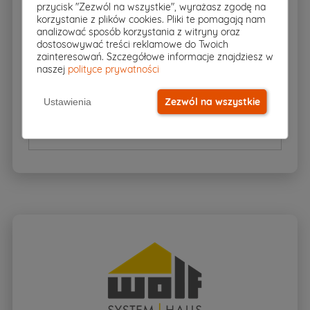
przycisk "Zezwól na wszystkie", wyrażasz zgodę na
korzystanie z plików cookies. Pliki te pomagają nam
70zł
Schemat szamba
analizować sposób korzystania z witryny oraz
60
zł
dostosowywać treści reklamowe do Twoich
zainteresowań. Szczegółowe informacje znajdziesz w
naszej
polityce prywatności
750
zł
Schemat rekuperacji
Zezwól na wszystkie
Ustawienia
Pompa ciepła
Na zapytanie