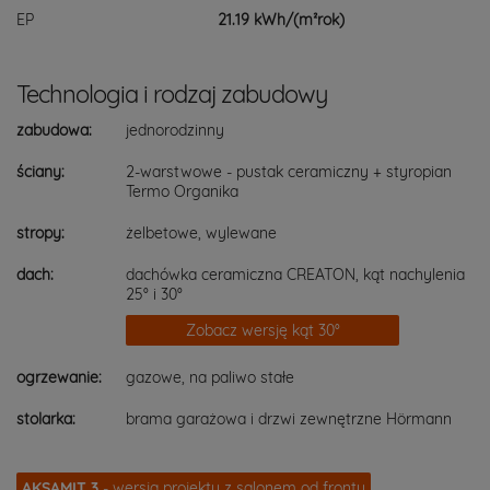
EP
21.19 kWh/(m²rok)
Technologia i rodzaj zabudowy
zabudowa:
jednorodzinny
ściany:
2-warstwowe - pustak ceramiczny + styropian
Termo Organika
stropy:
żelbetowe, wylewane
dach:
dachówka ceramiczna CREATON, kąt nachylenia
25° i 30°
Zobacz wersję kąt 30°
ogrzewanie:
gazowe, na paliwo stałe
stolarka:
brama garażowa i drzwi zewnętrzne Hörmann
AKSAMIT 3
- wersja projektu z salonem od frontu