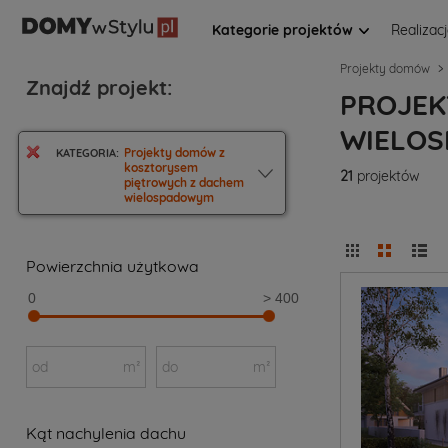
Kategorie projektów
Realizac
Projekty domów
Znajdź projekt:
PROJEK
WIELO
Projekty domów z
KATEGORIA:
kosztorysem
21
projektów
piętrowych z dachem
wielospadowym
Powierzchnia użytkowa
0
> 400
od
m²
do
m²
Kąt nachylenia dachu