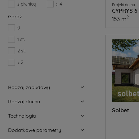
z piwnicą
> 4
Projekt domu
CYPRYS 6
Garaż
2
153 m
0
1 st.
2 st.
> 2
Rodzaj zabudowy
Rodzaj dachu
Solbet
Technologia
Dodatkowe parametry