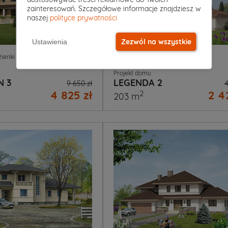
zainteresowań. Szczegółowe informacje znajdziesz w
naszej
polityce prywatności
Zezwól na wszystkie
Ustawienia
4
|
2
5
|
2
|
2
zienki
Garaż
Pokoje
Łazienki
Garaż
Projekt domu
N 3
LEGENDA 2
9 650 zł
4
4 825 zł
2 4
2
203 m