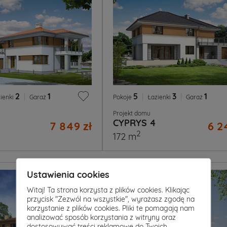
2
|
1
5
|
3
|
1
ienki
Garaż
Pokoje
Łazienki
Garaż
Projekt domu
CYPRYS 4
7 849 zł
6 2
2
172 m
Ustawienia cookies
Witaj! Ta strona korzysta z plików cookies. Klikając
przycisk "Zezwól na wszystkie", wyrażasz zgodę na
korzystanie z plików cookies. Pliki te pomagają nam
analizować sposób korzystania z witryny oraz
dostosowywać treści reklamowe do Twoich