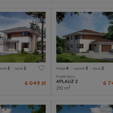
2
|
2
6
|
3
|
2
ienki
Garaż
Pokoje
Łazienki
Garaż
Projekt domu
APLAUZ 2
6 049 zł
6 7
2
210 m