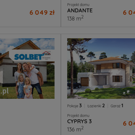
Projekt domu
ANDANTE
6 049 zł
6 0
2
138 m
3
|
2
|
1
Pokoje
Łazienki
Garaż
Projekt domu
CYPRYS 3
6 0
2
136 m