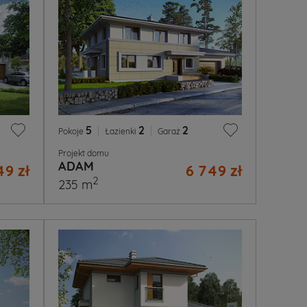
5
|
2
|
2
Pokoje
Łazienki
Garaż
Projekt domu
ADAM
49 zł
6 749 zł
2
235 m