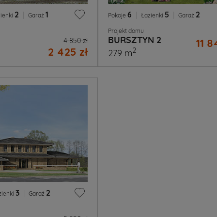
2
|
1
6
|
5
|
2
ienki
Garaż
Pokoje
Łazienki
Garaż
Projekt domu
BURSZTYN 2
4 850 zł
11 8
2 425 zł
2
279 m
3
|
2
zienki
Garaż