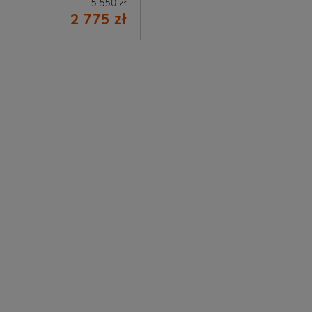
5 550 zł
2 775 zł
sz?