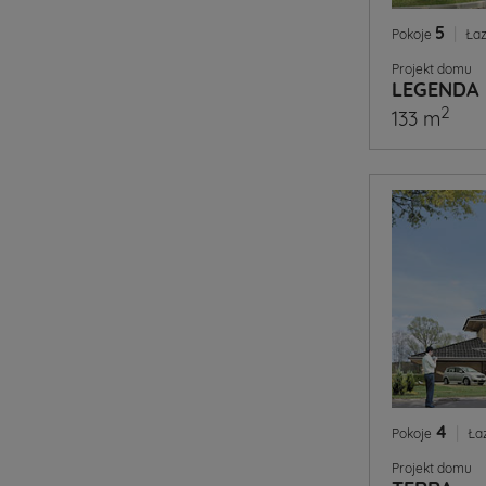
5
|
Pokoje
Łaz
Projekt domu
LEGENDA
2
133 m
4
|
Pokoje
Ła
Projekt domu