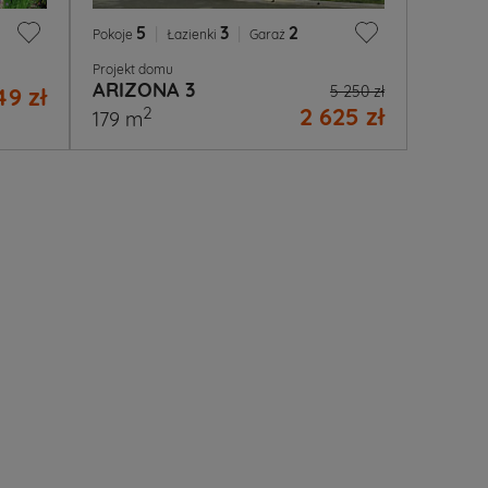
5
|
3
|
2
Pokoje
Łazienki
Garaż
Projekt domu
ARIZONA 3
49 zł
5 250 zł
2 625 zł
2
179 m