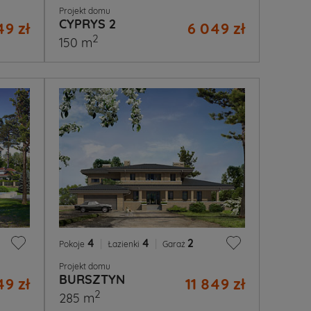
Projekt domu
CYPRYS 2
49 zł
6 049 zł
2
150 m
4
|
4
|
2
Pokoje
Łazienki
Garaż
Projekt domu
BURSZTYN
49 zł
11 849 zł
2
285 m