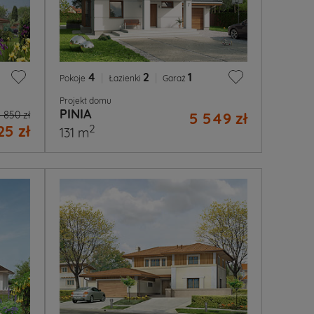
4
|
2
|
1
Pokoje
Łazienki
Garaż
Projekt domu
PINIA
 850 zł
5 549 zł
25 zł
2
131 m