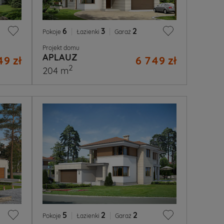
6
|
3
|
2
Pokoje
Łazienki
Garaż
Projekt domu
APLAUZ
49 zł
6 749 zł
2
204 m
5
|
2
|
2
Pokoje
Łazienki
Garaż