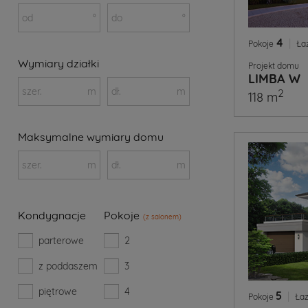
od
°
do
°
4
|
Pokoje
Ła
Wymiary działki
Projekt domu
LIMBA W
szer.
m
dł.
m
2
118 m
Maksymalne wymiary domu
szer.
m
dł.
m
Kondygnacje
Pokoje
(z salonem)
parterowe
2
z poddaszem
3
piętrowe
4
5
|
Pokoje
Łaz