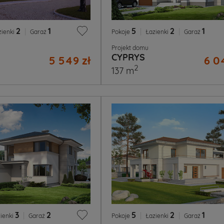
2
|
1
5
|
2
|
1
zienki
Garaż
Pokoje
Łazienki
Garaż
Projekt domu
CYPRYS
5 549 zł
6 0
2
137 m
3
|
2
5
|
2
|
1
ienki
Garaż
Pokoje
Łazienki
Garaż