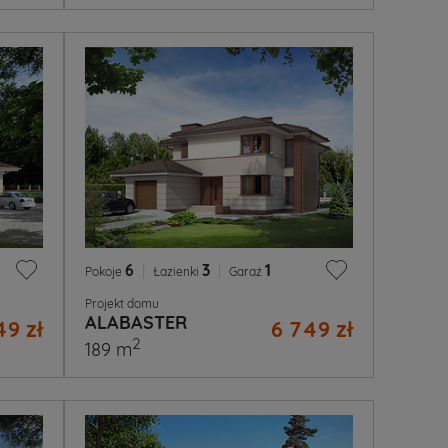
6
|
3
|
1
Pokoje
Łazienki
Garaż
Projekt domu
ALABASTER
49 zł
6 749 zł
2
189 m