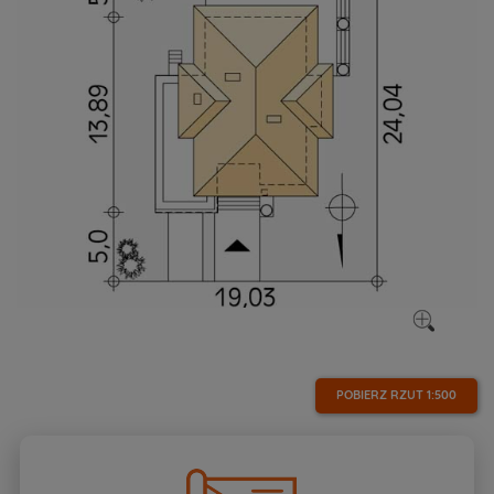
POBIERZ RZUT
1:500