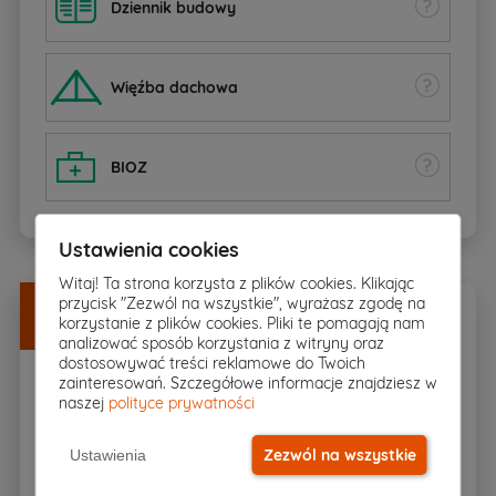
Dziennik budowy
W
ięźba dachowa
BIOZ
Ustawienia cookies
Witaj! Ta strona korzysta z plików cookies. Klikając
Dodatki
w
DOBREJ CENIE
przycisk "Zezwól na wszystkie", wyrażasz zgodę na
korzystanie z plików cookies. Pliki te pomagają nam
Zamów razem z projektem
analizować sposób korzystania z witryny oraz
dostosowywać treści reklamowe do Twoich
zainteresowań. Szczegółowe informacje znajdziesz w
naszej
polityce prywatności
600zł
Kosztorys budowlany
400
zł
Zezwól na wszystkie
Ustawienia