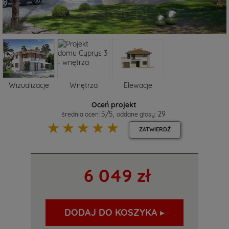
Wizualizacje
Wnętrza
Elewacje
Oceń projekt
5
/
5
,
29
średnia ocen:
oddane głosy:
☆
☆
☆
☆
☆
ZATWIERDŹ
6 049 zł
DODAJ DO KOSZYKA ▸