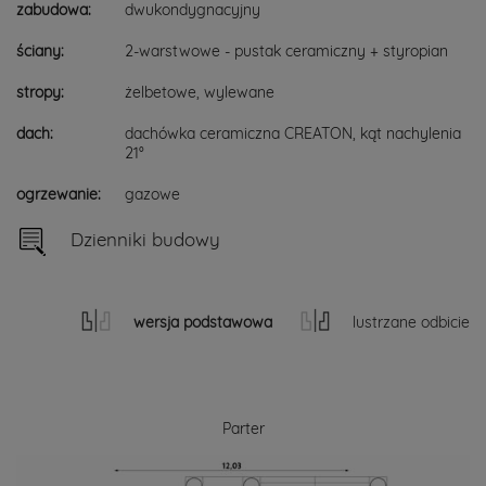
zabudowa:
dwukondygnacyjny
ściany:
2-warstwowe - pustak ceramiczny + styropian
stropy:
żelbetowe, wylewane
dach:
dachówka ceramiczna CREATON, kąt nachylenia
21°
ogrzewanie:
gazowe
Dzienniki budowy
wersja podstawowa
lustrzane odbicie
Parter