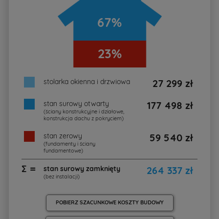
67%
23%
stolarka okienna i drzwiowa
27 299 zł
stan surowy otwarty
177 498 zł
(ściany konstrukcyjne i działowe,
konstrukcja dachu z pokryciem)
stan zerowy
59 540 zł
(fundamenty i ściany
fundamentowe)
∑ =
stan surowy zamknięty
264 337 zł
(bez instalacji)
POBIERZ SZACUNKOWE KOSZTY BUDOWY