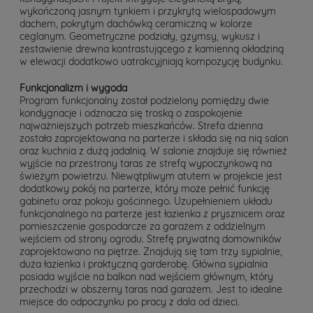
wykończoną jasnym tynkiem i przykrytą wielospadowym
dachem, pokrytym dachówką ceramiczną w kolorze
ceglanym. Geometryczne podziały, gzymsy, wykusz i
zestawienie drewna kontrastującego z kamienną okładziną
w elewacji dodatkowo uatrakcyjniają kompozycję budynku.
Funkcjonalizm i wygoda
Program funkcjonalny został podzielony pomiędzy dwie
kondygnacje i odznacza się troską o zaspokojenie
najważniejszych potrzeb mieszkańców. Strefa dzienna
została zaprojektowana na parterze i składa się na nią salon
oraz kuchnia z dużą jadalnią. W salonie znajduje się również
wyjście na przestrony taras ze strefą wypoczynkową na
świeżym powietrzu. Niewątpliwym atutem w projekcie jest
dodatkowy pokój na parterze, który może pełnić funkcję
gabinetu oraz pokoju gościnnego. Uzupełnieniem układu
funkcjonalnego na parterze jest łazienka z prysznicem oraz
pomieszczenie gospodarcze za garażem z oddzielnym
wejściem od strony ogrodu. Strefę prywatną domowników
zaprojektowano na piętrze. Znajdują się tam trzy sypialnie,
duża łazienka i praktyczną garderobę. Główna sypialnia
posiada wyjście na balkon nad wejściem głównym, który
przechodzi w obszerny taras nad garażem. Jest to idealne
miejsce do odpoczynku po pracy z dala od dzieci.