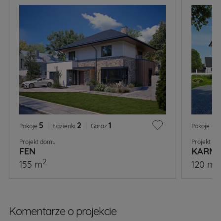
5
|
2
|
1
4
Pokoje
Łazienki
Garaż
Pokoje
Projekt domu
Projekt d
FEN
KARM
2
2
155 m
120 m
Komentarze o projekcie