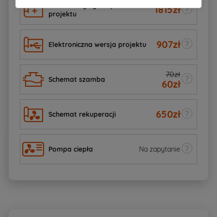
Dodatkowy egzemplarz
1815
zł
projektu
907
zł
Elektroniczna wersja projektu
70zł
Schemat szamba
60
zł
650
zł
Schemat rekuperacji
Pompa ciepła
Na zapytanie