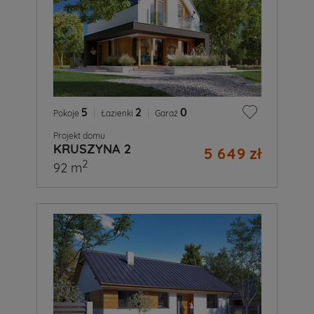
5
|
2
|
0
Pokoje
Łazienki
Garaż
Projekt domu
KRUSZYNA 2
5 649 zł
2
92 m