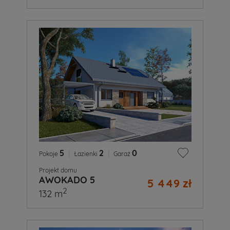
5
|
2
|
0
Pokoje
Łazienki
Garaż
Projekt domu
AWOKADO 5
5 449 zł
2
132 m