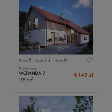
5
|
2
|
0
Pokoje
Łazienki
Garaż
Projekt domu
WERANDA 7
6 149 zł
2
155 m