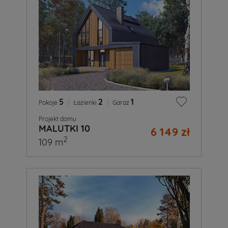
5
|
2
|
1
Pokoje
Łazienki
Garaż
Projekt domu
MALUTKI 10
6 149 zł
2
109 m