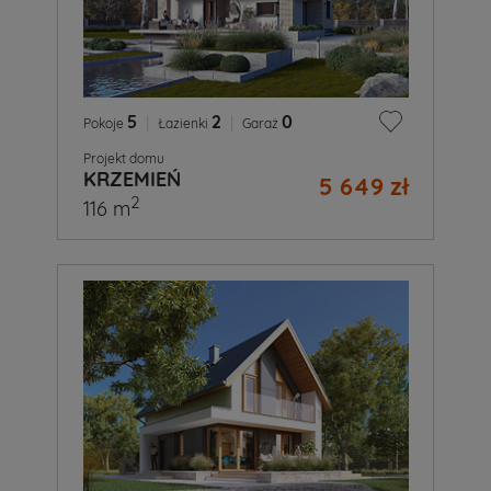
5
|
2
|
0
Pokoje
Łazienki
Garaż
Projekt domu
KRZEMIEŃ
5 649 zł
2
116 m