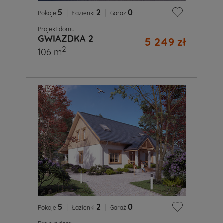
5
|
2
|
0
Pokoje
Łazienki
Garaż
Projekt domu
GWIAZDKA 2
5 249 zł
2
106 m
5
|
2
|
0
Pokoje
Łazienki
Garaż