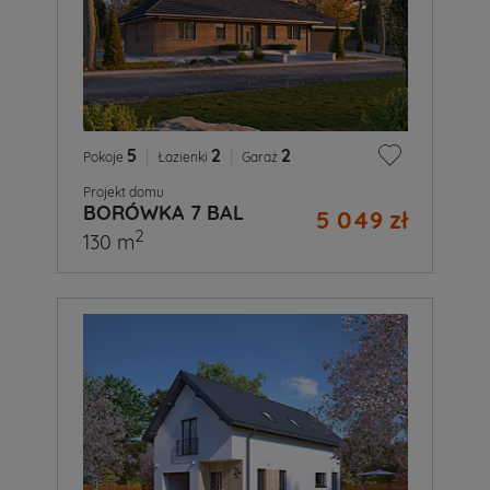
5
|
2
|
2
Pokoje
Łazienki
Garaż
Projekt domu
BORÓWKA 7 BAL
5 049 zł
2
130 m