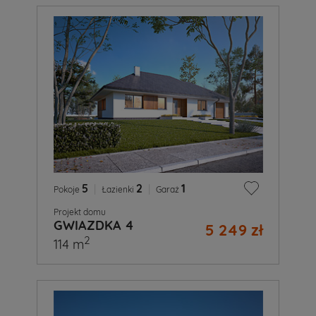
5
|
2
|
1
Pokoje
Łazienki
Garaż
Projekt domu
GWIAZDKA 4
5 249 zł
2
114 m