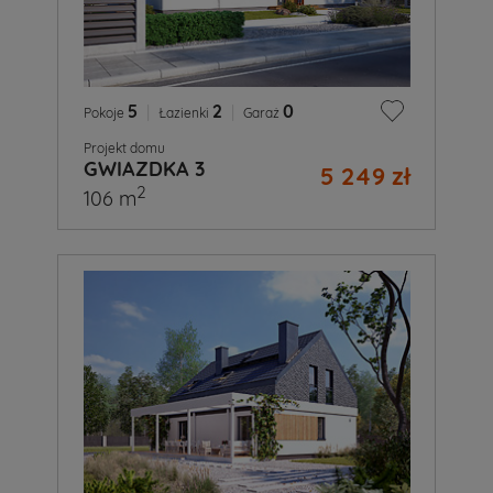
5
|
2
|
0
Pokoje
Łazienki
Garaż
Projekt domu
GWIAZDKA 3
5 249 zł
2
106 m