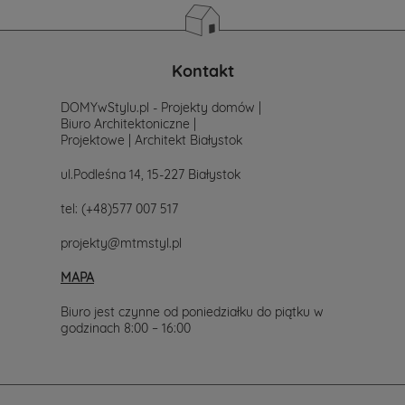
się
z
nami.
Mailowo
Kontakt
projekty@mtmstyl.pl
lub
DOMYwStylu.pl - Projekty domów |
telefonicznie
Biuro Architektoniczne |
577-
Projektowe | Architekt Białystok
007-
517.
ul.Podleśna 14, 15-227 Białystok
Chętnie
wesprzemy
tel:
(+48)577 007 517
Cię
w
projekty@mtmstyl.pl
wyborze
projektu
domu.
MAPA
Biuro jest czynne od poniedziałku do piątku w
godzinach 8:00 – 16:00