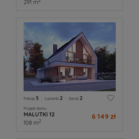
2
291 m
5
|
2
|
2
Pokoje
Łazienki
Garaż
Projekt domu
MALUTKI 12
6 149 zł
2
108 m