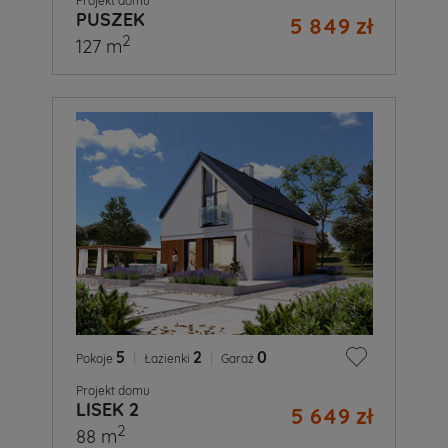
Projekt domu
PUSZEK
5 849 zł
2
127 m
5
|
2
|
0
Pokoje
Łazienki
Garaż
Projekt domu
LISEK 2
5 649 zł
2
88 m