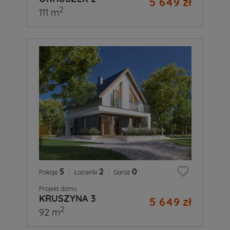
5 649 zł
2
111 m
5
|
2
|
0
Pokoje
Łazienki
Garaż
Projekt domu
KRUSZYNA 3
5 649 zł
2
92 m