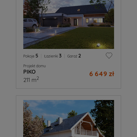
5
|
3
|
2
Pokoje
Łazienki
Garaż
Projekt domu
PIKO
6 649 zł
2
211 m