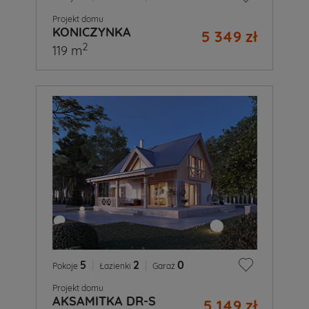
Projekt domu
KONICZYNKA
5 349 zł
2
119 m
5
|
2
|
0
Pokoje
Łazienki
Garaż
Projekt domu
AKSAMITKA DR-S
5 149 zł