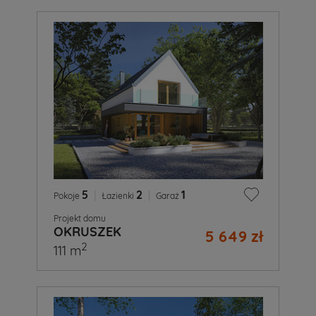
5
|
2
|
1
Pokoje
Łazienki
Garaż
Projekt domu
OKRUSZEK
5 649 zł
2
111 m