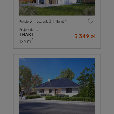
5
|
3
|
1
Pokoje
Łazienki
Garaż
Projekt domu
TRAKT
5 349 zł
2
123 m