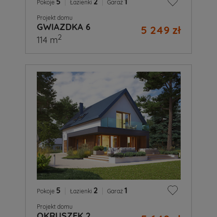
5
|
2
|
1
Pokoje
Łazienki
Garaż
Projekt domu
GWIAZDKA 6
5 249 zł
2
114 m
5
|
2
|
1
Pokoje
Łazienki
Garaż
Projekt domu
OKRUSZEK 2