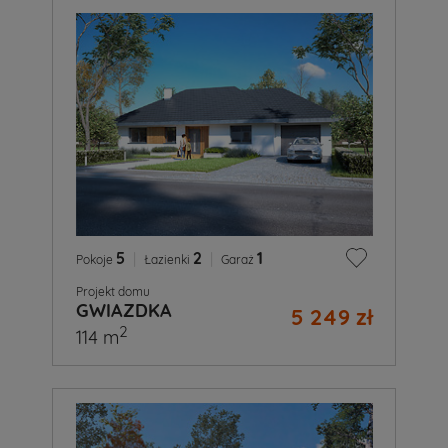
5
|
2
|
1
Pokoje
Łazienki
Garaż
Projekt domu
GWIAZDKA
5 249 zł
2
114 m