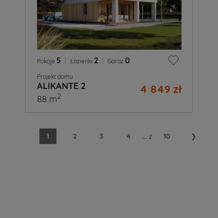
5
|
2
|
0
Pokoje
Łazienki
Garaż
Projekt domu
ALIKANTE 2
4 849 zł
2
88 m
1
2
3
4
...
z
10
❯
A
Ty
już
wiesz