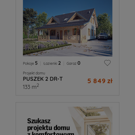
5
|
2
|
0
Pokoje
Łazienki
Garaż
Projekt domu
PUSZEK 2 DR-T
5 849 zł
2
133 m