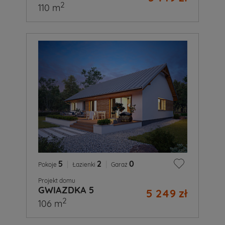
2
110 m
5
|
2
|
0
Pokoje
Łazienki
Garaż
Projekt domu
GWIAZDKA 5
5 249 zł
2
106 m