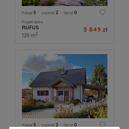
5
|
2
|
0
Pokoje
Łazienki
Garaż
Projekt domu
RUFUS
5 849 zł
2
129 m
5
|
2
|
0
Pokoje
Łazienki
Garaż