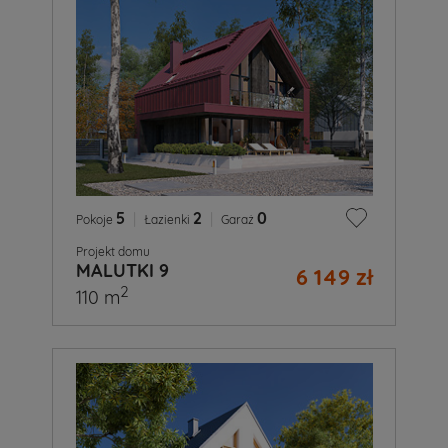
5
|
2
|
0
Pokoje
Łazienki
Garaż
Projekt domu
MALUTKI 9
6 149 zł
2
110 m