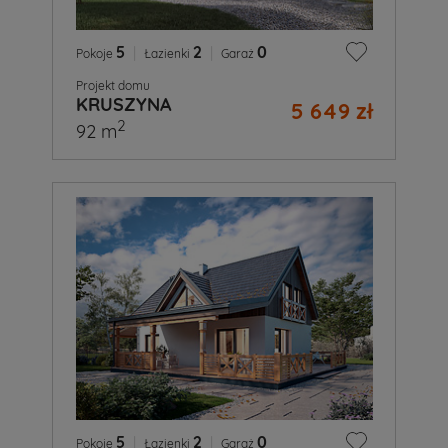
5
|
2
|
0
Pokoje
Łazienki
Garaż
Projekt domu
KRUSZYNA
5 649 zł
2
92 m
5
|
2
|
0
Pokoje
Łazienki
Garaż