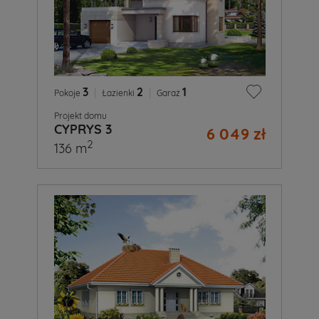
3
|
2
|
1
Pokoje
Łazienki
Garaż
Projekt domu
CYPRYS 3
6 049 zł
2
136 m