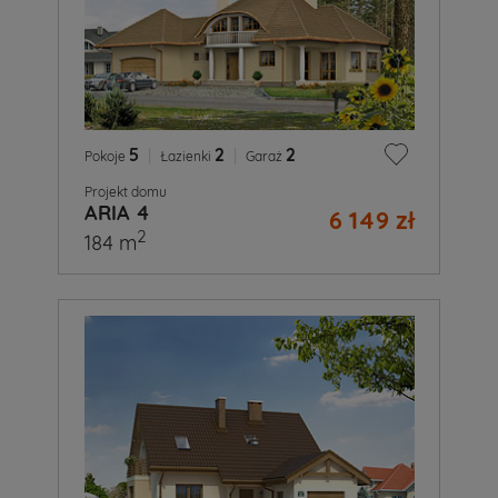
5
|
2
|
2
Pokoje
Łazienki
Garaż
Projekt domu
ARIA 4
6 149 zł
2
184 m