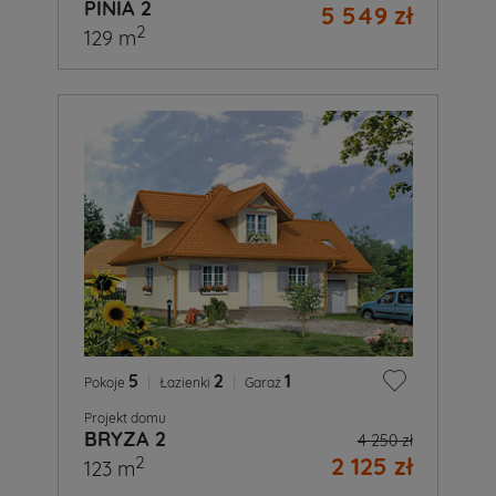
PINIA 2
5 549 zł
2
129 m
5
|
2
|
1
Pokoje
Łazienki
Garaż
Projekt domu
BRYZA 2
4 250 zł
2 125 zł
2
123 m