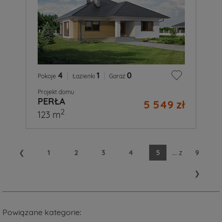
4
|
1
|
0
Pokoje
Łazienki
Garaż
Projekt domu
PERŁA
5 549 zł
2
123 m
❮
1
2
3
4
5
...
z
9
❯
Powiązane kategorie: