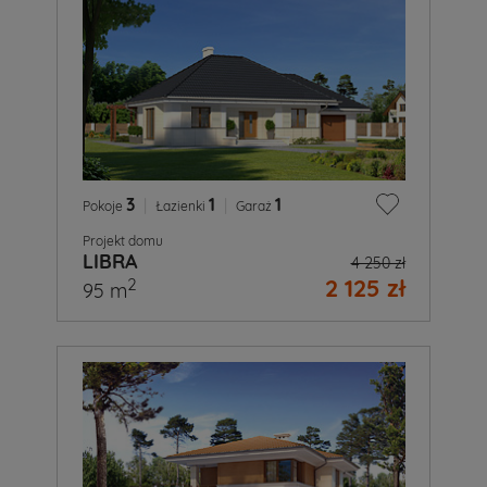
3
|
1
|
1
Pokoje
Łazienki
Garaż
Projekt domu
LIBRA
4 250 zł
2 125 zł
2
95 m