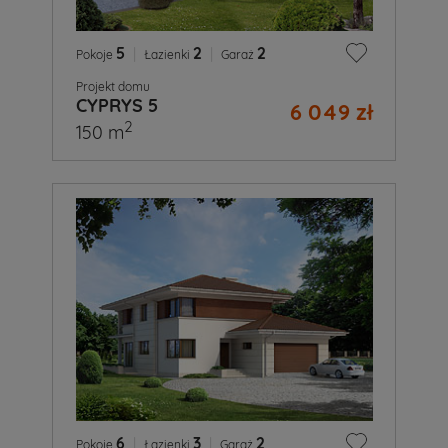
5
|
2
|
2
Pokoje
Łazienki
Garaż
Projekt domu
CYPRYS 5
6 049 zł
2
150 m
6
|
3
|
2
Pokoje
Łazienki
Garaż