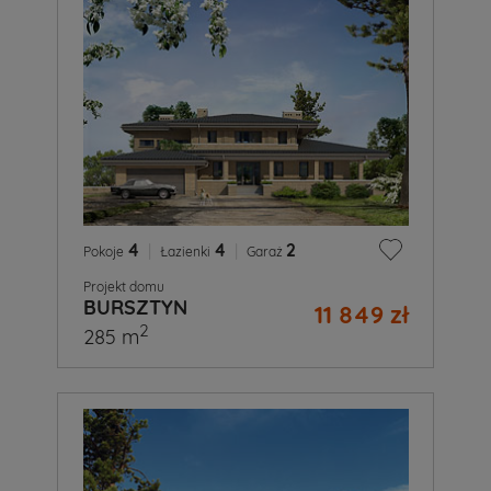
4
|
4
|
2
Pokoje
Łazienki
Garaż
Projekt domu
BURSZTYN
11 849 zł
2
285 m