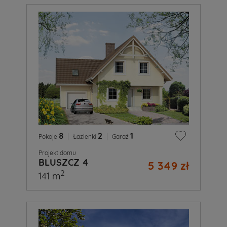
8
|
2
|
1
Pokoje
Łazienki
Garaż
Projekt domu
BLUSZCZ 4
5 349 zł
2
141 m