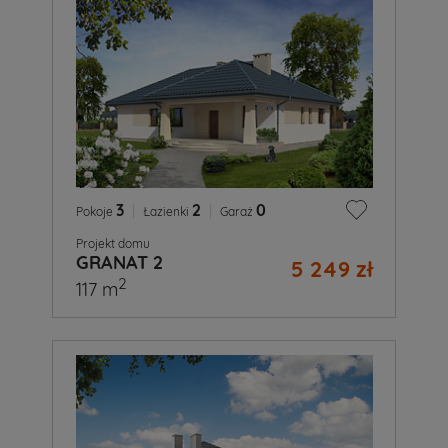
3
|
2
|
0
Pokoje
Łazienki
Garaż
Projekt domu
GRANAT 2
5 249 zł
2
117 m