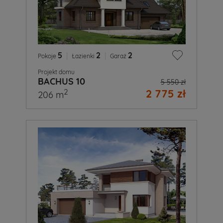
5
|
2
|
2
Pokoje
Łazienki
Garaż
Projekt domu
BACHUS 10
5 550 zł
2 775 zł
2
206 m