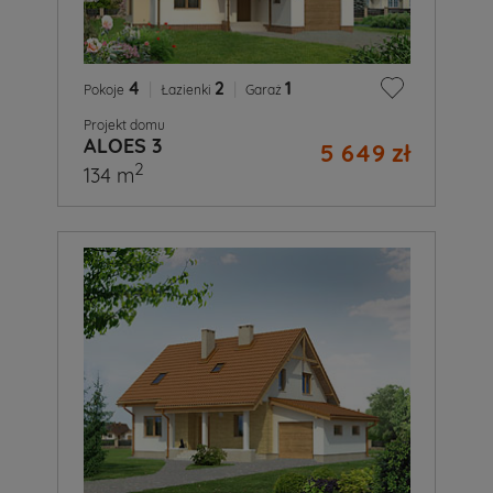
4
|
2
|
1
Pokoje
Łazienki
Garaż
Projekt domu
ALOES 3
5 649 zł
2
134 m