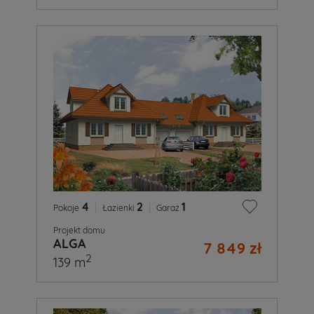
4
|
2
|
1
Pokoje
Łazienki
Garaż
Projekt domu
ALGA
7 849 zł
2
139 m