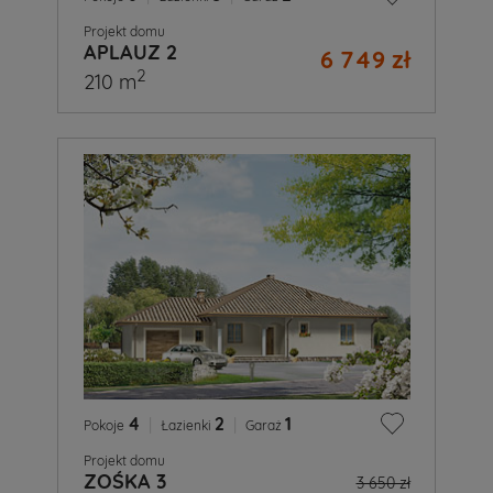
Projekt domu
APLAUZ 2
6 749 zł
2
210 m
4
|
2
|
1
Pokoje
Łazienki
Garaż
Projekt domu
ZOŚKA 3
3 650 zł