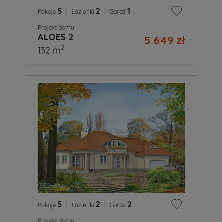
5
|
2
|
1
Pokoje
Łazienki
Garaż
Projekt domu
ALOES 2
5 649 zł
2
132 m
5
|
2
|
2
Pokoje
Łazienki
Garaż
Projekt domu