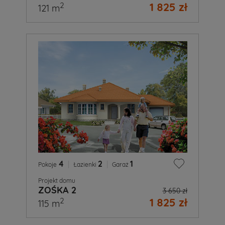
1 825 zł
2
121 m
4
|
2
|
1
Pokoje
Łazienki
Garaż
Projekt domu
ZOŚKA 2
3 650 zł
1 825 zł
2
115 m