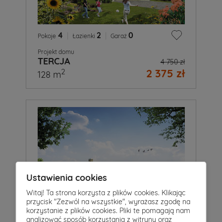
4
|
2
|
0
Pokoje
Łazienki
Garaż
Projekt domu
TERCJA
4 750 zł
2 375 zł
2
128 m
Ustawienia cookies
Witaj! Ta strona korzysta z plików cookies. Klikając
przycisk "Zezwól na wszystkie", wyrażasz zgodę na
korzystanie z plików cookies. Pliki te pomagają nam
analizować sposób korzystania z witryny oraz