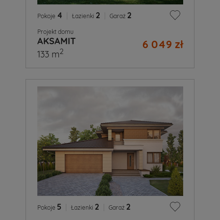
4
|
2
|
2
Pokoje
Łazienki
Garaż
Projekt domu
AKSAMIT
6 049 zł
2
133 m
5
|
2
|
2
Pokoje
Łazienki
Garaż