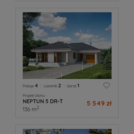
4
|
2
|
1
Pokoje
Łazienki
Garaż
Projekt domu
NEPTUN 5 DR-T
5 549 zł
2
136 m