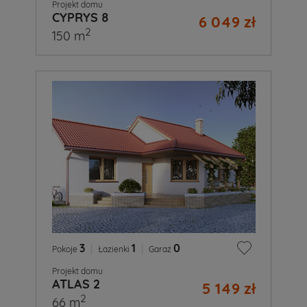
Projekt domu
CYPRYS 8
6 049 zł
2
150 m
3
|
1
|
0
Pokoje
Łazienki
Garaż
Projekt domu
ATLAS 2
5 149 zł
2
66 m