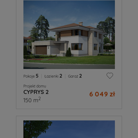
5
|
2
|
2
Pokoje
Łazienki
Garaż
Projekt domu
CYPRYS 2
6 049 zł
2
150 m