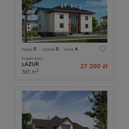
0
|
0
|
4
Pokoje
Łazienki
Garaż
Projekt domu
LAZUR
27 200 zł
2
385 m