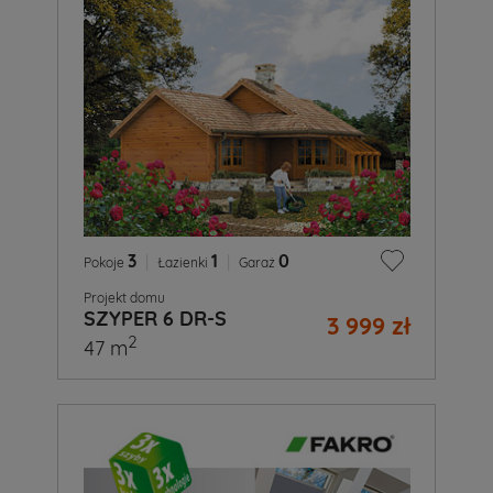
3
|
1
|
0
Pokoje
Łazienki
Garaż
Projekt domu
SZYPER 6 DR-S
3 999 zł
2
47 m