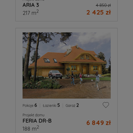
ARIA 3
4 850 zł
2 425 zł
2
217 m
6
|
5
|
2
Pokoje
Łazienki
Garaż
Projekt domu
FERIA DR-B
6 849 zł
2
188 m