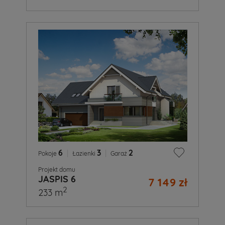
6
|
3
|
2
Pokoje
Łazienki
Garaż
Projekt domu
JASPIS 6
7 149 zł
2
233 m