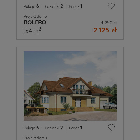
6
|
2
|
1
Pokoje
Łazienki
Garaż
Projekt domu
BOLERO
4 250 zł
2 125 zł
2
164 m
6
|
2
|
1
Pokoje
Łazienki
Garaż
Projekt domu