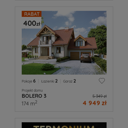
6
|
2
|
2
Pokoje
Łazienki
Garaż
Projekt domu
BOLERO 3
5 349 zł
4 949 zł
2
174 m