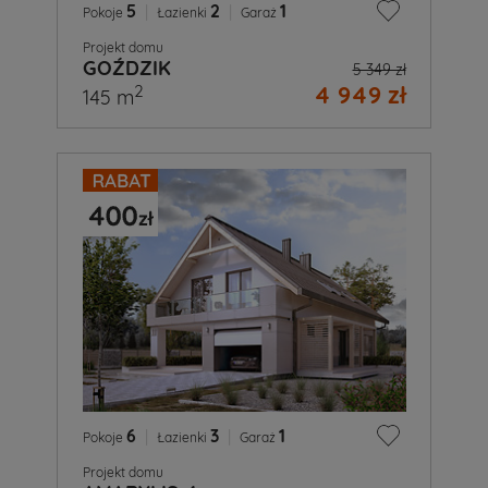
5
|
2
|
1
Pokoje
Łazienki
Garaż
Projekt domu
GOŹDZIK
5 349 zł
4 949 zł
2
145 m
6
|
3
|
1
Pokoje
Łazienki
Garaż
Projekt domu