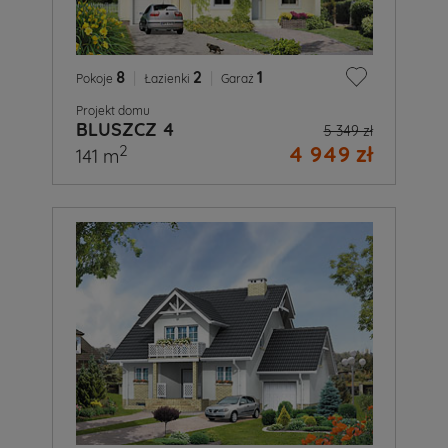
8
|
2
|
1
Pokoje
Łazienki
Garaż
Projekt domu
BLUSZCZ 4
5 349 zł
4 949 zł
2
141 m