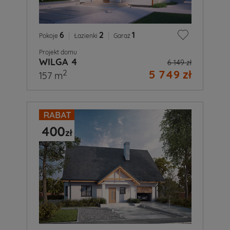
6
|
2
|
1
Pokoje
Łazienki
Garaż
Projekt domu
WILGA 4
6 149 zł
5 749 zł
2
157 m