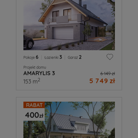
6
|
3
|
2
Pokoje
Łazienki
Garaż
Projekt domu
AMARYLIS 3
6 149 zł
5 749 zł
2
153 m