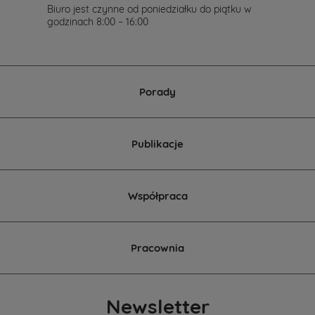
Cię
Biuro jest czynne od poniedziałku do piątku w
w
godzinach 8:00 – 16:00
wyborze
projektu
domu.
Porady
Publikacje
Współpraca
Pracownia
Newsletter