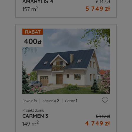
AMARYLIS 4
6 149 zł
5 749 zł
2
157 m
5
|
2
|
1
Pokoje
Łazienki
Garaż
Projekt domu
CARMEN 3
5 149 zł
4 749 zł
2
149 m