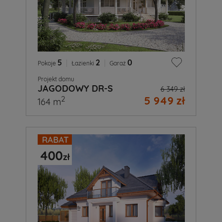
5
|
2
|
0
Pokoje
Łazienki
Garaż
Projekt domu
JAGODOWY DR-S
6 349 zł
5 949 zł
2
164 m