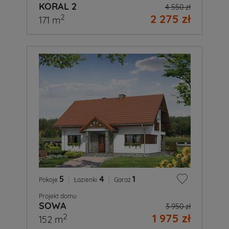
KORAL 2
4 550 zł
2 275 zł
2
171 m
5
|
4
|
1
Pokoje
Łazienki
Garaż
Projekt domu
SOWA
3 950 zł
1 975 zł
2
152 m