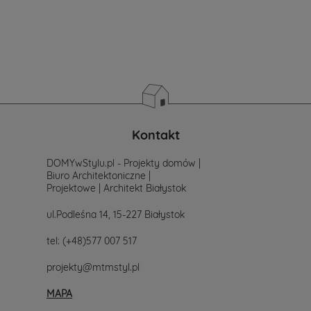
potrzeb
i
wymagań.
Zastanawiasz
się
od
czego
zacząć
poszukiwania
projektu,
po
Kontakt
prostu
skontaktuj
DOMYwStylu.pl - Projekty domów |
się
Biuro Architektoniczne |
z
Projektowe | Architekt Białystok
nami.
Mailowo
ul.Podleśna 14, 15-227 Białystok
projekty@mtmstyl.pl
lub
tel:
(+48)577 007 517
telefonicznie
577-
projekty@mtmstyl.pl
007-
517.
MAPA
Chętnie
wesprzemy