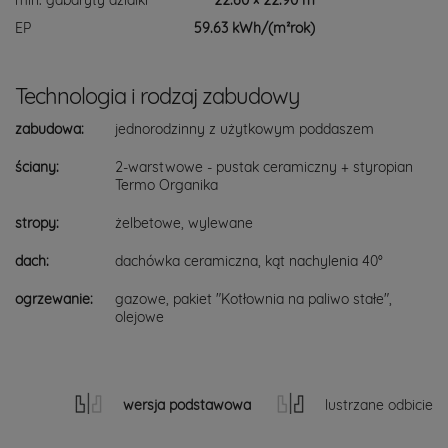
EP
59.63 kWh/(m²rok)
Technologia i rodzaj zabudowy
zabudowa:
jednorodzinny z użytkowym poddaszem
ściany:
2-warstwowe - pustak ceramiczny + styropian
Termo Organika
stropy:
żelbetowe, wylewane
dach:
dachówka ceramiczna, kąt nachylenia 40°
ogrzewanie:
gazowe, pakiet "Kotłownia na paliwo stałe",
olejowe
wersja podstawowa
lustrzane odbicie