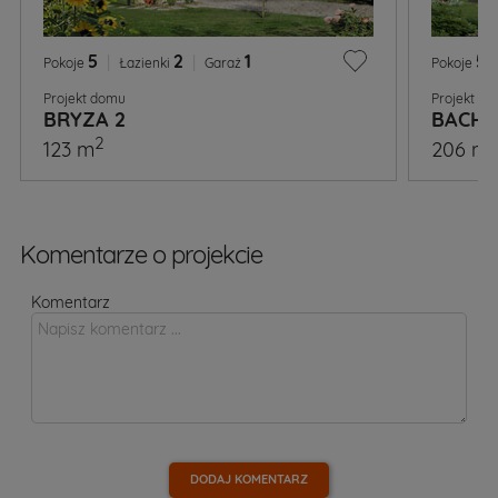
5
|
2
|
1
5
|
Pokoje
Łazienki
Garaż
Pokoje
Projekt domu
Projekt d
BRYZA 2
BACHU
2
123 m
206 m
Komentarze o projekcie
Komentarz
DODAJ KOMENTARZ