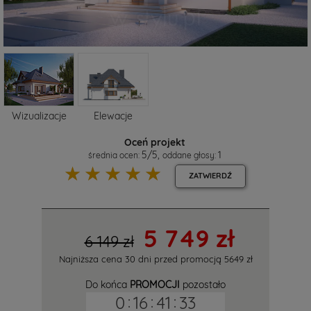
Wizualizacje
Elewacje
Oceń projekt
5
/
5
,
1
średnia ocen:
oddane głosy:
☆
☆
☆
☆
☆
ZATWIERDŹ
5 749 zł
6 149 zł
Najniższa cena 30 dni przed promocją
5649 zł
Do końca
PROMOCJI
pozostało
0
:
16
:
41
:
32