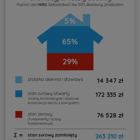
Poziom cen
netto
: Sekocenbud I kw 2011, dostawcy, producenci
5%
65%
29%
stolarka okienna i drzwiowa
14 347 zł
stan surowy otwarty
172 335 zł
(ściany konstrukcyjne i działowe,
konstrukcja dachu z pokryciem)
stan zerowy
76 528 zł
(fundamenty i ściany
fundamentowe)
∑ =
stan surowy zamknięty
263 210 zł