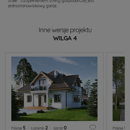
stałe”. Uzupełnieniem strefy gospodarczej jest
jednostanowiskowy garaż.
Inne wersje projektu
WILGA 4
5
|
2
|
0
5
|
Pokoje
Łazienki
Garaż
Pokoje