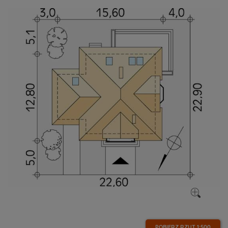
POBIERZ RZUT
1:500