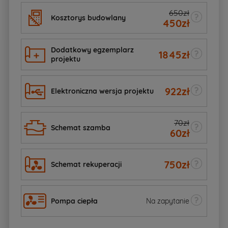
650zł
Kosztorys budowlany
450
zł
Dodatkowy egzemplarz
1845
zł
projektu
922
zł
Elektroniczna wersja projektu
70zł
Schemat szamba
60
zł
750
zł
Schemat rekuperacji
Pompa ciepła
Na zapytanie