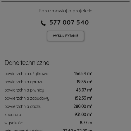
Porozmawiaj o projekcie
577 007 540
WYŚLIJ
PYTANIE
Dane techniczne
powierzchnia użytkowa
156.54 m²
powierzchnia garażu
19.85 m²
powierzchnia piwnicy
48.07 m²
powierzchnia zabudowy
152.53 m²
powierzchnia dachu
280.00 m²
kubatura
931.00 m³
wysokość
8.77 m
min. gabaryty działki
22.60 × 22.90 m