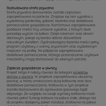
Rozbudowana strefa prywatna
Strefa prywatna domowników została częściowo
zaprojektowana na parterze. Znajduje się tam sypialnia z
wydzieloną garderobą, gabinet, łazienka oraz dodatkowe
pomieszczenie gospodarcze. Komfortowo zaprojektowane
poddasze mieści trzy ustawne sypialnie, z których dwie
posiadają wyjście na balkon. Dzięki lukarnom oraz oknom
dachowym, pokoje są bardzo dobrze doświetlone
naturalnym światłem. Ogólnodostępna łazienka mieści pełny
program użytkowy z wanną, prysznicem oraz wydzielonym
miejscem na pralkę. Na półpiętrze zaprojektowano
dodatkowe pomieszczenie, którego przeznaczenie użytkowe
mieszkańcy mogą dostosować do własnych potrzeb.
Zaplecze gospodarcze w piwnicy
Projekt Wilga 4 należy również do kategorii
projektów
domów z piwnicą
. W projekcie zaprojektowano obszerną
piwnicę, w której umieszczono dużą kotłownię oraz dwa
dodatkowe pomieszczenia. Kotłownia w tym projekcie
została dostosowana do ogrzewania gazowego bądź
olejowego. Ze względu na swoje wymiary kotłownia może
również pełnić funkcję kotłowni na paliwo stałe, dlatego też
do projektu dodajemy pakiet instalacji „Kotłownia na paliwo