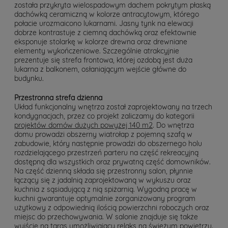
została przykryta wielospadowym dachem pokrytym płaską
dachówką ceramiczną w kolorze antracytowym, którego
połacie urozmaicono lukarnami. Jasny tynk na elewacji
dobrze kontrastuje z ciemną dachówką oraz efektownie
eksponuje stolarkę w kolorze drewna oraz drewniane
elementy wykończeniowe. Szczególnie atrakcyjnie
prezentuje się strefa frontowa, której ozdobą jest duża
lukarna z balkonem, osłaniającym wejście główne do
budynku.
Przestronna strefa dzienna
Układ funkcjonalny wnętrza został zaprojektowany na trzech
kondygnacjach, przez co projekt zaliczamy do kategorii
projektów domów dużych powyżej 140 m2
. Do wnętrza
domu prowadzi obszerny wiatrołap z pojemną szafą w
zabudowie, który następnie prowadzi do obszernego holu
rozdzielającego przestrzeń parteru na część rekreacyjną
dostępną dla wszystkich oraz prywatną część domowników.
Na część dzienną składa się przestronny salon, płynnie
łączący się z jadalnią zaprojektowaną w wykuszu oraz
kuchnia z sąsiadującą z nią spiżarnią. Wygodną pracę w
kuchni gwarantuje optymalnie zorganizowany program
użytkowy z odpowiednią ilością powierzchni roboczych oraz
miejsc do przechowywania. W salonie znajduje się także
wyjście na taras umożliwiający relaks na świeżym powietrzu.