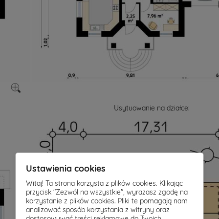
Usytuowanie na działce:
Ustawienia cookies
Witaj! Ta strona korzysta z plików cookies. Klikając
przycisk "Zezwól na wszystkie", wyrażasz zgodę na
korzystanie z plików cookies. Pliki te pomagają nam
analizować sposób korzystania z witryny oraz
dostosowywać treści reklamowe do Twoich