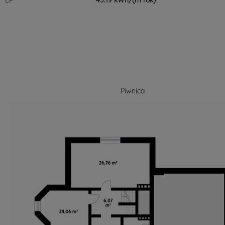
EP
45.19 kWh/(m²rok)
Piwnica