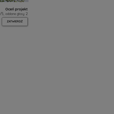
Oceń projekt
/
5
,
2
oddane głosy:
ZATWIERDŹ