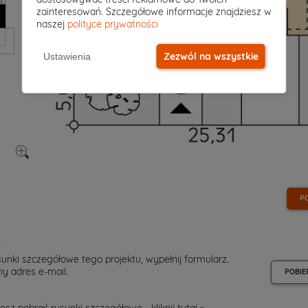
zainteresowań. Szczegółowe informacje znajdziesz w
naszej
polityce prywatności
Zezwól na wszystkie
Ustawienia
P
e
unki szczegółowe tego projektu, wypełnij formularz.
y adres e-mail.
POBIE
esz pobrać rysunki szczegółowe - kliknij
tutaj »