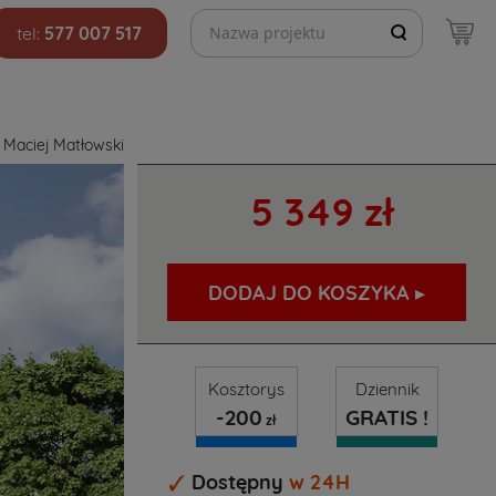
Szukaj projektów
tel:
577 007 517
 Maciej Matłowski
5 349 zł
DODAJ DO KOSZYKA ▸
Kosztorys
Dziennik
-200
GRATIS !
zł
Dostępny
w 24H