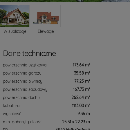
Wizualizacje
Elewacje
Dane techniczne
powierzchnia użytkowa
173.64 m²
powierzchnia garażu
35.58 m²
powierzchnia piwnicy
77.25 m²
powierzchnia zabudowy
167.73 m²
powierzchnia dachu
262.64 m²
kubatura
1113.00 m³
wysokość
9.36 m
min. gabaryty działki
25.31 × 22.23 m