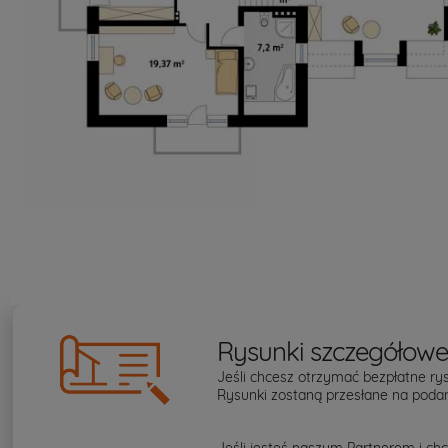
Rysunki szczegółow
Jeśli chcesz otrzymać bezpłatne rys
Rysunki zostaną przesłane na podan
Jeśli jesteś naszym Partnerem i chc