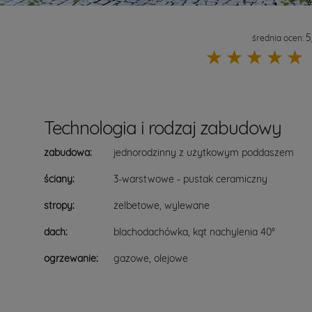
5
średnia ocen:
☆
☆
☆
☆
☆
Technologia i rodzaj zabudowy
zabudowa:
jednorodzinny z użytkowym poddaszem
ściany:
3-warstwowe - pustak ceramiczny
stropy:
żelbetowe, wylewane
dach:
blachodachówka, kąt nachylenia 40°
ogrzewanie:
gazowe, olejowe