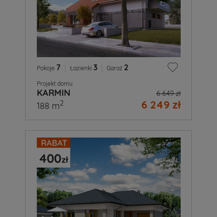
7
|
3
|
2
Pokoje
Łazienki
Garaż
Projekt domu
KARMIN
6 649 zł
6 249 zł
2
188 m