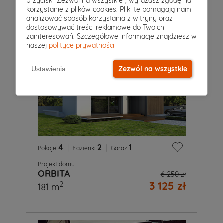
przycisk "Zezwól na wszystkie", wyrażasz zgodę na
korzystanie z plików cookies. Pliki te pomagają nam
analizować sposób korzystania z witryny oraz
dostosowywać treści reklamowe do Twoich
zainteresowań. Szczegółowe informacje znajdziesz w
naszej
polityce prywatności
Zezwól na wszystkie
Ustawienia
4
|
2
|
1
Pokoje
Łazienki
Garaż
Projekt domu
ORBITA
6 250 zł
3 125 zł
2
181 m