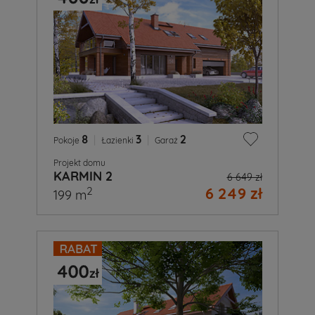
8
|
3
|
2
Pokoje
Łazienki
Garaż
Projekt domu
KARMIN 2
6 649 zł
6 249 zł
2
199 m