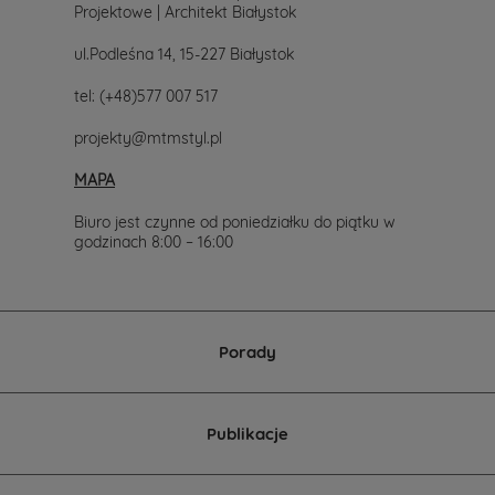
z
Projektowe | Architekt Białystok
nami.
Mailowo
ul.Podleśna 14, 15-227 Białystok
projekty@mtmstyl.pl
lub
tel:
(+48)577 007 517
telefonicznie
577-
projekty@mtmstyl.pl
007-
517.
MAPA
Chętnie
wesprzemy
Cię
Biuro jest czynne od poniedziałku do piątku w
w
godzinach 8:00 – 16:00
wyborze
projektu
domu.
Porady
Publikacje