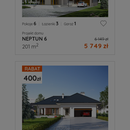
6
|
3
|
1
Pokoje
Łazienki
Garaż
Projekt domu
NEPTUN 6
6 149 zł
5 749 zł
2
201 m