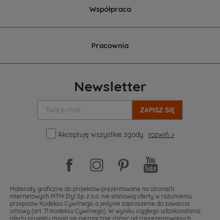
Współpraca
Pracownia
Newsletter
Twój
e-
mail:
Akceptuję wszystkie zgody
rozwiń >
Materiały graficzne do projektów prezentowane na stronach
internetowych MTM Styl Sp. z o.o. nie stanowią oferty w rozumieniu
przepisów Kodeksu Cywilnego, a jedynie zaproszenie do zawarcia
umowy (art. 71 Kodeksu Cywilnego). W wyniku ciągłego udoskonalania
oferty projekty mogą się nieznacznie różnić od zaprezentowanych