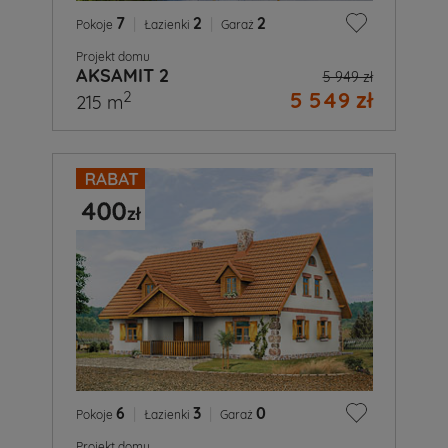
7
|
2
|
2
Pokoje
Łazienki
Garaż
Projekt domu
AKSAMIT 2
5 949 zł
5 549 zł
2
215 m
6
|
3
|
0
Pokoje
Łazienki
Garaż
Projekt domu