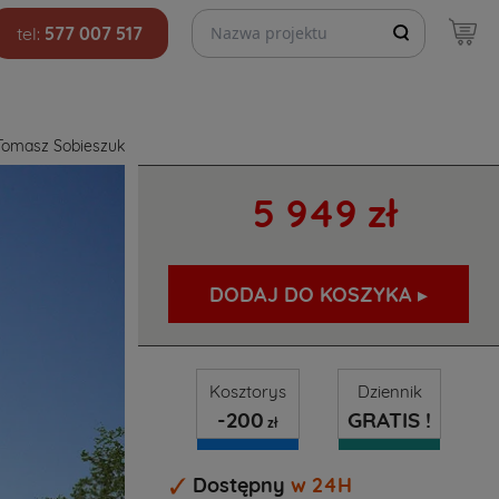
Szukaj projektów
tel:
577 007 517
Tomasz Sobieszuk
5 949 zł
DODAJ DO KOSZYKA ▸
Kosztorys
Dziennik
-200
GRATIS !
zł
Dostępny
w 24H