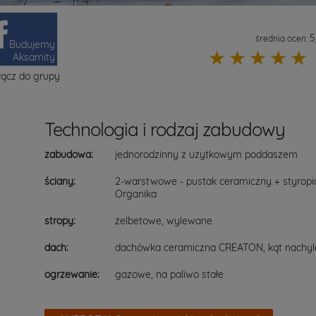
5
średnia ocen:
Budujemy
☆
☆
☆
☆
☆
Aksamity
łącz do grupy
Technologia i rodzaj zabudowy
zabudowa:
jednorodzinny z użytkowym poddaszem
ściany:
2-warstwowe - pustak ceramiczny + styrop
Organika
stropy:
żelbetowe, wylewane
dach:
dachówka ceramiczna CREATON, kąt nachyle
ogrzewanie:
gazowe, na paliwo stałe