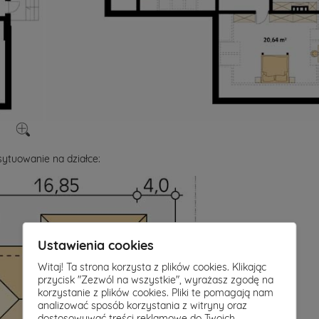
ytuowanie na działce:
Ustawienia cookies
Witaj! Ta strona korzysta z plików cookies. Klikając
przycisk "Zezwól na wszystkie", wyrażasz zgodę na
korzystanie z plików cookies. Pliki te pomagają nam
analizować sposób korzystania z witryny oraz
dostosowywać treści reklamowe do Twoich