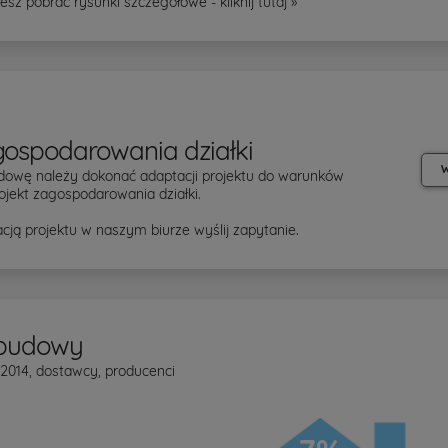
esz pobrać rysunki szczegółowe - kliknij
tutaj »
gospodarowania działki
W
dowę należy dokonać adaptacji projektu do warunków
ojekt zagospodarowania działki.
cją projektu w naszym biurze wyślij zapytanie.
 budowy
 2014, dostawcy, producenci