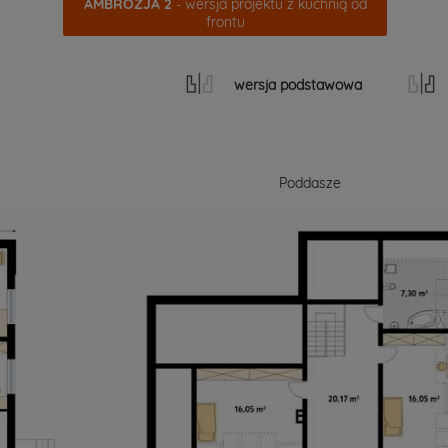
AMBROZJA 2
- wersja projektu z kuchnią od
frontu
wersja podstawowa
Poddasze