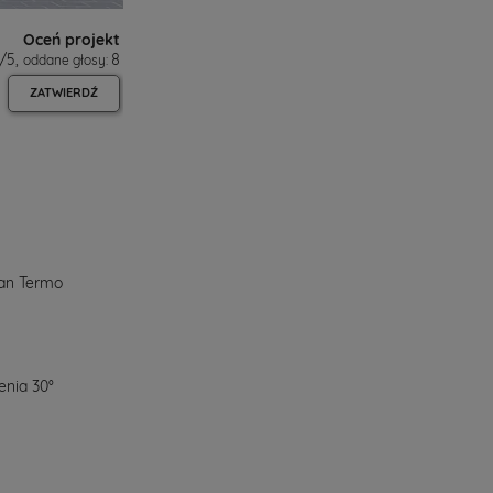
Oceń projekt
/
5
,
8
oddane głosy:
ZATWIERDŹ
ian Termo
nia 30°