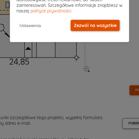
zainteresowań. Szczegółowe informacje znajdziesz w
naszej
polityce prywatności
Zezwól na wszystkie
Ustawienia
P
e
unki szczegółowe tego projektu, wypełnij formularz.
y adres e-mail.
POBIE