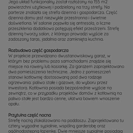
Jego układ funkcjonalny został rozłożony na 155 m2
powierzchni użytkowej i podzielony na trzy strefy. Na
parterze znalazła się strefa dzienna i gospodarcza. Część
dzienna domu jest niezwykle przestronna i świetnie
doświetlona. W salonie pojawiła się antresola, a liczne
przeszklenia dodatkowo potęgują efekt przestrzeni. Strefę
dzienną tworzy salon, z którego prowadzi wyjście za
zadaszony taras, jadalnia oraz zamknięta kuchnia.
Rozbudowa część gospodarcza
W projekcie przewidziano dwustanowiskowy garaż, w
którym bez problemu poza samochodami znajdzie się
miejsce na rowery lub kosiarkę. Za garażem zaprojektowano
dwa pomieszczenia techniczne. Jedno z pomieszczeń
stanowi kotłownię dostosowaną pod dwa rodzaje
ogrzewania: paliwo stałe i gazowe, do wyboru przez
inwestora. Kotłownia posiada bezpośrednie wyjście na
zewnątrz, co w przypadku projektów domów z kotłownią na
paliwo stałe jest bardzo cenne, ułatwia bowiem wnoszenie
opału.
Przytulna część nocna
Strefę nocną zlokalizowano na poddaszu. Zaprojektowano tu
cztery wygodne sypialnie, wspólną garderobę oraz
ogólnodostępną łazienkę. Dwie mniejsze sypialnie posiadają