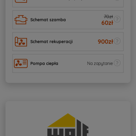
70zł
Schemat szamba
60
zł
900
zł
Schemat rekuperacji
Pompa ciepła
Na zapytanie