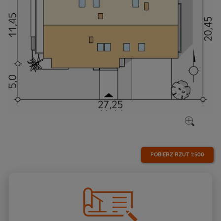
POBIERZ RZUT
1:500