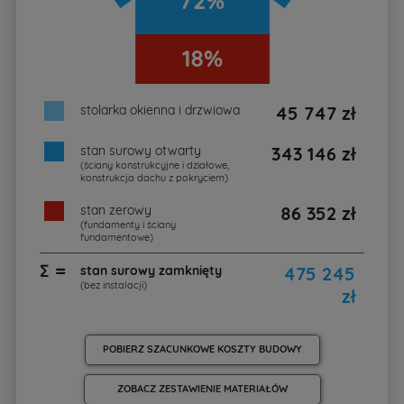
72%
18%
stolarka okienna i drzwiowa
45 747 zł
stan surowy otwarty
343 146 zł
(ściany konstrukcyjne i działowe,
konstrukcja dachu z pokryciem)
stan zerowy
86 352 zł
(fundamenty i ściany
fundamentowe)
∑ =
stan surowy zamknięty
475 245
(bez instalacji)
zł
POBIERZ SZACUNKOWE KOSZTY BUDOWY
ZOBACZ ZESTAWIENIE MATERIAŁÓW