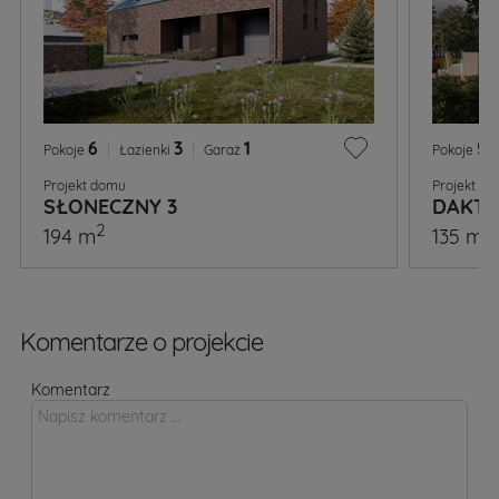
6
|
3
|
1
5
|
Pokoje
Łazienki
Garaż
Pokoje
Projekt domu
Projekt d
SŁONECZNY 3
DAKTY
2
2
194 m
135 m
Komentarze o projekcie
Komentarz