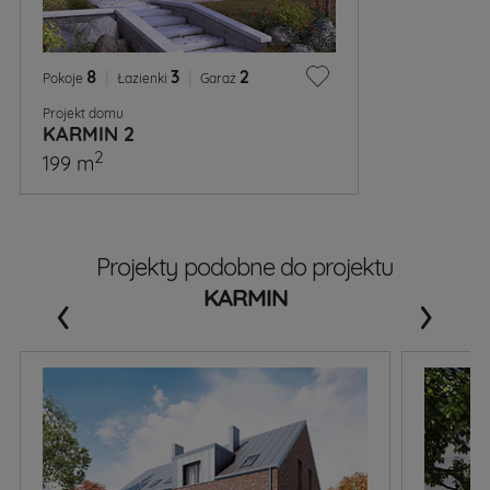
8
|
3
|
2
Pokoje
Łazienki
Garaż
Projekt domu
KARMIN 2
2
199 m
Projekty podobne do projektu
‹
›
KARMIN