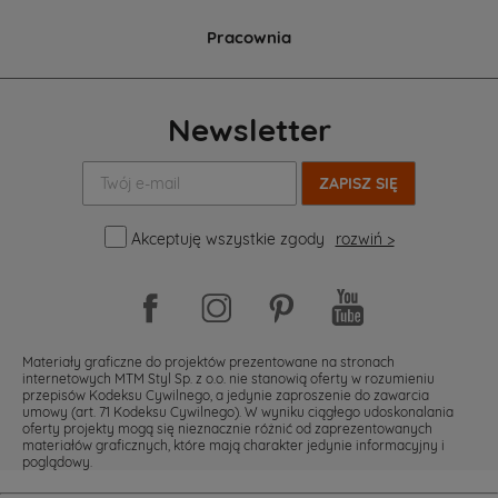
Pracownia
Newsletter
Twój
e-
mail:
Akceptuję wszystkie zgody
rozwiń >
Materiały graficzne do projektów prezentowane na stronach
internetowych MTM Styl Sp. z o.o. nie stanowią oferty w rozumieniu
przepisów Kodeksu Cywilnego, a jedynie zaproszenie do zawarcia
umowy (art. 71 Kodeksu Cywilnego). W wyniku ciągłego udoskonalania
oferty projekty mogą się nieznacznie różnić od zaprezentowanych
materiałów graficznych, które mają charakter jedynie informacyjny i
poglądowy.