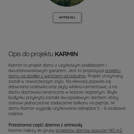
WYPEŁNIJ
Opis do projektu
KARMIN
Karmin to projekt domu z użytkowym poddaszem i
dwustanowiskowym garażem. Jest to propozycja
projektu
domu na działkę z wejściem od południa
. Projekt utrzymany
został w nowoczesnym stylu. Na elewacji pojawiła się
drewniana szalówka oraz płyty włókno-cementowe, a na
dachu dachówka ceramiczna w kolorze ceglastym. Bryła
budynku przykryta została dwuspadowym dachem, który
stanowi jednocześnie zadaszenie balkonu na piętrze. W
domu Karmin wygodę użytkowania odnajdzie 5 – 6-osobowa
rodzina.
Przestronna część dzienna z antresolą
Karmin należy do grupy
projektów domów powyżej 140 m2
.