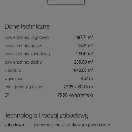
Dane techniczne
powierzchnia użytkowa
187.71 m²
powierzchnia garażu
35.21 m²
powierzchnia zabudowy
193.41 m²
powierzchnia dachu
285.00 m²
kubatura
1142.05 m³
wysokość
8.37 m
min. gabaryty działki
27.25 × 20.45 m
EP
73.50 kWh/(m²rok)
Technologia i rodzaj zabudowy
zabudowa:
jednorodzinny z użytkowym poddaszem